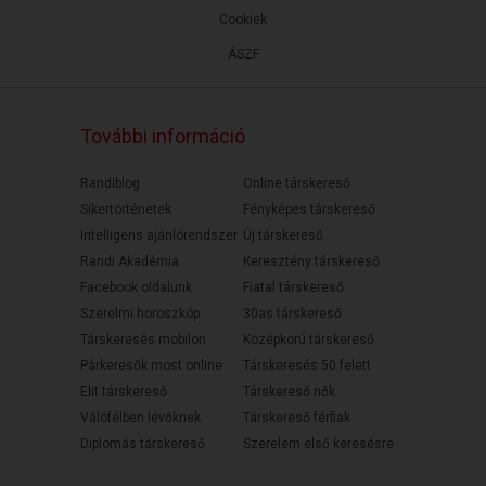
Cookiek
ÁSZF
További információ
Randiblog
Online társkereső
Sikertörténetek
Fényképes társkereső
Intelligens ajánlórendszer
Új társkereső
Randi Akadémia
Keresztény társkereső
Facebook oldalunk
Fiatal társkereső
Szerelmi horoszkóp
30as társkereső
Társkeresés mobilon
Középkorú társkereső
Párkeresők most online
Társkeresés 50 felett
Elit társkereső
Társkereső nők
Válófélben lévőknek
Társkereső férfiak
Diplomás társkereső
Szerelem első keresésre