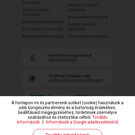
horoszkóp
Oroszlán szerelmi
Mérleg szerelmi
horoszkóp
horoszkóp
Kos szerelmi horoszkóp
Ikrek szerelmi horoszkóp
Skorpió szerelmi
Bak szerelmi horoszkóp
horoszkóp
Bika szerelmi horoszkóp
Rák szerelmi horoszkóp
Mert fontos vagy nekünk
mehnyakrak.info
Segítség, ha bajban vagy
randivonal.hu/a-nok-vedelmeben
A honlapon mi és partnereink sütiket (cookie) használunk a
jobb böngészési élmény és a biztonság érdekében,
beállításaid megjegyzéséhez, hirdetések személyre
szabásához és statisztikai célból.
További
információk
|
Információk a Google adatkezeléséről
www.randivonal.hu © Copyright 1999-2026 Dating Central Europe Zrt.