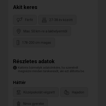
Akit keres
Férfit
27-38 év között
Max. 50 km-re a lakhelyemtől
178-200 cm magas
Részletes adatok
Kattints bármelyik adatcímkére, ha szeretnél
megnézni minden társkeresőt, aki ezt állította be.
Háttér
Középiskolát végzett
Hajadon
Nincs gyereke