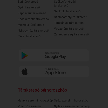
Egri társkereső
Székesfehérvári
társkereső
Győri társkereső
Szolnoki társkereső
Kaposvári társkereső
Szombathelyi társkereső
Kecskeméti társkereső
Tatabányai társkereső
Miskolci társkereső
Veszprémi társkereső
Nyíregyházi társkereső
Zalaegerszegi társkereső
Pécsi társkereső
Társkereső párhoroszkóp
Halak szerelmi horoszkóp
Szűz szerelmi horoszkóp
Vízöntő szerelmi
Nyilas szerelmi horoszkóp