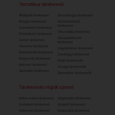
Tematikus társkereső
Állatbarát társkereső
Sorozatfüggő társkereső
Bringás társkereső
Színházkedvelő
társkereső
Ezermester társkereső
Táncoslábú társkereső
Filmkedvelő társkereső
Társasjátékozós
Gamer társkereső
társkereső
Humoros társkereső
Vegetáriánus társkereső
Kertészkedő társkereső
Zenefüggő társkereső
Könyvmoly társkereső
Elvált társkeresők
Motoros társkereső
Özvegy társkeresők
Spirituális társkereső
Gyermekes társkeresők
Társkeresés régiók szerint
Békéscsabai társkereső
Salgótarjáni társkereső
Budapesti társkereső
Szegedi társkereső
Debreceni társkereső
Szekszárdi társkereső