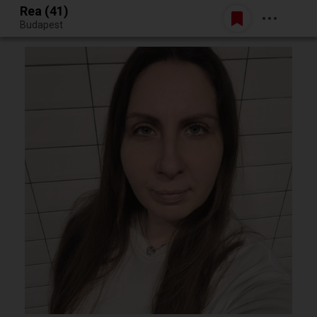
Rea (41)
Belépés
Budapest
Egy jó randiból bármi lehet.