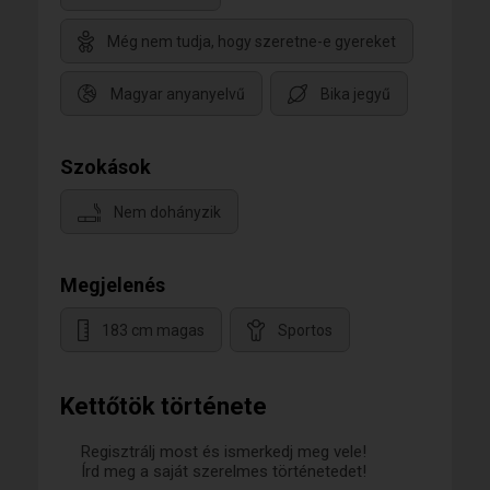
Még nem tudja, hogy szeretne-e gyereket
Magyar anyanyelvű
Bika jegyű
Szokások
Nem dohányzik
Megjelenés
183 cm magas
Sportos
Kettőtök története
Regisztrálj most és ismerkedj meg vele!
Írd meg a saját szerelmes történetedet!