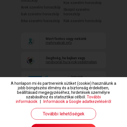
horoszkóp
Kos szerelmi horoszkóp
Ikrek szerelmi horoszkóp
Skorpió szerelmi
Bak szerelmi horoszkóp
horoszkóp
Bika szerelmi horoszkóp
Rák szerelmi horoszkóp
Mert fontos vagy nekünk
mehnyakrak.info
Segítség, ha bajban vagy
randivonal.hu/a-nok-vedelmeben
A honlapon mi és partnereink sütiket (cookie) használunk a
jobb böngészési élmény és a biztonság érdekében,
beállításaid megjegyzéséhez, hirdetések személyre
szabásához és statisztikai célból.
További
információk
|
Információk a Google adatkezeléséről
www.randivonal.hu © Copyright 1999-2026 Dating Central Europe Zrt.
További lehetőségek