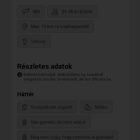
Nőt
24-38 év között
Max. 10 km-re a lakhelyemtől
Vékony
Részletes adatok
Kattints bármelyik adatcímkére, ha szeretnél
megnézni minden társkeresőt, aki ezt állította be.
Háttér
Középiskolát végzett
Nőtlen
Van gyereke, de nem vele él
Még nem tudja, hogy szeretne-e gyereket