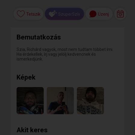
Tetszik
Üzenj
SzuperSzív
Bemutatkozás
Szia, Richárd vagyok, most nem tudtam többet írni.
Ha érdekellek, írj vagy jelölj kedvencnek és
ismerkedjünk.
Képek
Akit keres