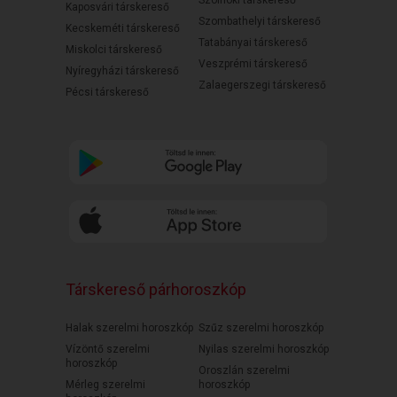
Szolnoki társkereső
Kaposvári társkereső
Szombathelyi társkereső
Kecskeméti társkereső
Tatabányai társkereső
Miskolci társkereső
Veszprémi társkereső
Nyíregyházi társkereső
Zalaegerszegi társkereső
Pécsi társkereső
Társkereső párhoroszkóp
Halak szerelmi horoszkóp
Szűz szerelmi horoszkóp
Vízöntő szerelmi
Nyilas szerelmi horoszkóp
horoszkóp
Oroszlán szerelmi
Mérleg szerelmi
horoszkóp