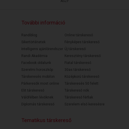
ÁSZF
További információ
Randiblog
Online társkereső
Sikertörténetek
Fényképes társkereső
Intelligens ajánlórendszer
Új társkereső
Randi Akadémia
Keresztény társkereső
Facebook oldalunk
Fiatal társkereső
Szerelmi horoszkóp
30as társkereső
Társkeresés mobilon
Középkorú társkereső
Párkeresők most online
Társkeresés 50 felett
Elit társkereső
Társkereső nők
Válófélben lévőknek
Társkereső férfiak
Diplomás társkereső
Szerelem első keresésre
Tematikus társkereső