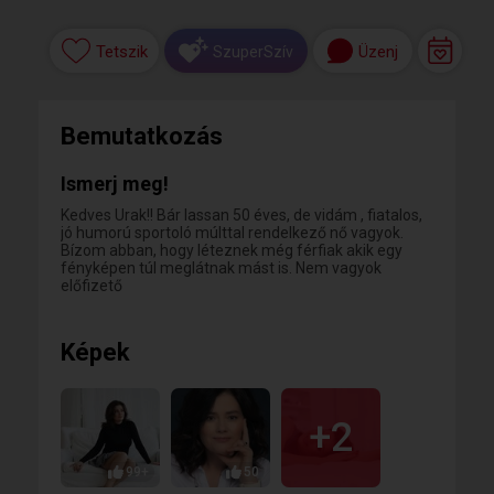
Tetszik
Üzenj
SzuperSzív
Bemutatkozás
Ismerj meg!
Kedves Urak!! Bár lassan 50 éves, de vidám , fiatalos,
jó humorú sportoló múlttal rendelkező nő vagyok.
Bízom abban, hogy léteznek még férfiak akik egy
fényképen túl meglátnak mást is. Nem vagyok
előfizető
Képek
+2
99+
50