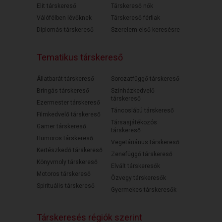
Elit társkereső
Társkereső nők
Válófélben lévőknek
Társkereső férfiak
Diplomás társkereső
Szerelem első keresésre
Tematikus társkereső
Állatbarát társkereső
Sorozatfüggő társkereső
Bringás társkereső
Színházkedvelő
társkereső
Ezermester társkereső
Táncoslábú társkereső
Filmkedvelő társkereső
Társasjátékozós
Gamer társkereső
társkereső
Humoros társkereső
Vegetáriánus társkereső
Kertészkedő társkereső
Zenefüggő társkereső
Könyvmoly társkereső
Elvált társkeresők
Motoros társkereső
Özvegy társkeresők
Spirituális társkereső
Gyermekes társkeresők
Társkeresés régiók szerint