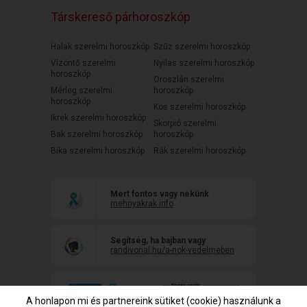
Társkereső párhoroszkóp
Halak szerelmi horoszkóp
Szűz szerelmi horoszkóp
Vízöntő szerelmi
Nyilas szerelmi horoszkóp
horoszkóp
Oroszlán szerelmi
Mérleg szerelmi
horoszkóp
horoszkóp
Kos szerelmi horoszkóp
Ikrek szerelmi horoszkóp
Skorpió szerelmi
Bak szerelmi horoszkóp
horoszkóp
Bika szerelmi horoszkóp
Rák szerelmi horoszkóp
Mert fontos vagy nekünk
mehnyakrak.info
Segítség, ha bajban vagy
randivonal.hu/a-nok-vedelmeben
A honlapon mi és partnereink sütiket (cookie) használunk a