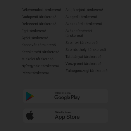
Békéscsabai társkereső
Salgótarjáni társkereső
Budapesti társkereső
Szegedi társkereső
Debreceni társkereső
Szekszárdi társkereső
Egri társkereső
Székesfehérvári
társkereső
Győri társkereső
Szolnoki társkereső
Kaposvári társkereső
Szombathelyi társkereső
Kecskeméti társkereső
Tatabányai társkereső
Miskolci társkereső
Veszprémi társkereső
Nyíregyházi társkereső
Zalaegerszegi társkereső
Pécsi társkereső