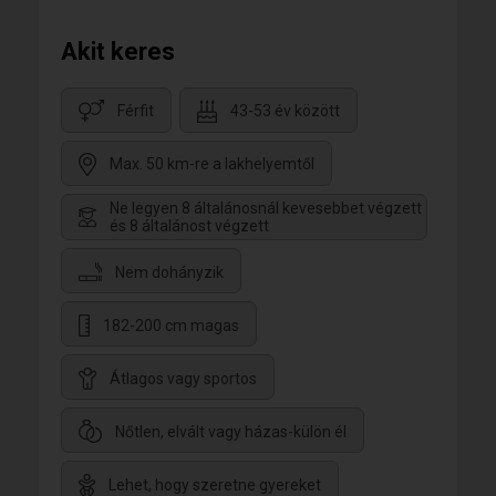
Akit keres
Férfit
43-53 év között
Max. 50 km-re a lakhelyemtől
Ne legyen 8 általánosnál kevesebbet végzett
és 8 általánost végzett
Nem dohányzik
182-200 cm magas
Átlagos vagy sportos
Nőtlen, elvált vagy házas-külön él
Lehet, hogy szeretne gyereket