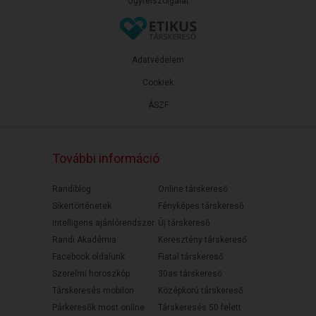
Ügyfélszolgálat
Adatvédelem
Cookiek
ÁSZF
További információ
Randiblog
Online társkereső
Sikertörténetek
Fényképes társkereső
Intelligens ajánlórendszer
Új társkereső
Randi Akadémia
Keresztény társkereső
Facebook oldalunk
Fiatal társkereső
Szerelmi horoszkóp
30as társkereső
Társkeresés mobilon
Középkorú társkereső
Párkeresők most online
Társkeresés 50 felett