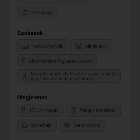
Ikrek jegyű
Szokások
Nem dohányzik
Mindenevő
Alkalmanként fogyaszt alkoholt
Naponta sportol (Futás, tenisz, más ütőjáték,
jóga/torna és testépítés/fitnesz)
Megjelenés
173 cm magas
Átlagos testalkatú
Barna hajú
Barna szemű