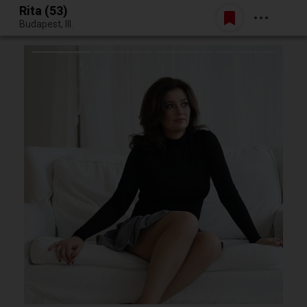
Rita (53)
Belépés
Budapest, III.
Egy jó randiból bármi lehet.