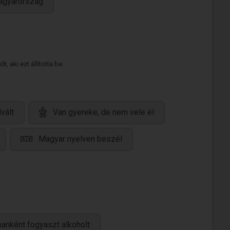
agyarország
 aki ezt állította be.
lvált
Van gyereke, de nem vele él
Magyar nyelven beszél
anként fogyaszt alkoholt