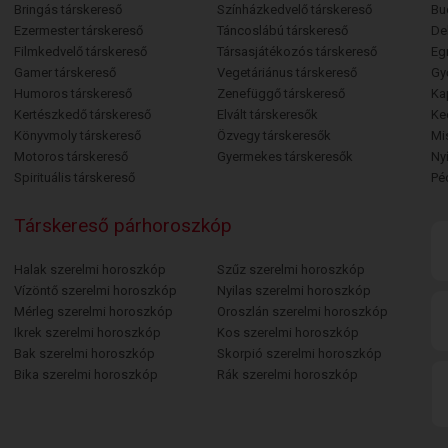
Bringás társkereső
Színházkedvelő társkereső
Bu
Ezermester társkereső
Táncoslábú társkereső
De
Filmkedvelő társkereső
Társasjátékozós társkereső
Egr
Gamer társkereső
Vegetáriánus társkereső
Gy
Humoros társkereső
Zenefüggő társkereső
Ka
Kertészkedő társkereső
Elvált társkeresők
Ke
Könyvmoly társkereső
Özvegy társkeresők
Mi
Motoros társkereső
Gyermekes társkeresők
Ny
Spirituális társkereső
Pé
Társkereső párhoroszkóp
Halak szerelmi horoszkóp
Szűz szerelmi horoszkóp
Vízöntő szerelmi horoszkóp
Nyilas szerelmi horoszkóp
Mérleg szerelmi horoszkóp
Oroszlán szerelmi horoszkóp
Ikrek szerelmi horoszkóp
Kos szerelmi horoszkóp
Bak szerelmi horoszkóp
Skorpió szerelmi horoszkóp
Bika szerelmi horoszkóp
Rák szerelmi horoszkóp