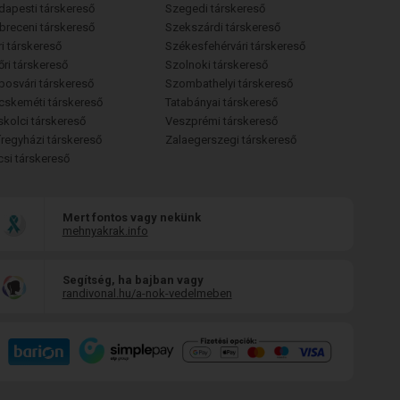
dapesti társkereső
Szegedi társkereső
breceni társkereső
Szekszárdi társkereső
i társkereső
Székesfehérvári társkereső
őri társkereső
Szolnoki társkereső
posvári társkereső
Szombathelyi társkereső
cskeméti társkereső
Tatabányai társkereső
skolci társkereső
Veszprémi társkereső
íregyházi társkereső
Zalaegerszegi társkereső
csi társkereső
Mert fontos vagy nekünk
mehnyakrak.info
Segítség, ha bajban vagy
randivonal.hu/a-nok-vedelmeben