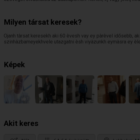
Milyen társat keresek?
Ojanh tàrsat keresekh aki 60 èvesh vay ey pàrèvel idősebb, a
szinhàzbameyekhvele utazgatni èsh viyàzunkh eymàsra ey èl
Képek
1
Akit keres