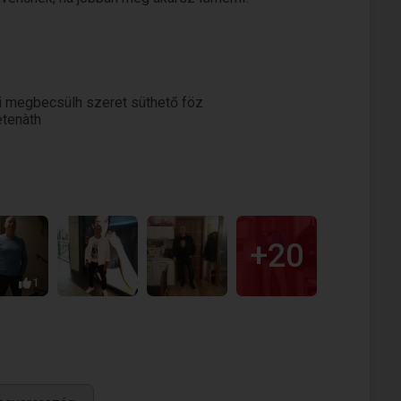
ki megbecsülh szeret süthető föz
etenàth
+20
1