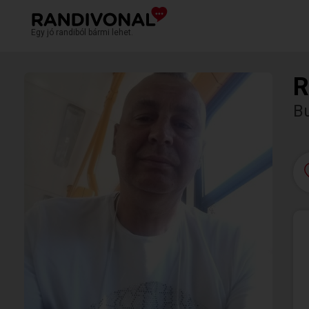
Egy jó randiból bármi lehet.
R
Bu