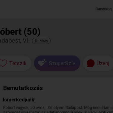
Randiblog
óbert (50)
dapest, VI.
Térkép
Tetszik
SzuperSzív
Üzenj
Bemutatkozás
Ismerkedjünk!
Róbert vagyok, 50 éves, lakhelyem Budapest. Még nem írtam e
szöveget olvashatod az adatlapomon. Kérlek, írj vagy jelölj k