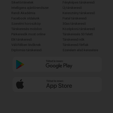
Sikertörténetek
Fényképes társkereső
Intelligens ajánlórendszer
Új társkereső
Randi Akadémia
Keresztény társkereső
Facebook oldalunk
Fiatal társkereső
Szerelmi horoszkóp
30as társkereső
Társkeresés mobilon
Középkorú társkereső
Párkeresők most online
Társkeresés 50 felett
Elit társkereső
Társkereső nők
Válófélben lévőknek
Társkereső férfiak
Diplomás társkereső
Szerelem első keresésre