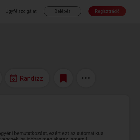
Ügyfélszolgálat
Belépés
Regisztráció
Randizz
gyéni bemutatkozást, ezért ezt az automatikus
edvencnek, ha jobban meg akarsz ismerni!