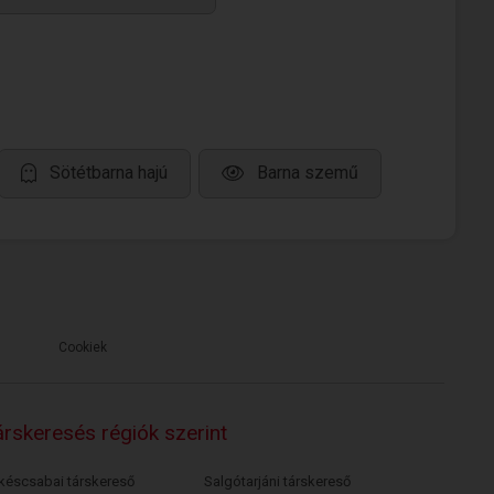
Sötétbarna hajú
Barna szemű
Cookiek
rskeresés régiók szerint
késcsabai társkereső
Salgótarjáni társkereső