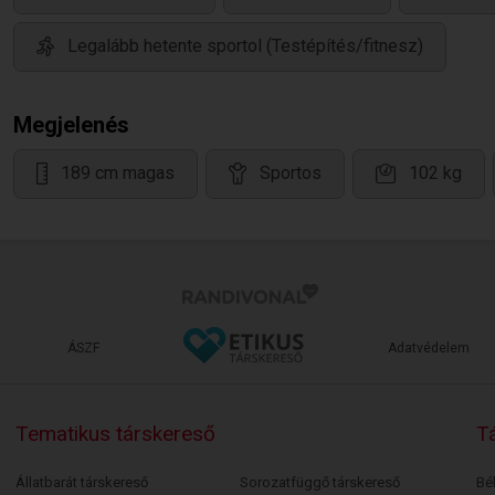
Legalább hetente sportol (Testépítés/fitnesz)
Megjelenés
189 cm magas
Sportos
102 kg
ÁSZF
Adatvédelem
Tematikus társkereső
Tá
Állatbarát társkereső
Sorozatfüggő társkereső
Bé