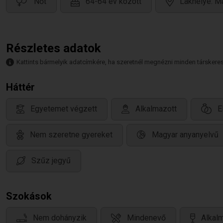
Nőt
64-64 év között
Lakhelye: M
Részletes adatok
Kattints bármelyik adatcímkére, ha szeretnél megnézni minden társkeresőt,
Háttér
Egyetemet végzett
Alkalmazott
E
Nem szeretne gyereket
Magyar anyanyelvű
Szűz jegyű
Szokások
Nem dohányzik
Mindenevő
Alkalm