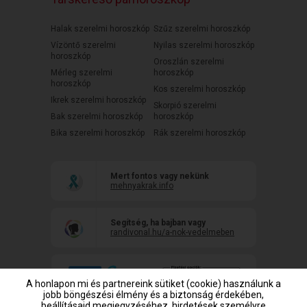
Halak szerelmi horoszkóp
Szűz szerelmi horoszkóp
Vízöntő szerelmi
Nyilas szerelmi horoszkóp
horoszkóp
Oroszlán szerelmi
Mérleg szerelmi
horoszkóp
horoszkóp
Kos szerelmi horoszkóp
Ikrek szerelmi horoszkóp
Skorpió szerelmi
Bak szerelmi horoszkóp
horoszkóp
Bika szerelmi horoszkóp
Rák szerelmi horoszkóp
Mert fontos vagy nekünk
mehnyakrak.info
Segítség, ha bajban vagy
randivonal.hu/a-nok-vedelmeben
A honlapon mi és partnereink sütiket (cookie) használunk a
jobb böngészési élmény és a biztonság érdekében,
beállításaid megjegyzéséhez, hirdetések személyre