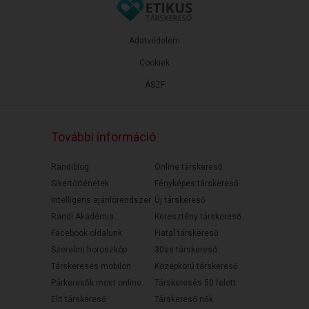
Adatvédelem
Cookiek
ÁSZF
További információ
Randiblog
Online társkereső
Sikertörténetek
Fényképes társkereső
Intelligens ajánlórendszer
Új társkereső
Randi Akadémia
Keresztény társkereső
Facebook oldalunk
Fiatal társkereső
Szerelmi horoszkóp
30as társkereső
Társkeresés mobilon
Középkorú társkereső
Párkeresők most online
Társkeresés 50 felett
Elit társkereső
Társkereső nők