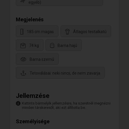
egyéb)
Megjelenés
185 cm magas
Átlagos testalkatú
74 kg
Barna hajú
Barna szemű
Tetoválásai: neki nincs, de nem zavarja
Jellemzése
Kattints bármelyik jellemzésre, ha szeretnél megnézni
minden társkeresőt, aki ezt állította be.
Személyisége