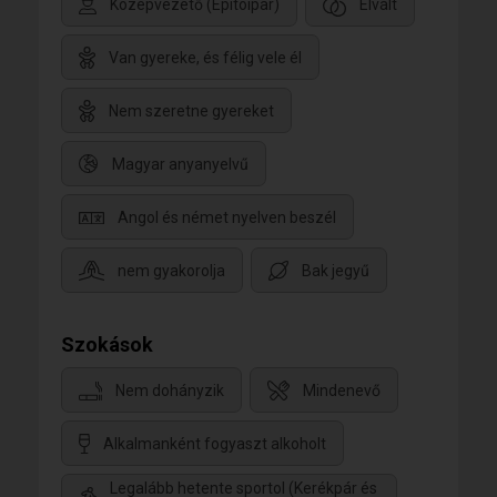
Középvezető (Epitoipar)
Elvált
Van gyereke, és félig vele él
Nem szeretne gyereket
Magyar anyanyelvű
Angol és német nyelven beszél
nem gyakorolja
Bak jegyű
Szokások
Nem dohányzik
Mindenevő
Alkalmanként fogyaszt alkoholt
Legalább hetente sportol (Kerékpár és