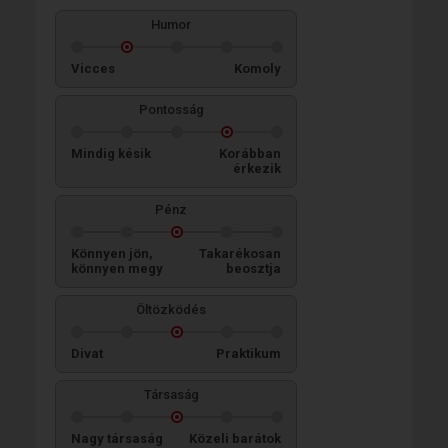
Humor
Vicces
Komoly
Pontosság
Mindig késik
Korábban
érkezik
Pénz
Könnyen jön,
Takarékosan
könnyen megy
beosztja
Öltözködés
Divat
Praktikum
Társaság
Nagy társaság
Közeli barátok