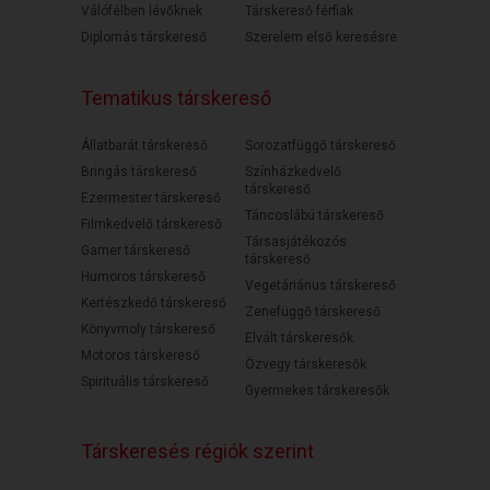
Válófélben lévőknek
Társkereső férfiak
Diplomás társkereső
Szerelem első keresésre
Tematikus társkereső
Állatbarát társkereső
Sorozatfüggő társkereső
Bringás társkereső
Színházkedvelő
társkereső
Ezermester társkereső
Táncoslábú társkereső
Filmkedvelő társkereső
Társasjátékozós
Gamer társkereső
társkereső
Humoros társkereső
Vegetáriánus társkereső
Kertészkedő társkereső
Zenefüggő társkereső
Könyvmoly társkereső
Elvált társkeresők
Motoros társkereső
Özvegy társkeresők
Spirituális társkereső
Gyermekes társkeresők
Társkeresés régiók szerint