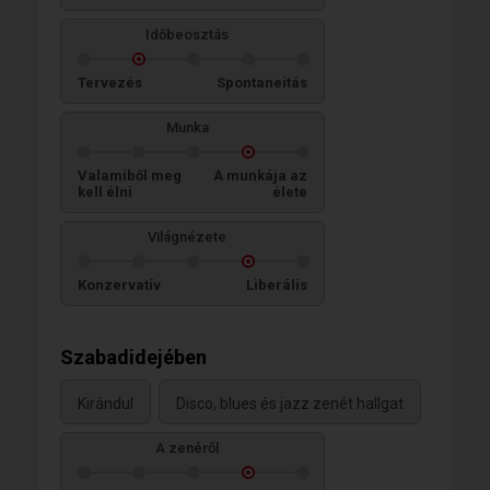
Időbeosztás
Tervezés
Spontaneitás
Munka
Valamiből meg
A munkája az
kell élni
élete
Világnézete
Konzervatív
Liberális
Szabadidejében
Kirándul
Disco, blues és jazz zenét hallgat
A zenéről