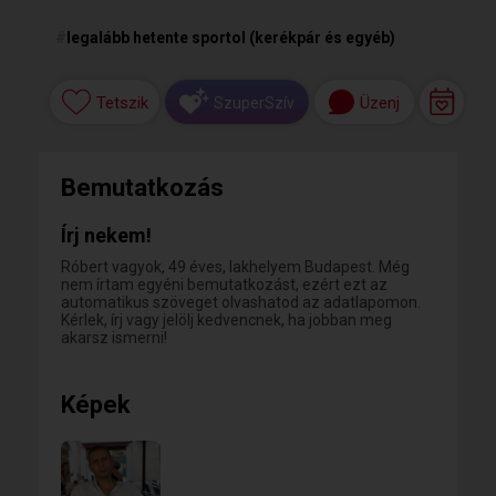
#
legalább hetente sportol (kerékpár és egyéb)
Tetszik
Üzenj
SzuperSzív
Bemutatkozás
Írj nekem!
Róbert vagyok, 49 éves, lakhelyem Budapest. Még
nem írtam egyéni bemutatkozást, ezért ezt az
automatikus szöveget olvashatod az adatlapomon.
Kérlek, írj vagy jelölj kedvencnek, ha jobban meg
akarsz ismerni!
Képek