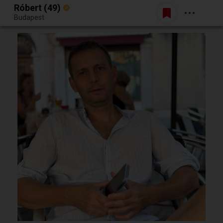
Róbert (49)
Belépés
Budapest
Egy jó randiból bármi lehet.