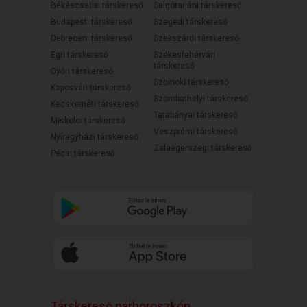
Békéscsabai társkereső
Salgótarjáni társkereső
Budapesti társkereső
Szegedi társkereső
Debreceni társkereső
Szekszárdi társkereső
Egri társkereső
Székesfehérvári
társkereső
Győri társkereső
Szolnoki társkereső
Kaposvári társkereső
Szombathelyi társkereső
Kecskeméti társkereső
Tatabányai társkereső
Miskolci társkereső
Veszprémi társkereső
Nyíregyházi társkereső
Zalaegerszegi társkereső
Pécsi társkereső
Társkereső párhoroszkóp