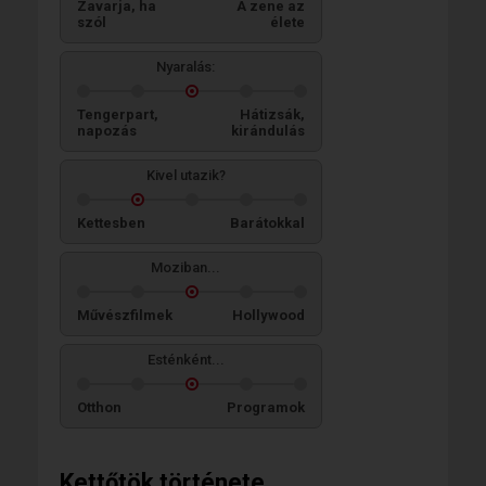
Zavarja, ha
A zene az
szól
élete
Nyaralás:
Tengerpart,
Hátizsák,
napozás
kirándulás
Kivel utazik?
Kettesben
Barátokkal
Moziban...
Művészfilmek
Hollywood
Esténként...
Otthon
Programok
Kettőtök története