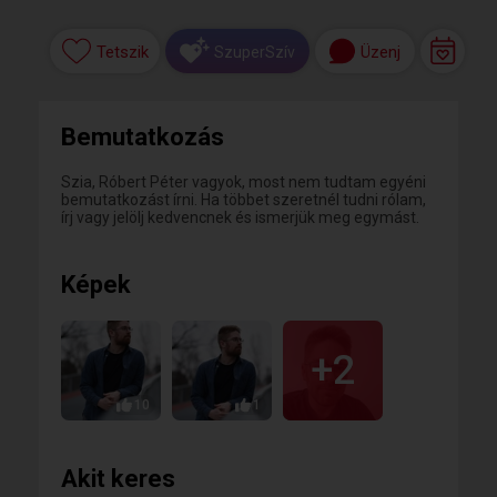
Tetszik
Üzenj
SzuperSzív
Bemutatkozás
Szia, Róbert Péter vagyok, most nem tudtam egyéni
bemutatkozást írni. Ha többet szeretnél tudni rólam,
írj vagy jelölj kedvencnek és ismerjük meg egymást.
Képek
+2
10
1
Akit keres