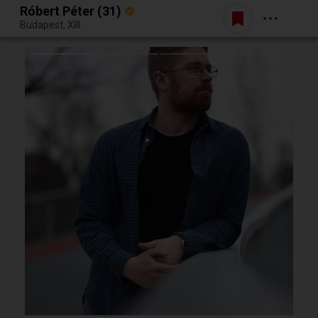
Róbert Péter (31)
Belépés
Budapest, XIII.
Egy jó randiból bármi lehet.