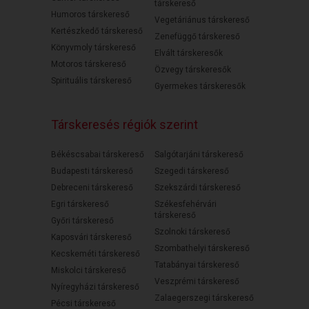
társkereső
Humoros társkereső
Vegetáriánus társkereső
Kertészkedő társkereső
Zenefüggő társkereső
Könyvmoly társkereső
Elvált társkeresők
Motoros társkereső
Özvegy társkeresők
Spirituális társkereső
Gyermekes társkeresők
Társkeresés régiók szerint
Békéscsabai társkereső
Salgótarjáni társkereső
Budapesti társkereső
Szegedi társkereső
Debreceni társkereső
Szekszárdi társkereső
Egri társkereső
Székesfehérvári
társkereső
Győri társkereső
Szolnoki társkereső
Kaposvári társkereső
Szombathelyi társkereső
Kecskeméti társkereső
Tatabányai társkereső
Miskolci társkereső
Veszprémi társkereső
Nyíregyházi társkereső
Zalaegerszegi társkereső
Pécsi társkereső