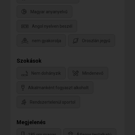
Magyar anyanyelvű
Angol nyelven beszél
nem gyakorolja
Oroszlán jegyű
Szokások
Nem dohányzik
Mindenevő
Alkalmanként fogyaszt alkoholt
Rendszertelenül sportol
Megjelenés
185 cm magas
Átlagos testalkatú