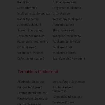
Randiblog
Online társkereső
Sikertörténetek
Fényképes társkereső
Intelligens ajánlórendszer
Új társkereső
Randi Akadémia
Keresztény társkereső
Facebook oldalunk
Fiatal társkereső
Szerelmi horoszkóp
30as társkereső
Társkeresés mobilon
Középkorú társkereső
Párkeresők most online
Társkeresés 50 felett
Elit társkereső
Társkereső nők
Válófélben lévőknek
Társkereső férfiak
Diplomás társkereső
Szerelem első keresésre
Tematikus társkereső
Állatbarát társkereső
Sorozatfüggő társkereső
Bringás társkereső
Színházkedvelő
társkereső
Ezermester társkereső
Táncoslábú társkereső
Filmkedvelő társkereső
Társasjátékozós
Gamer társkereső