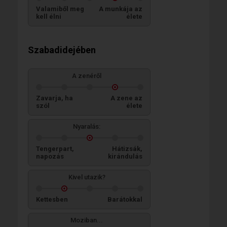
Valamiből meg
A munkája az
kell élni
élete
Szabadidejében
A zenéről
Zavarja, ha
A zene az
szól
élete
Nyaralás:
Tengerpart,
Hátizsák,
napozás
kirándulás
Kivel utazik?
Kettesben
Barátokkal
Moziban...