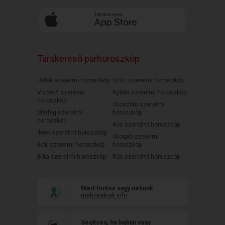
Társkereső párhoroszkóp
Halak szerelmi horoszkóp
Szűz szerelmi horoszkóp
Vízöntő szerelmi
Nyilas szerelmi horoszkóp
horoszkóp
Oroszlán szerelmi
Mérleg szerelmi
horoszkóp
horoszkóp
Kos szerelmi horoszkóp
Ikrek szerelmi horoszkóp
Skorpió szerelmi
Bak szerelmi horoszkóp
horoszkóp
Bika szerelmi horoszkóp
Rák szerelmi horoszkóp
Mert fontos vagy nekünk
mehnyakrak.info
Segítség, ha bajban vagy