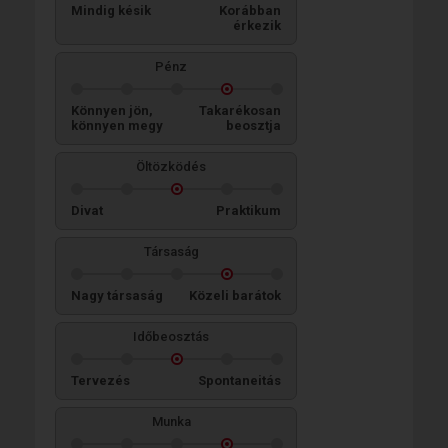
Mindig késik
Korábban
érkezik
Pénz
Könnyen jön,
Takarékosan
könnyen megy
beosztja
Öltözködés
Divat
Praktikum
Társaság
Nagy társaság
Közeli barátok
Időbeosztás
Tervezés
Spontaneitás
Munka