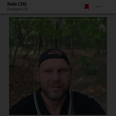
Robi (39)
Belépés
Budapest, XI.
Egy jó randiból bármi lehet.