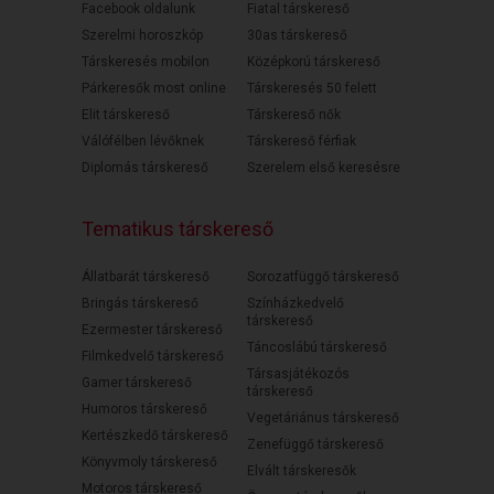
Facebook oldalunk
Fiatal társkereső
Szerelmi horoszkóp
30as társkereső
Társkeresés mobilon
Középkorú társkereső
Párkeresők most online
Társkeresés 50 felett
Elit társkereső
Társkereső nők
Válófélben lévőknek
Társkereső férfiak
Diplomás társkereső
Szerelem első keresésre
Tematikus társkereső
Állatbarát társkereső
Sorozatfüggő társkereső
Bringás társkereső
Színházkedvelő
társkereső
Ezermester társkereső
Táncoslábú társkereső
Filmkedvelő társkereső
Társasjátékozós
Gamer társkereső
társkereső
Humoros társkereső
Vegetáriánus társkereső
Kertészkedő társkereső
Zenefüggő társkereső
Könyvmoly társkereső
Elvált társkeresők
Motoros társkereső