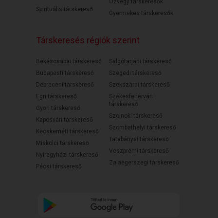
Özvegy társkeresők
Spirituális társkereső
Gyermekes társkeresők
Társkeresés régiók szerint
Békéscsabai társkereső
Salgótarjáni társkereső
Budapesti társkereső
Szegedi társkereső
Debreceni társkereső
Szekszárdi társkereső
Egri társkereső
Székesfehérvári
társkereső
Győri társkereső
Szolnoki társkereső
Kaposvári társkereső
Szombathelyi társkereső
Kecskeméti társkereső
Tatabányai társkereső
Miskolci társkereső
Veszprémi társkereső
Nyíregyházi társkereső
Zalaegerszegi társkereső
Pécsi társkereső