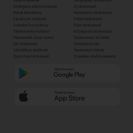
Sikertörténetek
Fényképes társkereső
Intelligens ajánlórendszer
Új társkereső
Randi Akadémia
Keresztény társkereső
Facebook oldalunk
Fiatal társkereső
Szerelmi horoszkóp
30as társkereső
Társkeresés mobilon
Középkorú társkereső
Párkeresők most online
Társkeresés 50 felett
Elit társkereső
Társkereső nők
Válófélben lévőknek
Társkereső férfiak
Diplomás társkereső
Szerelem első keresésre