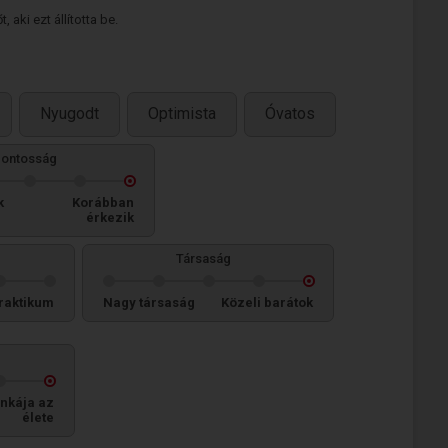
 aki ezt állította be.
Nyugodt
Optimista
Óvatos
ontosság
k
Korábban
érkezik
Társaság
raktikum
Nagy társaság
Közeli barátok
nkája az
élete