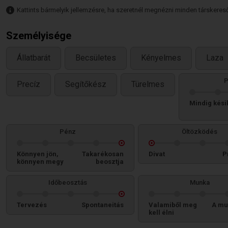
Kattints bármelyik jellemzésre, ha szeretnél megnézni minden társkeresőt,
Személyisége
Állatbarát
Becsületes
Kényelmes
Laza
P
Precíz
Segítőkész
Türelmes
Mindig kési
Pénz
Öltözködés
Könnyen jön,
Takarékosan
Divat
P
könnyen megy
beosztja
Időbeosztás
Munka
Tervezés
Spontaneitás
Valamiből meg
A mu
kell élni