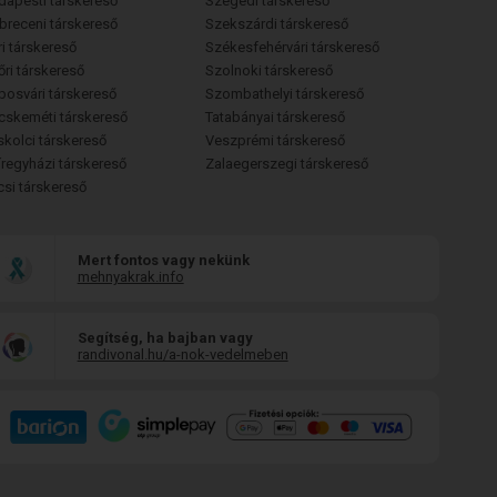
dapesti társkereső
Szegedi társkereső
breceni társkereső
Szekszárdi társkereső
i társkereső
Székesfehérvári társkereső
őri társkereső
Szolnoki társkereső
posvári társkereső
Szombathelyi társkereső
cskeméti társkereső
Tatabányai társkereső
skolci társkereső
Veszprémi társkereső
íregyházi társkereső
Zalaegerszegi társkereső
csi társkereső
Mert fontos vagy nekünk
mehnyakrak.info
Segítség, ha bajban vagy
randivonal.hu/a-nok-vedelmeben