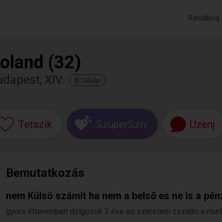
Randiblog
oland (32)
dapest, XIV.
Térkép
Tetszik
SzuperSzív
Üzenj
Bemutatkozás
nem Külsö számít ha nem a belső es ne is a pén
gyors étteremben dolgozok 3 éve es szeretem csinálni a mu