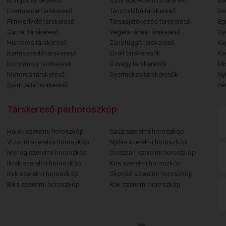
Bringás társkereső
Színházkedvelő társkereső
Bu
Ezermester társkereső
Táncoslábú társkereső
De
Filmkedvelő társkereső
Társasjátékozós társkereső
Egr
Gamer társkereső
Vegetáriánus társkereső
Gy
Humoros társkereső
Zenefüggő társkereső
Ka
Kertészkedő társkereső
Elvált társkeresők
Ke
Könyvmoly társkereső
Özvegy társkeresők
Mi
Motoros társkereső
Gyermekes társkeresők
Ny
Spirituális társkereső
Pé
Társkereső párhoroszkóp
Halak szerelmi horoszkóp
Szűz szerelmi horoszkóp
Vízöntő szerelmi horoszkóp
Nyilas szerelmi horoszkóp
Mérleg szerelmi horoszkóp
Oroszlán szerelmi horoszkóp
Ikrek szerelmi horoszkóp
Kos szerelmi horoszkóp
Bak szerelmi horoszkóp
Skorpió szerelmi horoszkóp
Bika szerelmi horoszkóp
Rák szerelmi horoszkóp