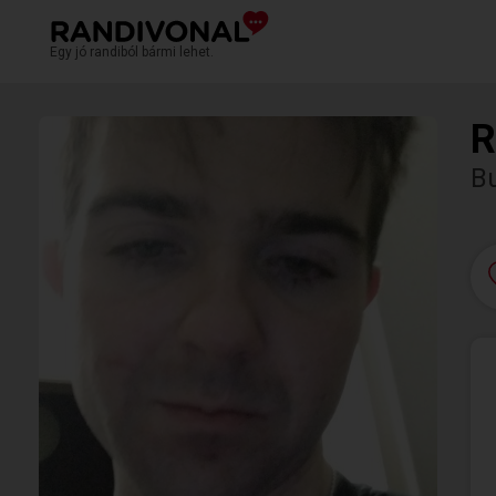
Egy jó randiból bármi lehet.
R
Bu