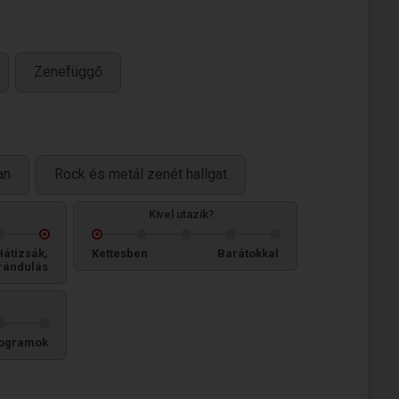
Zenefüggő
an
Rock és metál zenét hallgat
Kivel utazik?
Hátizsák,
Kettesben
Barátokkal
rándulás
ogramok