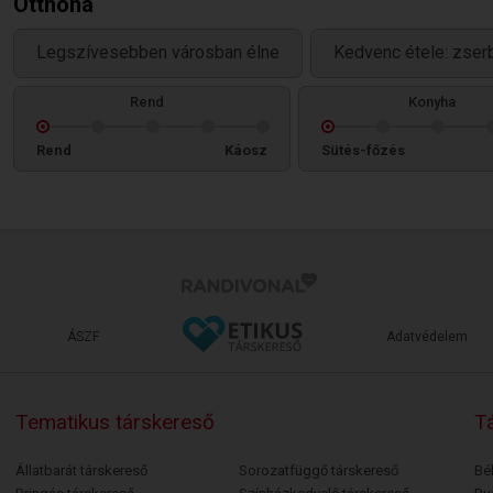
Otthona
Legszívesebben városban élne
Kedvenc étele: zser
Rend
Konyha
Rend
Káosz
Sütés-főzés
ÁSZF
Adatvédelem
Tematikus társkereső
Tá
Állatbarát társkereső
Sorozatfüggő társkereső
Bé