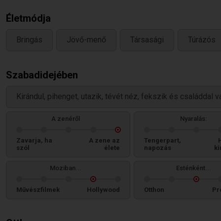
Életmódja
Bringás
Jövő-menő
Társasági
Túrázós
Szabadidejében
Kirándul, pihenget, utazik, tévét néz, fekszik és családdal v
A zenéről
Nyaralás:
Zavarja, ha
A zene az
Tengerpart,
szól
élete
napozás
ki
Moziban...
Esténként...
Művészfilmek
Hollywood
Otthon
Pr