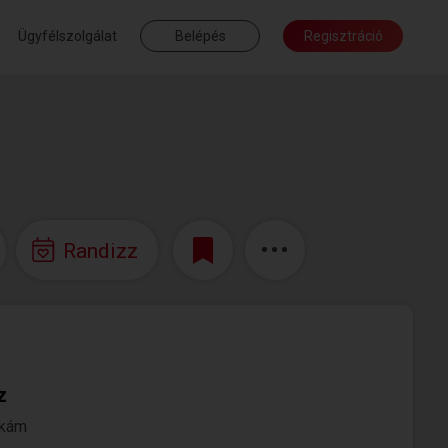
Ügyfélszolgálat
Belépés
Regisztráció
Randizz
z
nkám