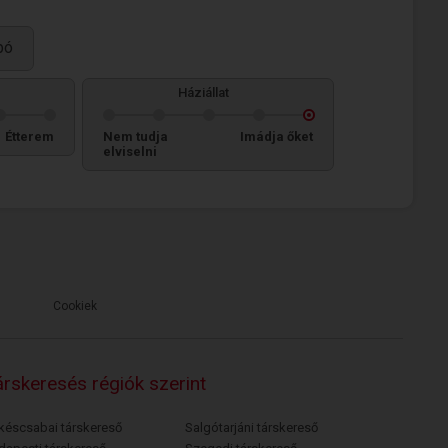
bó
Háziállat
Étterem
Nem tudja
Imádja őket
elviselni
Cookiek
rskeresés régiók szerint
késcsabai társkereső
Salgótarjáni társkereső