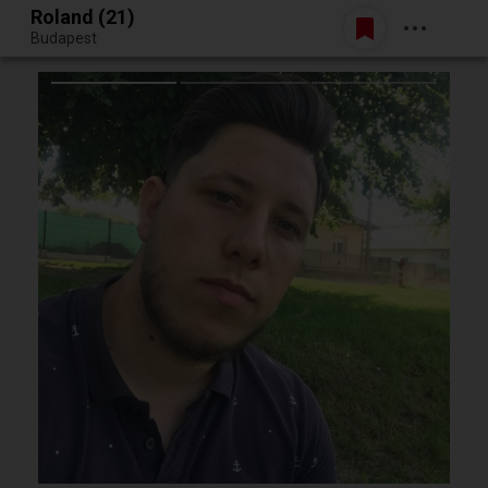
Roland (21)
Belépés
Budapest
Egy jó randiból bármi lehet.