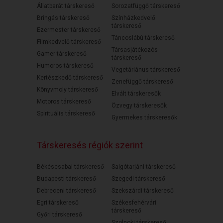
Állatbarát társkereső
Sorozatfüggő társkereső
Bringás társkereső
Színházkedvelő
társkereső
Ezermester társkereső
Táncoslábú társkereső
Filmkedvelő társkereső
Társasjátékozós
Gamer társkereső
társkereső
Humoros társkereső
Vegetáriánus társkereső
Kertészkedő társkereső
Zenefüggő társkereső
Könyvmoly társkereső
Elvált társkeresők
Motoros társkereső
Özvegy társkeresők
Spirituális társkereső
Gyermekes társkeresők
Társkeresés régiók szerint
Békéscsabai társkereső
Salgótarjáni társkereső
Budapesti társkereső
Szegedi társkereső
Debreceni társkereső
Szekszárdi társkereső
Egri társkereső
Székesfehérvári
társkereső
Győri társkereső
Szolnoki társkereső