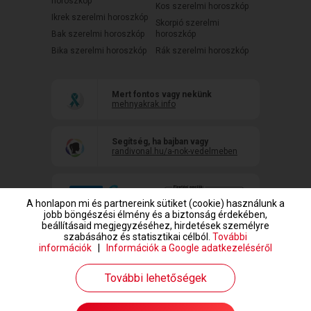
horoszkóp
Kos szerelmi horoszkóp
Ikrek szerelmi horoszkóp
Skorpió szerelmi
Bak szerelmi horoszkóp
horoszkóp
Bika szerelmi horoszkóp
Rák szerelmi horoszkóp
Mert fontos vagy nekünk
mehnyakrak.info
Segítség, ha bajban vagy
randivonal.hu/a-nok-vedelmeben
A honlapon mi és partnereink sütiket (cookie) használunk a
jobb böngészési élmény és a biztonság érdekében,
beállításaid megjegyzéséhez, hirdetések személyre
szabásához és statisztikai célból.
További
információk
|
Információk a Google adatkezeléséről
www.randivonal.hu © Copyright 1999-2026 Dating Central Europe Zrt.
További lehetőségek