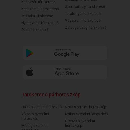
Kaposvári társkereső
Szombathelyi társkereső
Kecskeméti társkereső
Tatabányai társkereső
Miskolci társkereső
Veszprémi társkereső
Nyíregyházi társkereső
Zalaegerszegi társkereső
Pécsi társkereső
Társkereső párhoroszkóp
Halak szerelmi horoszkóp
Szűz szerelmi horoszkóp
Vízöntő szerelmi
Nyilas szerelmi horoszkóp
horoszkóp
Oroszlán szerelmi
Mérleg szerelmi
horoszkóp