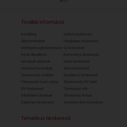
ÁSZF
További információ
Randiblog
Online társkereső
Sikertörténetek
Fényképes társkereső
Intelligens ajánlórendszer
Új társkereső
Randi Akadémia
Keresztény társkereső
Facebook oldalunk
Fiatal társkereső
Szerelmi horoszkóp
30as társkereső
Társkeresés mobilon
Középkorú társkereső
Párkeresők most online
Társkeresés 50 felett
Elit társkereső
Társkereső nők
Válófélben lévőknek
Társkereső férfiak
Diplomás társkereső
Szerelem első keresésre
Tematikus társkereső