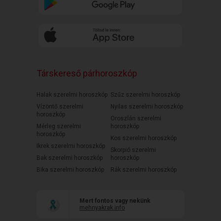
Társkereső párhoroszkóp
Halak szerelmi horoszkóp
Szűz szerelmi horoszkóp
Vízöntő szerelmi
Nyilas szerelmi horoszkóp
horoszkóp
Oroszlán szerelmi
Mérleg szerelmi
horoszkóp
horoszkóp
Kos szerelmi horoszkóp
Ikrek szerelmi horoszkóp
Skorpió szerelmi
Bak szerelmi horoszkóp
horoszkóp
Bika szerelmi horoszkóp
Rák szerelmi horoszkóp
Mert fontos vagy nekünk
mehnyakrak.info