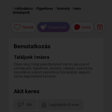
#
céltudatos
#
figyelmes
#
komoly
#
nem
dohányzik
Tetszik
Üzenj
SzuperSzív
Bemutatkozás
Találjunk 1másra
Olyan lány, hölgy jelentkezését várom aki szeret
szórakozni, figyelmes, őszinte, odaadó, szereti ha
szeretik és szeret szeretni is.Szimpátián alapuló
tartós kapcsolatot keresek.
Akit keres
Nőt
Legfeljebb 60 éves