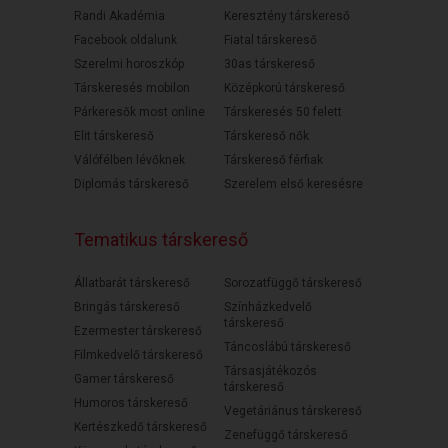
Randi Akadémia
Keresztény társkereső
Facebook oldalunk
Fiatal társkereső
Szerelmi horoszkóp
30as társkereső
Társkeresés mobilon
Középkorú társkereső
Párkeresők most online
Társkeresés 50 felett
Elit társkereső
Társkereső nők
Válófélben lévőknek
Társkereső férfiak
Diplomás társkereső
Szerelem első keresésre
Tematikus társkereső
Állatbarát társkereső
Sorozatfüggő társkereső
Bringás társkereső
Színházkedvelő
társkereső
Ezermester társkereső
Táncoslábú társkereső
Filmkedvelő társkereső
Társasjátékozós
Gamer társkereső
társkereső
Humoros társkereső
Vegetáriánus társkereső
Kertészkedő társkereső
Zenefüggő társkereső