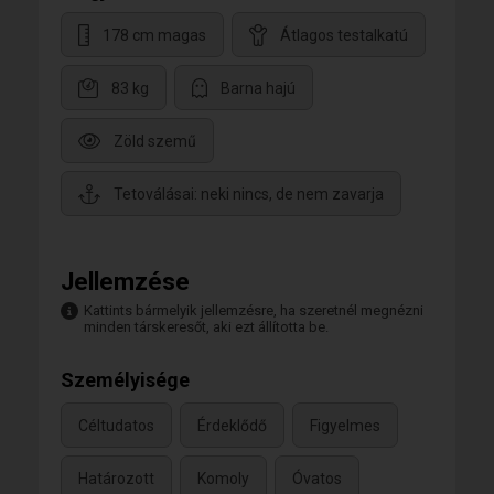
178 cm magas
Átlagos testalkatú
83 kg
Barna hajú
Zöld szemű
Tetoválásai: neki nincs, de nem zavarja
Jellemzése
Kattints bármelyik jellemzésre, ha szeretnél megnézni
minden társkeresőt, aki ezt állította be.
Személyisége
Céltudatos
Érdeklődő
Figyelmes
Határozott
Komoly
Óvatos