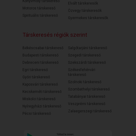
Könyvmoly társkereső
Elvált társkeresők
Motoros társkereső
Özvegy társkeresők
Spirituális társkereső
Gyermekes társkeresők
Társkeresés régiók szerint
Békéscsabai társkereső
Salgótarjáni társkereső
Budapesti társkereső
Szegedi társkereső
Debreceni társkereső
Szekszárdi társkereső
Egri társkereső
Székesfehérvári
társkereső
Győri társkereső
Szolnoki társkereső
Kaposvári társkereső
Szombathelyi társkereső
Kecskeméti társkereső
Tatabányai társkereső
Miskolci társkereső
Veszprémi társkereső
Nyíregyházi társkereső
Zalaegerszegi társkereső
Pécsi társkereső