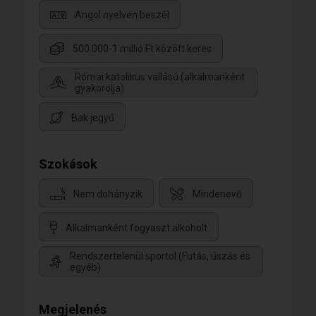
Angol nyelven beszél
500.000-1 millió Ft között keres
Római katolikus vallású (alkalmanként
gyakorolja)
Bak jegyű
Szokások
Nem dohányzik
Mindenevő
Alkalmanként fogyaszt alkoholt
Rendszertelenül sportol (Futás, úszás és
egyéb)
Megjelenés