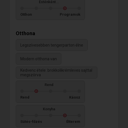
Esténként...
Otthon
Programok
Otthona
Legszívesebben tengerparton élne
Modern otthona van
Kedvenc étele: brokkolikrémleves sajttal
megszórva
Rend
Rend
Káosz
Konyha
Sütés-főzés
Étterem