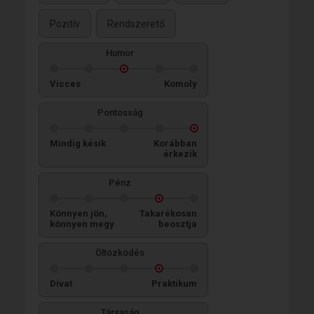
Pozitív
Rendszerető
Humor
Vicces
Komoly
Pontosság
Mindig késik
Korábban
érkezik
Pénz
Könnyen jön,
Takarékosan
könnyen megy
beosztja
Öltözködés
Divat
Praktikum
Társaság