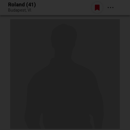
Roland (41)
Belépés
Budapest, VI.
Egy jó randiból bármi lehet.