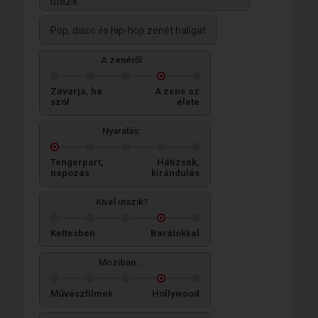
utazik
Pop, disco és hip-hop zenét hallgat
A zenéről
Zavarja, ha
A zene az
szól
élete
Nyaralás:
Tengerpart,
Hátizsák,
napozás
kirándulás
Kivel utazik?
Kettesben
Barátokkal
Moziban...
Művészfilmek
Hollywood