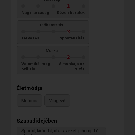
Nagy társaság
Közeli barátok
Időbeosztás
Tervezés
Spontaneitás
Munka
Valamiből meg
A munkája az
kell élni
élete
Életmódja
Motoros
Világevő
Szabadidejében
Sportol, kirándul, olvas, vezet, pihenget és