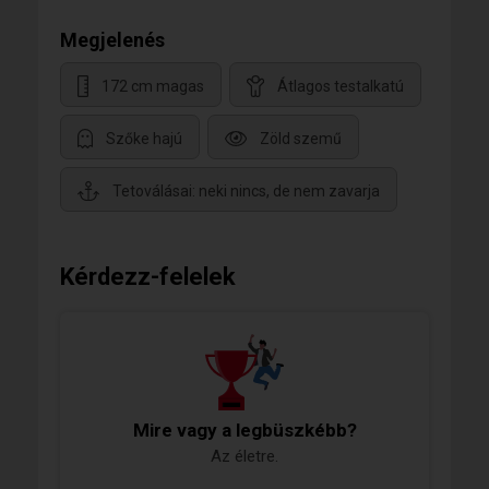
Megjelenés
172 cm magas
Átlagos testalkatú
Szőke hajú
Zöld szemű
Tetoválásai: neki nincs, de nem zavarja
Kérdezz-felelek
Mire vagy a legbüszkébb?
Az életre.