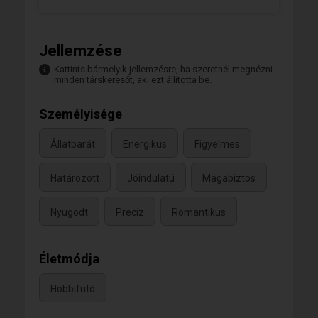
Jellemzése
Kattints bármelyik jellemzésre, ha szeretnél megnézni
minden társkeresőt, aki ezt állította be.
Személyisége
Állatbarát
Energikus
Figyelmes
Határozott
Jóindulatú
Magabiztos
Nyugodt
Precíz
Romantikus
Életmódja
Hobbifutó