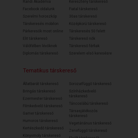
Randi Akadémia
Keresztény társkereső
Facebook oldalunk
Fiatal társkereső
Szerelmi horoszkóp
30as társkereső
Társkeresés mobilon
Középkorú társkereső
Párkeresők most online
Társkeresés 50 felett
Elit társkereső
Társkereső nők
Válófélben lévőknek
Társkereső férfiak
Diplomás társkereső
Szerelem első keresésre
Tematikus társkereső
Állatbarát társkereső
Sorozatfüggő társkereső
Bringás társkereső
Színházkedvelő
társkereső
Ezermester társkereső
Táncoslábú társkereső
Filmkedvelő társkereső
Társasjátékozós
Gamer társkereső
társkereső
Humoros társkereső
Vegetáriánus társkereső
Kertészkedő társkereső
Zenefüggő társkereső
Könyvmoly társkereső