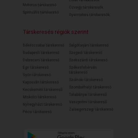
Elvált társkeresők
Motoros társkereső
Özvegy társkeresők
Spirituális társkereső
Gyermekes társkeresők
Társkeresés régiók szerint
Békéscsabai társkereső
Salgótarjáni társkereső
Budapesti társkereső
Szegedi társkereső
Debreceni társkereső
Szekszárdi társkereső
Egri társkereső
Székesfehérvári
társkereső
Győri társkereső
Szolnoki társkereső
Kaposvári társkereső
Szombathelyi társkereső
Kecskeméti társkereső
Tatabányai társkereső
Miskolci társkereső
Veszprémi társkereső
Nyíregyházi társkereső
Zalaegerszegi társkereső
Pécsi társkereső