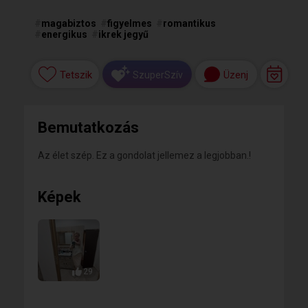
#
magabiztos
#
figyelmes
#
romantikus
#
energikus
#
ikrek jegyű
Tetszik
Üzenj
SzuperSzív
Bemutatkozás
Az élet szép. Ez a gondolat jellemez a legjobban.!
Képek
29