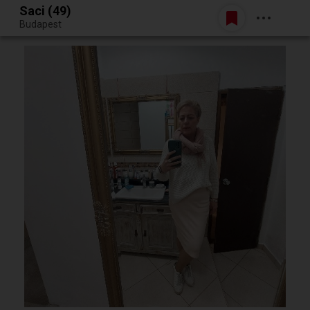
Saci (49)
Belépés
Budapest
Egy jó randiból bármi lehet.