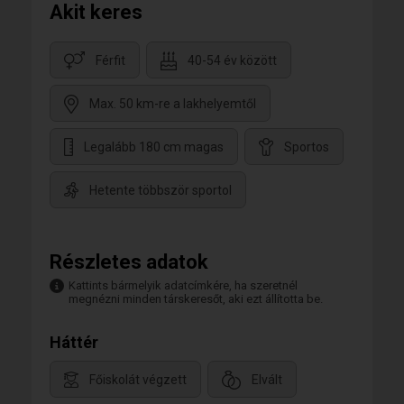
Akit keres
Férfit
40-54 év között
Max. 50 km-re a lakhelyemtől
Legalább 180 cm magas
Sportos
Hetente többször sportol
Részletes adatok
Kattints bármelyik adatcímkére, ha szeretnél
megnézni minden társkeresőt, aki ezt állította be.
Háttér
Főiskolát végzett
Elvált