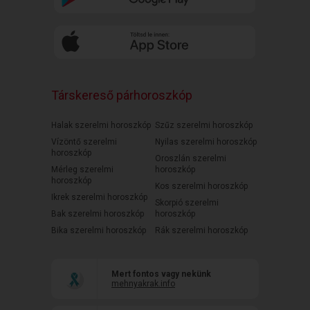
Társkereső párhoroszkóp
Halak szerelmi horoszkóp
Szűz szerelmi horoszkóp
Vízöntő szerelmi
Nyilas szerelmi horoszkóp
horoszkóp
Oroszlán szerelmi
Mérleg szerelmi
horoszkóp
horoszkóp
Kos szerelmi horoszkóp
Ikrek szerelmi horoszkóp
Skorpió szerelmi
Bak szerelmi horoszkóp
horoszkóp
Bika szerelmi horoszkóp
Rák szerelmi horoszkóp
Mert fontos vagy nekünk
mehnyakrak.info