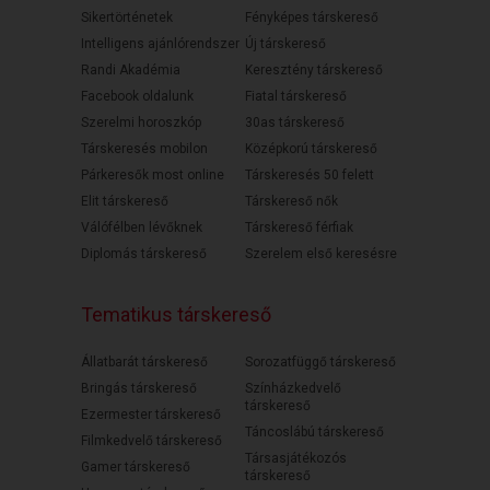
Sikertörténetek
Fényképes társkereső
Intelligens ajánlórendszer
Új társkereső
Randi Akadémia
Keresztény társkereső
Facebook oldalunk
Fiatal társkereső
Szerelmi horoszkóp
30as társkereső
Társkeresés mobilon
Középkorú társkereső
Párkeresők most online
Társkeresés 50 felett
Elit társkereső
Társkereső nők
Válófélben lévőknek
Társkereső férfiak
Diplomás társkereső
Szerelem első keresésre
Tematikus társkereső
Állatbarát társkereső
Sorozatfüggő társkereső
Bringás társkereső
Színházkedvelő
társkereső
Ezermester társkereső
Táncoslábú társkereső
Filmkedvelő társkereső
Társasjátékozós
Gamer társkereső
társkereső