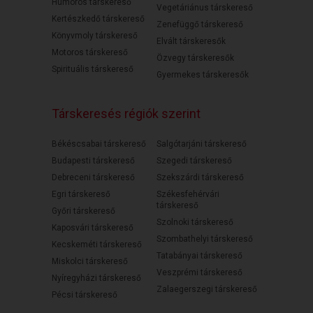
Humoros társkereső
Vegetáriánus társkereső
Kertészkedő társkereső
Zenefüggő társkereső
Könyvmoly társkereső
Elvált társkeresők
Motoros társkereső
Özvegy társkeresők
Spirituális társkereső
Gyermekes társkeresők
Társkeresés régiók szerint
Békéscsabai társkereső
Salgótarjáni társkereső
Budapesti társkereső
Szegedi társkereső
Debreceni társkereső
Szekszárdi társkereső
Egri társkereső
Székesfehérvári
társkereső
Győri társkereső
Szolnoki társkereső
Kaposvári társkereső
Szombathelyi társkereső
Kecskeméti társkereső
Tatabányai társkereső
Miskolci társkereső
Veszprémi társkereső
Nyíregyházi társkereső
Zalaegerszegi társkereső
Pécsi társkereső