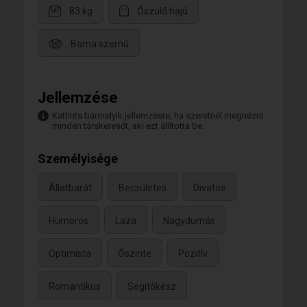
83 kg
Őszülő hajú
Barna szemű
Jellemzése
Kattints bármelyik jellemzésre, ha szeretnél megnézni
minden társkeresőt, aki ezt állította be.
Személyisége
Állatbarát
Becsületes
Divatos
Humoros
Laza
Nagydumás
Optimista
Őszinte
Pozitív
Romantikus
Segítőkész