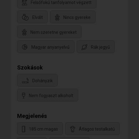
Felsőfokú tanfolyamot végzett
Elvált
Nincs gyereke
Nem szeretne gyereket
Magyar anyanyelvű
Rák jegyű
Szokások
Dohányzik
Nem fogyaszt alkoholt
Megjelenés
185 cm magas
Átlagos testalkatú