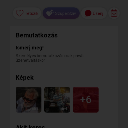
Tetszik
Üzenj
SzuperSzív
Bemutatkozás
Ismerj meg!
Személyes bemutatkozás csak privát
üzenetváltáskor
Képek
+6
3
4
Akit keres