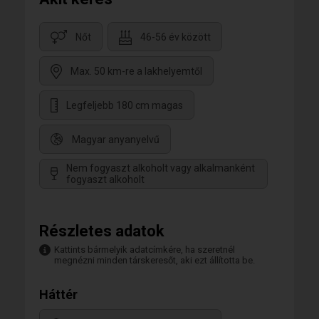
Nőt
46-56 év között
Max. 50 km-re a lakhelyemtől
Legfeljebb 180 cm magas
Magyar anyanyelvű
Nem fogyaszt alkoholt vagy alkalmanként
fogyaszt alkoholt
Részletes adatok
Kattints bármelyik adatcímkére, ha szeretnél
megnézni minden társkeresőt, aki ezt állította be.
Háttér