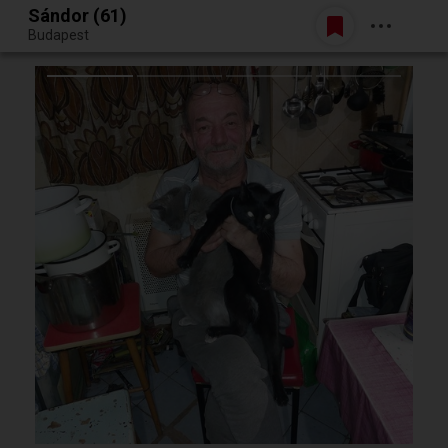
Sándor (61)
Belépés
Budapest
Egy jó randiból bármi lehet.