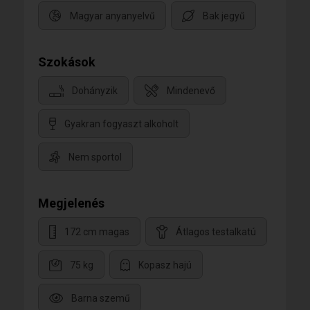
Magyar anyanyelvű
Bak jegyű
Szokások
Dohányzik
Mindenevő
Gyakran fogyaszt alkoholt
Nem sportol
Megjelenés
172 cm magas
Átlagos testalkatú
75 kg
Kopasz hajú
Barna szemű