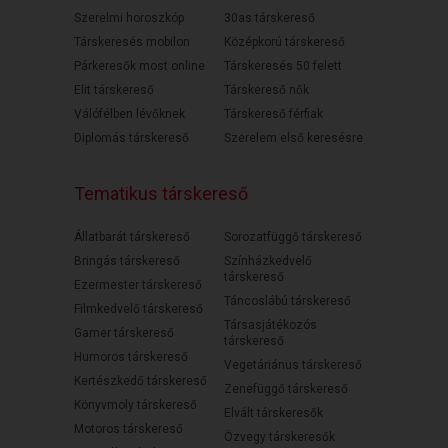
Szerelmi horoszkóp
30as társkereső
Társkeresés mobilon
Középkorú társkereső
Párkeresők most online
Társkeresés 50 felett
Elit társkereső
Társkereső nők
Válófélben lévőknek
Társkereső férfiak
Diplomás társkereső
Szerelem első keresésre
Tematikus társkereső
Állatbarát társkereső
Sorozatfüggő társkereső
Bringás társkereső
Színházkedvelő
társkereső
Ezermester társkereső
Táncoslábú társkereső
Filmkedvelő társkereső
Társasjátékozós
Gamer társkereső
társkereső
Humoros társkereső
Vegetáriánus társkereső
Kertészkedő társkereső
Zenefüggő társkereső
Könyvmoly társkereső
Elvált társkeresők
Motoros társkereső
Özvegy társkeresők