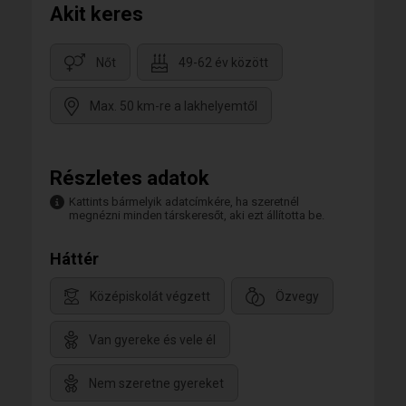
Akit keres
Nőt
49-62 év között
Max. 50 km-re a lakhelyemtől
Részletes adatok
Kattints bármelyik adatcímkére, ha szeretnél
megnézni minden társkeresőt, aki ezt állította be.
Háttér
Középiskolát végzett
Özvegy
Van gyereke és vele él
Nem szeretne gyereket