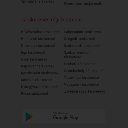
Spirituális társkereső
Gyermekes társkeresők
Társkeresés régiók szerint
Békéscsabai társkereső
Salgótarjáni társkereső
Budapesti társkereső
Szegedi társkereső
Debreceni társkereső
Szekszárdi társkereső
Egri társkereső
Székesfehérvári
társkereső
Győri társkereső
Szolnoki társkereső
Kaposvári társkereső
Szombathelyi társkereső
Kecskeméti társkereső
Tatabányai társkereső
Miskolci társkereső
Veszprémi társkereső
Nyíregyházi társkereső
Zalaegerszegi társkereső
Pécsi társkereső