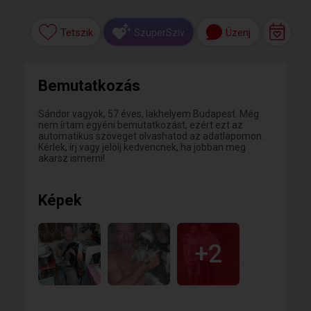
Tetszik
Üzenj
SzuperSzív
Bemutatkozás
Sándor vagyok, 57 éves, lakhelyem Budapest. Még
nem írtam egyéni bemutatkozást, ezért ezt az
automatikus szöveget olvashatod az adatlapomon.
Kérlek, írj vagy jelölj kedvencnek, ha jobban meg
akarsz ismerni!
Képek
+2