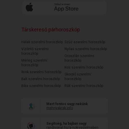
Társkereső párhoroszkóp
Halak szerelmi horoszkóp
Szűz szerelmi horoszkóp
Vízöntő szerelmi
Nyilas szerelmi horoszkóp
horoszkóp
Oroszlán szerelmi
Mérleg szerelmi
horoszkóp
horoszkóp
Kos szerelmi horoszkóp
Ikrek szerelmi horoszkóp
Skorpió szerelmi
Bak szerelmi horoszkóp
horoszkóp
Bika szerelmi horoszkóp
Rák szerelmi horoszkóp
Mert fontos vagy nekünk
mehnyakrak.info
Segítség, ha bajban vagy
randivonal.hu/a-nok-vedelmeben