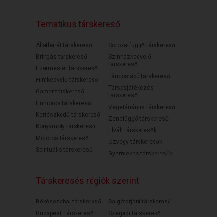
Tematikus társkereső
Állatbarát társkereső
Sorozatfüggő társkereső
Bringás társkereső
Színházkedvelő
társkereső
Ezermester társkereső
Táncoslábú társkereső
Filmkedvelő társkereső
Társasjátékozós
Gamer társkereső
társkereső
Humoros társkereső
Vegetáriánus társkereső
Kertészkedő társkereső
Zenefüggő társkereső
Könyvmoly társkereső
Elvált társkeresők
Motoros társkereső
Özvegy társkeresők
Spirituális társkereső
Gyermekes társkeresők
Társkeresés régiók szerint
Békéscsabai társkereső
Salgótarjáni társkereső
Budapesti társkereső
Szegedi társkereső