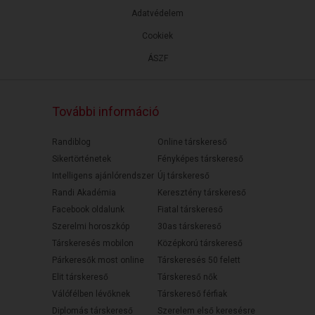
Adatvédelem
Cookiek
ÁSZF
További információ
Randiblog
Online társkereső
Sikertörténetek
Fényképes társkereső
Intelligens ajánlórendszer
Új társkereső
Randi Akadémia
Keresztény társkereső
Facebook oldalunk
Fiatal társkereső
Szerelmi horoszkóp
30as társkereső
Társkeresés mobilon
Középkorú társkereső
Párkeresők most online
Társkeresés 50 felett
Elit társkereső
Társkereső nők
Válófélben lévőknek
Társkereső férfiak
Diplomás társkereső
Szerelem első keresésre