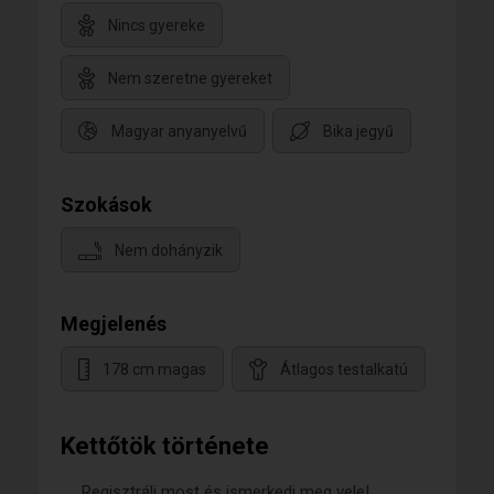
Nincs gyereke
Nem szeretne gyereket
Magyar anyanyelvű
Bika jegyű
Szokások
Nem dohányzik
Megjelenés
178 cm magas
Átlagos testalkatú
Kettőtök története
Regisztrálj most és ismerkedj meg vele!