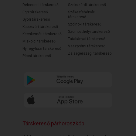
Debreceni társkereső
Szekszárdi társkereső
Egri társkereső
Székesfehérvári
társkereső
Győri társkereső
Szolnoki társkereső
Kaposvári társkereső
Szombathelyi társkereső
Kecskeméti társkereső
Tatabányai társkereső
Miskolci társkereső
Veszprémi társkereső
Nyíregyházi társkereső
Zalaegerszegi társkereső
Pécsi társkereső
Társkereső párhoroszkóp