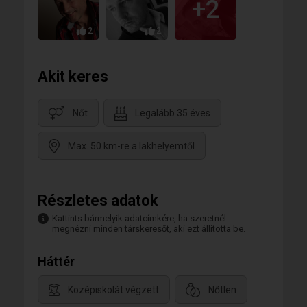
+2
2
2
Akit keres
Nőt
Legalább 35 éves
Max. 50 km-re a lakhelyemtől
Részletes adatok
Kattints bármelyik adatcímkére, ha szeretnél
megnézni minden társkeresőt, aki ezt állította be.
Háttér
Középiskolát végzett
Nőtlen