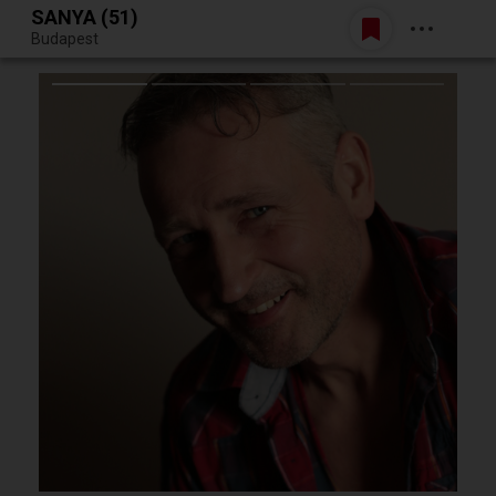
SANYA (51)
Belépés
Budapest
Egy jó randiból bármi lehet.