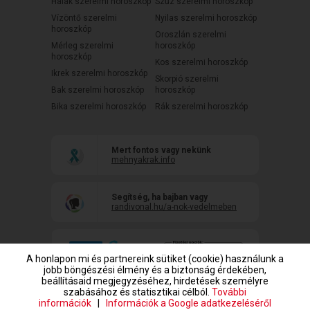
Halak szerelmi horoszkóp
Szűz szerelmi horoszkóp
Vízöntő szerelmi
Nyilas szerelmi horoszkóp
horoszkóp
Oroszlán szerelmi
Mérleg szerelmi
horoszkóp
horoszkóp
Kos szerelmi horoszkóp
Ikrek szerelmi horoszkóp
Skorpió szerelmi
Bak szerelmi horoszkóp
horoszkóp
Bika szerelmi horoszkóp
Rák szerelmi horoszkóp
Mert fontos vagy nekünk
mehnyakrak.info
Segítség, ha bajban vagy
randivonal.hu/a-nok-vedelmeben
A honlapon mi és partnereink sütiket (cookie) használunk a
jobb böngészési élmény és a biztonság érdekében,
beállításaid megjegyzéséhez, hirdetések személyre
szabásához és statisztikai célból.
További
információk
|
Információk a Google adatkezeléséről