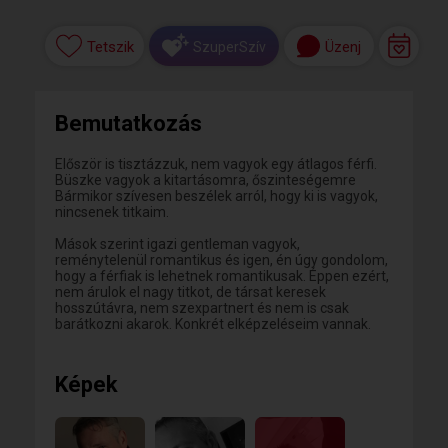
Tetszik
Üzenj
SzuperSzív
Bemutatkozás
Először is tisztázzuk, nem vagyok egy átlagos férfi.
Büszke vagyok a kitartásomra, őszinteségemre
Bármikor szívesen beszélek arról, hogy ki is vagyok,
nincsenek titkaim.
Mások szerint igazi gentleman vagyok,
reménytelenül romantikus és igen, én úgy gondolom,
hogy a férfiak is lehetnek romantikusak. Éppen ezért,
nem árulok el nagy titkot, de társat keresek
hosszútávra, nem szexpartnert és nem is csak
barátkozni akarok. Konkrét elképzeléseim vannak.
Képek