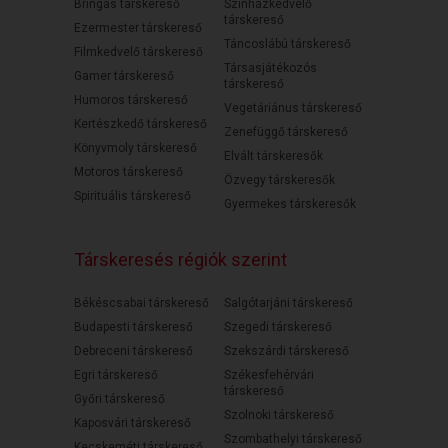
Bringás társkereső
Színházkedvelő
társkereső
Ezermester társkereső
Táncoslábú társkereső
Filmkedvelő társkereső
Társasjátékozós
Gamer társkereső
társkereső
Humoros társkereső
Vegetáriánus társkereső
Kertészkedő társkereső
Zenefüggő társkereső
Könyvmoly társkereső
Elvált társkeresők
Motoros társkereső
Özvegy társkeresők
Spirituális társkereső
Gyermekes társkeresők
Társkeresés régiók szerint
Békéscsabai társkereső
Salgótarjáni társkereső
Budapesti társkereső
Szegedi társkereső
Debreceni társkereső
Szekszárdi társkereső
Egri társkereső
Székesfehérvári
társkereső
Győri társkereső
Szolnoki társkereső
Kaposvári társkereső
Szombathelyi társkereső
Kecskeméti társkereső