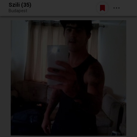
Szili (35)
Belépés
Budapest
Egy jó randiból bármi lehet.