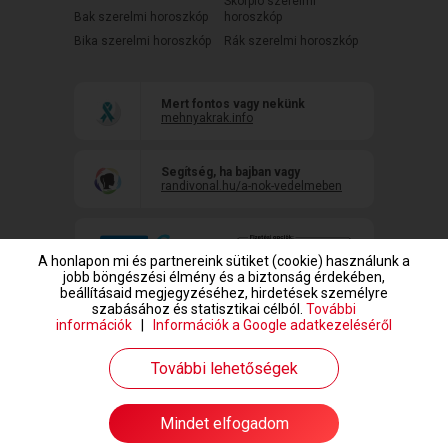
Skorpió szerelmi
Bak szerelmi horoszkóp
horoszkóp
Bika szerelmi horoszkóp
Rák szerelmi horoszkóp
Mert fontos vagy nekünk
mehnyakrak.info
Segítség, ha bajban vagy
randivonal.hu/a-nok-vedelmeben
A honlapon mi és partnereink sütiket (cookie) használunk a
jobb böngészési élmény és a biztonság érdekében,
beállításaid megjegyzéséhez, hirdetések személyre
szabásához és statisztikai célból.
További
információk
|
Információk a Google adatkezeléséről
www.randivonal.hu © Copyright 1999-2026 Dating Central Europe Zrt.
További lehetőségek
Mindet elfogadom