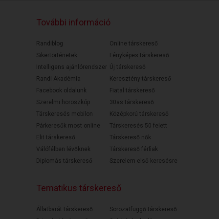
További információ
Randiblog
Online társkereső
Sikertörténetek
Fényképes társkereső
Intelligens ajánlórendszer
Új társkereső
Randi Akadémia
Keresztény társkereső
Facebook oldalunk
Fiatal társkereső
Szerelmi horoszkóp
30as társkereső
Társkeresés mobilon
Középkorú társkereső
Párkeresők most online
Társkeresés 50 felett
Elit társkereső
Társkereső nők
Válófélben lévőknek
Társkereső férfiak
Diplomás társkereső
Szerelem első keresésre
Tematikus társkereső
Állatbarát társkereső
Sorozatfüggő társkereső