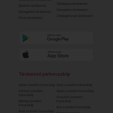
Tatabányai társkereső
Miskolci társkereső
Veszprémi társkereső
Nyíregyházi társkereső
Zalaegerszegi társkereső
Pécsi társkereső
Társkereső párhoroszkóp
Halak szerelmi horoszkóp
Szűz szerelmi horoszkóp
Vízöntő szerelmi
Nyilas szerelmi horoszkóp
horoszkóp
Oroszlán szerelmi
Mérleg szerelmi
horoszkóp
horoszkóp
Kos szerelmi horoszkóp
Ikrek szerelmi horoszkóp