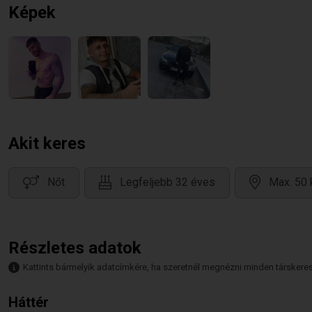
Képek
Akit keres
Nőt
Legfeljebb 32 éves
Max. 50 
Részletes adatok
Kattints bármelyik adatcímkére, ha szeretnél megnézni minden társkeresőt,
Háttér