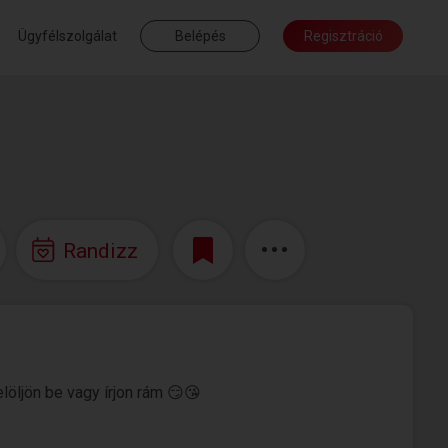
Ügyfélszolgálat
Belépés
Regisztráció
Randizz
löljön be vagy írjon rám 😏😘