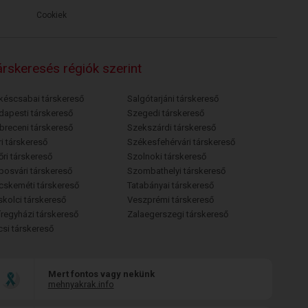
Cookiek
rskeresés régiók szerint
késcsabai társkereső
Salgótarjáni társkereső
dapesti társkereső
Szegedi társkereső
breceni társkereső
Szekszárdi társkereső
i társkereső
Székesfehérvári társkereső
őri társkereső
Szolnoki társkereső
posvári társkereső
Szombathelyi társkereső
cskeméti társkereső
Tatabányai társkereső
skolci társkereső
Veszprémi társkereső
íregyházi társkereső
Zalaegerszegi társkereső
csi társkereső
Mert fontos vagy nekünk
mehnyakrak.info