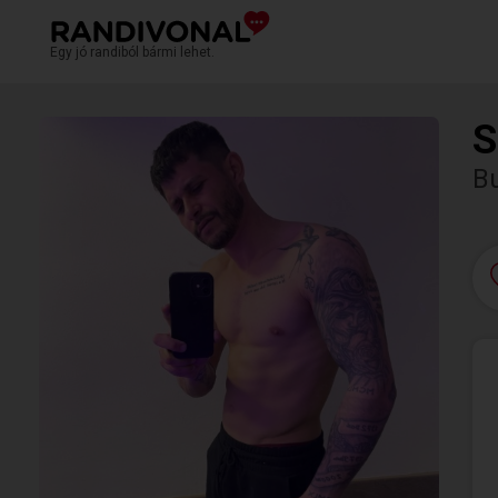
Egy jó randiból bármi lehet.
S
B