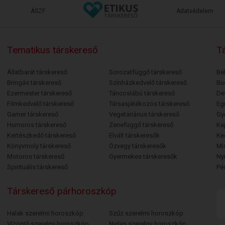
ÁSZF
Adatvédelem
Tematikus társkereső
Tá
Állatbarát társkereső
Sorozatfüggő társkereső
Bé
Bringás társkereső
Színházkedvelő társkereső
Bu
Ezermester társkereső
Táncoslábú társkereső
De
Filmkedvelő társkereső
Társasjátékozós társkereső
Egr
Gamer társkereső
Vegetáriánus társkereső
Gy
Humoros társkereső
Zenefüggő társkereső
Ka
Kertészkedő társkereső
Elvált társkeresők
Ke
Könyvmoly társkereső
Özvegy társkeresők
Mi
Motoros társkereső
Gyermekes társkeresők
Ny
Spirituális társkereső
Pé
Társkereső párhoroszkóp
Halak szerelmi horoszkóp
Szűz szerelmi horoszkóp
Vízöntő szerelmi horoszkóp
Nyilas szerelmi horoszkóp