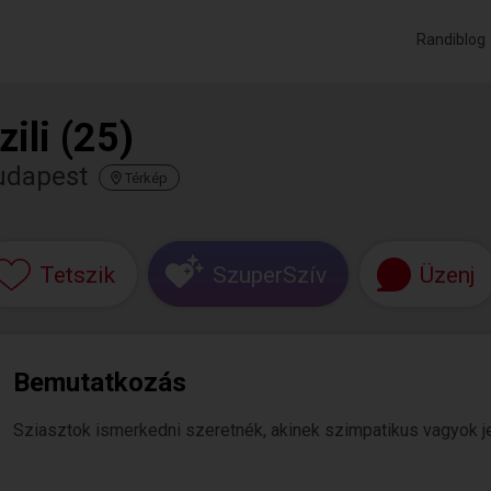
Randiblog
zili (25)
udapest
Térkép
Tetszik
SzuperSzív
Üzenj
Bemutatkozás
Sziasztok ismerkedni szeretnék, akinek szimpatikus vagyok je