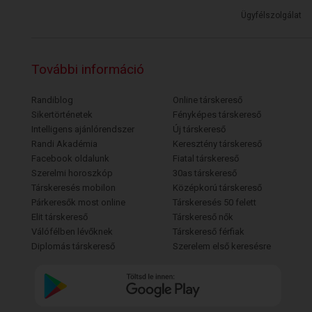
Ügyfélszolgálat
További információ
Randiblog
Online társkereső
Sikertörténetek
Fényképes társkereső
Intelligens ajánlórendszer
Új társkereső
Randi Akadémia
Keresztény társkereső
Facebook oldalunk
Fiatal társkereső
Szerelmi horoszkóp
30as társkereső
Társkeresés mobilon
Középkorú társkereső
Párkeresők most online
Társkeresés 50 felett
Elit társkereső
Társkereső nők
Válófélben lévőknek
Társkereső férfiak
Diplomás társkereső
Szerelem első keresésre