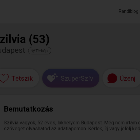
Randiblog
zilvia (53)
udapest
Térkép
Tetszik
SzuperSzív
Üzenj
Bemutatkozás
Szilvia vagyok, 52 éves, lakhelyem Budapest. Még nem írtam 
szöveget olvashatod az adatlapomon. Kérlek, írj vagy jelölj k