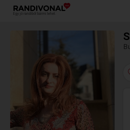
Egy jó randiból bármi lehet.
S
B