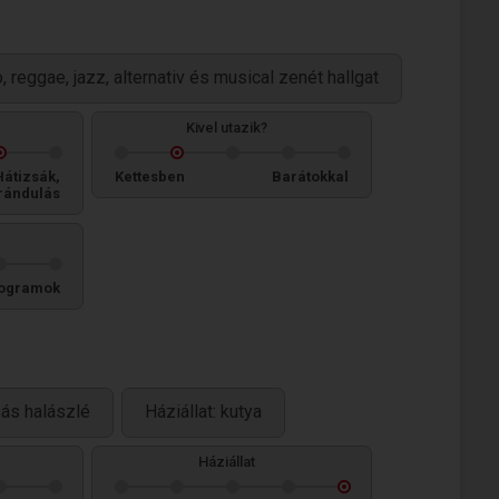
, reggae, jazz, alternativ és musical zenét hallgat
Kivel utazik?
Hátizsák,
Kettesben
Barátokkal
rándulás
ogramok
sás halászlé
Háziállat: kutya
Háziállat