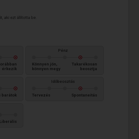
 aki ezt állította be.
Pénz
orábban
Könnyen jön,
Takarékosan
érkezik
könnyen megy
beosztja
Időbeosztás
i barátok
Tervezés
Spontaneitás
Liberális