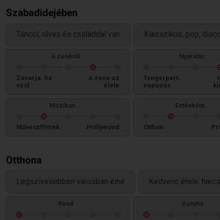
Szabadidejében
Táncol, olvas és családdal van
Klasszikus, pop, disco
A zenéről
Nyaralás:
Zavarja, ha
A zene az
Tengerpart,
szól
élete
napozás
ki
Moziban...
Esténként...
Művészfilmek
Hollywood
Otthon
Pr
Otthona
Legszívesebben városban élne
Kedvenc étele: harc
Rend
Konyha