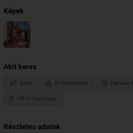
Képek
81
Akit keres
Férfit
50-58 év között
Lakhelye:
176-211 cm magas
Részletes adatok