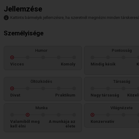
Jellemzése
Kattints bármelyik jellemzésre, ha szeretnél megnézni minden társkeresőt,
Személyisége
Humor
Pontosság
Vicces
Komoly
Mindig késik
K
Öltözködés
Társaság
Divat
Praktikum
Nagy társaság
Közel
Munka
Világnézete
Valamiből meg
A munkája az
Konzervatív
kell élni
élete