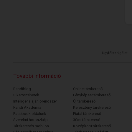
Ügyfélszolgálat
További információ
Randiblog
Online társkereső
Sikertörténetek
Fényképes társkereső
Intelligens ajánlórendszer
Új társkereső
Randi Akadémia
Keresztény társkereső
Facebook oldalunk
Fiatal társkereső
Szerelmi horoszkóp
30as társkereső
Társkeresés mobilon
Középkorú társkereső