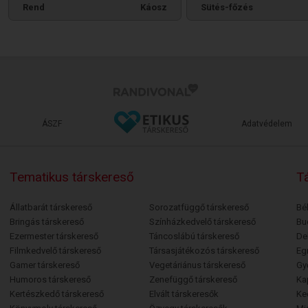
Rend
Káosz
Sütés-főzés
ÁSZF
Adatvédelem
Tematikus társkereső
Tá
Állatbarát társkereső
Sorozatfüggő társkereső
Bé
Bringás társkereső
Színházkedvelő társkereső
Bu
Ezermester társkereső
Táncoslábú társkereső
De
Filmkedvelő társkereső
Társasjátékozós társkereső
Egr
Gamer társkereső
Vegetáriánus társkereső
Gy
Humoros társkereső
Zenefüggő társkereső
Ka
Kertészkedő társkereső
Elvált társkeresők
Ke