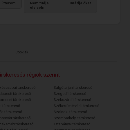
Étterem
Nem tudja
Imádja őket
elviselni
Cookiek
rskeresés régiók szerint
késcsabai társkereső
Salgótarjáni társkereső
dapesti társkereső
Szegedi társkereső
breceni társkereső
Szekszárdi társkereső
i társkereső
Székesfehérvári társkereső
őri társkereső
Szolnoki társkereső
posvári társkereső
Szombathelyi társkereső
cskeméti társkereső
Tatabányai társkereső