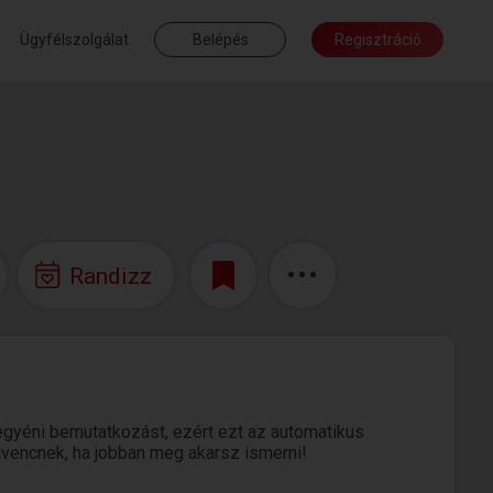
Ügyfélszolgálat
Belépés
Regisztráció
Randizz
egyéni bemutatkozást, ezért ezt az automatikus
edvencnek, ha jobban meg akarsz ismerni!