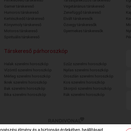
Filmkedvelő társkereső
Társasjátékozós társkereső
Egr
Gamer társkereső
Vegetáriánus társkereső
Gy
Humoros társkereső
Zenefüggő társkereső
Ka
Kertészkedő társkereső
Elvált társkeresők
Ke
Könyvmoly társkereső
Özvegy társkeresők
Mi
Motoros társkereső
Gyermekes társkeresők
Ny
Spirituális társkereső
Pé
Társkereső párhoroszkóp
Halak szerelmi horoszkóp
Szűz szerelmi horoszkóp
Vízöntő szerelmi horoszkóp
Nyilas szerelmi horoszkóp
Mérleg szerelmi horoszkóp
Oroszlán szerelmi horoszkóp
Ikrek szerelmi horoszkóp
Kos szerelmi horoszkóp
Bak szerelmi horoszkóp
Skorpió szerelmi horoszkóp
Bika szerelmi horoszkóp
Rák szerelmi horoszkóp
öngészési élmény és a biztonság érdekében, beállításaid