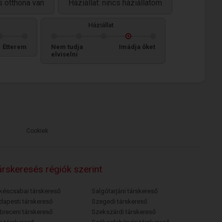
 otthona van
Háziállat: nincs háziállatom
Háziállat
Étterem
Nem tudja
Imádja őket
elviselni
Cookiek
rskeresés régiók szerint
késcsabai társkereső
Salgótarjáni társkereső
dapesti társkereső
Szegedi társkereső
breceni társkereső
Szekszárdi társkereső