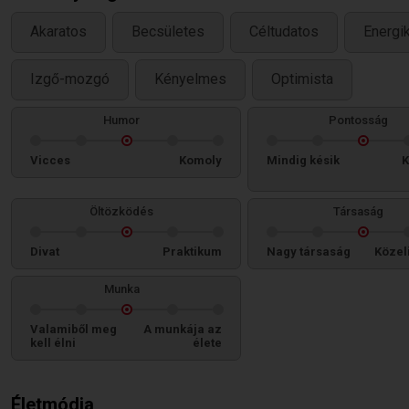
Akaratos
Becsületes
Céltudatos
Energi
Izgő-mozgó
Kényelmes
Optimista
Humor
Pontosság
Vicces
Komoly
Mindig késik
K
Öltözködés
Társaság
Divat
Praktikum
Nagy társaság
Közel
Munka
Valamiből meg
A munkája az
kell élni
élete
Életmódja