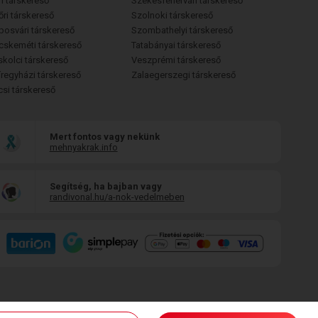
i társkereső
Székesfehérvári társkereső
őri társkereső
Szolnoki társkereső
posvári társkereső
Szombathelyi társkereső
cskeméti társkereső
Tatabányai társkereső
skolci társkereső
Veszprémi társkereső
íregyházi társkereső
Zalaegerszegi társkereső
csi társkereső
Mert fontos vagy nekünk
mehnyakrak.info
Segítség, ha bajban vagy
randivonal.hu/a-nok-vedelmeben