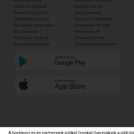
Randi Akadémia
Keresztény társkereső
Facebook oldalunk
Fiatal társkereső
Szerelmi horoszkóp
30as társkereső
Társkeresés mobilon
Középkorú társkereső
Párkeresők most online
Társkeresés 50 felett
Elit társkereső
Társkereső nők
Válófélben lévőknek
Társkereső férfiak
Diplomás társkereső
Szerelem első keresésre
A honlapon mi és partnereink sütiket (cookie) használunk a jobb b