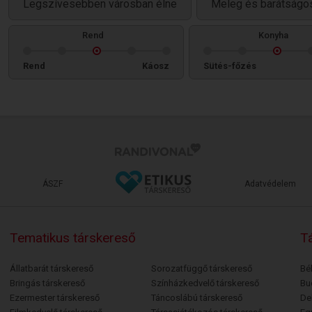
Legszívesebben városban élne
Meleg és barátságos
Rend
Konyha
Rend
Káosz
Sütés-főzés
ÁSZF
Adatvédelem
Tematikus társkereső
Tá
Állatbarát társkereső
Sorozatfüggő társkereső
Bé
Bringás társkereső
Színházkedvelő társkereső
Bu
Ezermester társkereső
Táncoslábú társkereső
De