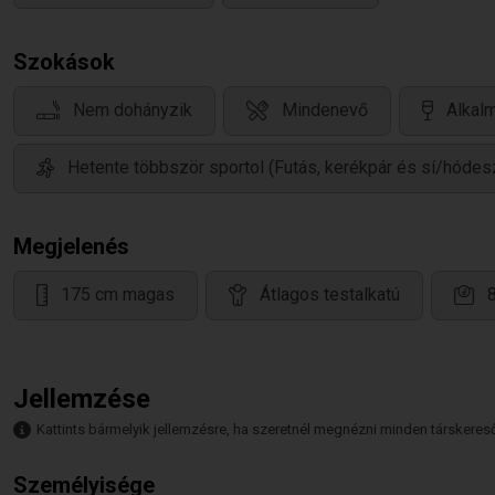
Szokások
Nem dohányzik
Mindenevő
Alkalm
Hetente többször sportol (Futás, kerékpár és sí/hódes
Megjelenés
175 cm magas
Átlagos testalkatú
Jellemzése
Kattints bármelyik jellemzésre, ha szeretnél megnézni minden társkeresőt,
Személyisége