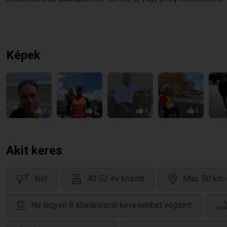
Képek
1
2
3
3
Akit keres
Nőt
40-52 év között
Max. 50 km-
Ne legyen 8 általánosnál kevesebbet végzett