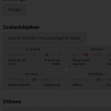
Bringás
Szabadidejében
Sportol, kirándul, olvas, pihenget és utazik
A zenéről
Nyaralás:
Zavarja, ha
A zene az
Tengerpart,
szól
élete
napozás
ki
Moziban...
Esténként...
Művészfilmek
Hollywood
Otthon
Pr
Otthona