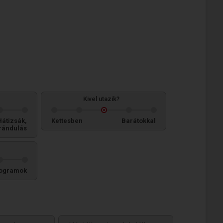
Kivel utazik?
Hátizsák,
Kettesben
Barátokkal
rándulás
ogramok