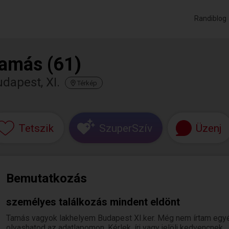
Randiblog
amás (61)
dapest, XI.
Térkép
Tetszik
SzuperSzív
Üzenj
Bemutatkozás
személyes találkozás mindent eldönt
Tamás vagyok lakhelyem Budapest XI.ker. Még nem írtam egyé
olvashatod az adatlapomon. Kérlek, írj vagy jelölj kedvencnek,