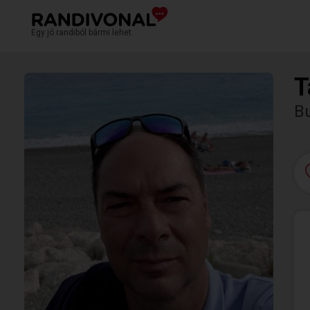
Egy jó randiból bármi lehet.
T
Bu