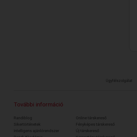
Ügyfélszolgálat
További információ
Randiblog
Online társkereső
Sikertörténetek
Fényképes társkereső
Intelligens ajánlórendszer
Új társkereső