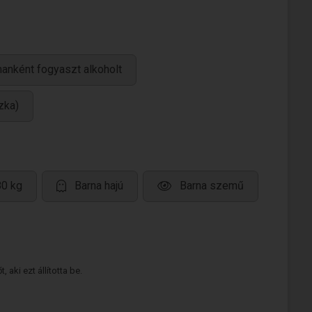
anként fogyaszt alkoholt
zka)
80 kg
Barna hajú
Barna szemű
 aki ezt állította be.