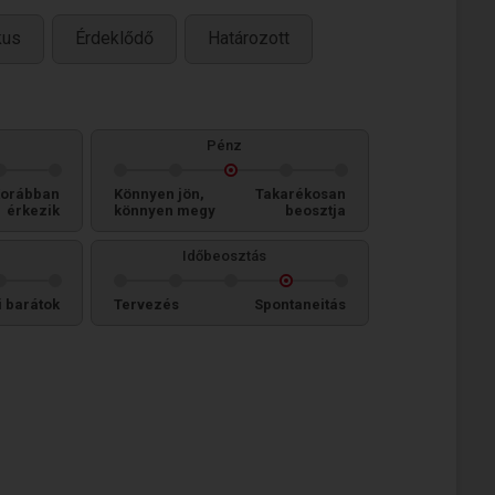
kus
Érdeklődő
Határozott
Pénz
orábban
Könnyen jön,
Takarékosan
érkezik
könnyen megy
beosztja
Időbeosztás
i barátok
Tervezés
Spontaneitás