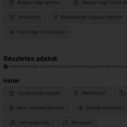
Átlagos vagy sportos
Magyar vagy francia a
Mindenevő
Alkalmanként fogyaszt alkoholt
Futás vagy sí/hódeszka
Részletes adatok
Kattints bármelyik adatcímkére, ha szeretnél megnézni minden társkeresőt,
Háttér
Középiskolát végzett
Alkalmazott
Nem szeretne gyereket
Magyar anyanyelvű
nem gyakorolja
Kos jegyű