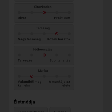
Öltözködés
Divat
Praktikum
Társaság
Nagy társaság
Közeli barátok
Időbeosztás
Tervezés
Spontaneitás
Munka
Valamiből meg
A munkája az
kell élni
élete
Életmódja