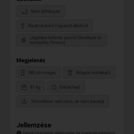
Nem dohányzik
Alkalmanként fogyaszt alkoholt
Legalább hetente sportol (Kerékpár és
testépítés/fitnesz)
Megjelenés
180 cm magas
Átlagos testalkatú
81 kg
Barna hajú
Tetoválásai: neki nincs, de nem zavarja
Jellemzése
Kattints bármelyik jellemzésre, ha szeretnél megnézni