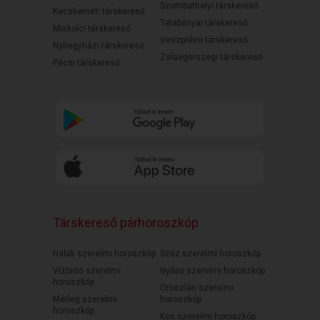
Szombathelyi társkereső
Kecskeméti társkereső
Tatabányai társkereső
Miskolci társkereső
Veszprémi társkereső
Nyíregyházi társkereső
Zalaegerszegi társkereső
Pécsi társkereső
Társkereső párhoroszkóp
Halak szerelmi horoszkóp
Szűz szerelmi horoszkóp
Vízöntő szerelmi
Nyilas szerelmi horoszkóp
horoszkóp
Oroszlán szerelmi
Mérleg szerelmi
horoszkóp
horoszkóp
Kos szerelmi horoszkóp