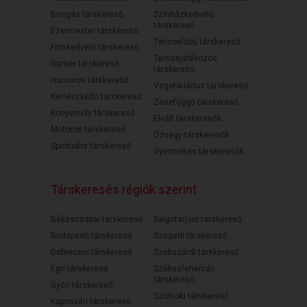
Bringás társkereső
Színházkedvelő
társkereső
Ezermester társkereső
Táncoslábú társkereső
Filmkedvelő társkereső
Társasjátékozós
Gamer társkereső
társkereső
Humoros társkereső
Vegetáriánus társkereső
Kertészkedő társkereső
Zenefüggő társkereső
Könyvmoly társkereső
Elvált társkeresők
Motoros társkereső
Özvegy társkeresők
Spirituális társkereső
Gyermekes társkeresők
Társkeresés régiók szerint
Békéscsabai társkereső
Salgótarjáni társkereső
Budapesti társkereső
Szegedi társkereső
Debreceni társkereső
Szekszárdi társkereső
Egri társkereső
Székesfehérvári
társkereső
Győri társkereső
Szolnoki társkereső
Kaposvári társkereső