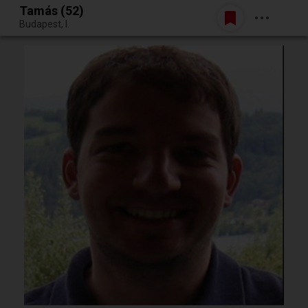
Tamás (52)
Belépés
Budapest, I.
Egy jó randiból bármi lehet.