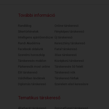
További információ
Randiblog
Online társkereső
Sikertörténetek
Fényképes társkereső
Intelligens ajánlórendszer
Új társkereső
Randi Akadémia
Keresztény társkereső
Facebook oldalunk
Fiatal társkereső
Szerelmi horoszkóp
30as társkereső
Társkeresés mobilon
Középkorú társkereső
Párkeresők most online
Társkeresés 50 felett
Elit társkereső
Társkereső nők
Válófélben lévőknek
Társkereső férfiak
Diplomás társkereső
Szerelem első keresésre
Tematikus társkereső
Állatbarát társkereső
Sorozatfüggő társkereső