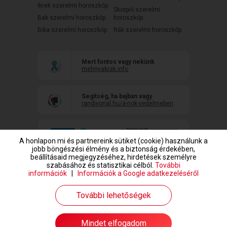
Ikrek szerelmi horoszkóp
Skorpió szerelmi
Bak szerelmi horoszkóp
horoszkóp
Bika szerelmi horoszkóp
Rák szerelmi horoszkóp
Mert fontos vagy nekünk
mehnyakrak.info
Segítség, ha bajban vagy
randivonal.hu/a-nok-vedelmeben
A honlapon mi és partnereink sütiket (cookie) használunk a
jobb böngészési élmény és a biztonság érdekében,
beállításaid megjegyzéséhez, hirdetések személyre
szabásához és statisztikai célból.
További
információk
|
Információk a Google adatkezeléséről
www.randivonal.hu © Copyright 1999-2026 Dating Central Europe Zrt.
További lehetőségek
Mindet elfogadom