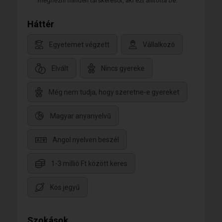
megnézni minden társkeresőt, aki ezt állította be.
Háttér
Egyetemet végzett
Vállalkozó
Elvált
Nincs gyereke
Még nem tudja, hogy szeretne-e gyereket
Magyar anyanyelvű
Angol nyelven beszél
1-3 millió Ft között keres
Kos jegyű
Szokások