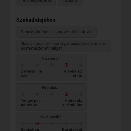
Természetbarát
Túrázós
Szabadidejében
Sportol, kirándul, olvas, vezet és utazik
Klasszikus, rock, country, musical, szimfonikus
és metál zenét hallgat
A zenéről
Zavarja, ha
A zene az
szól
élete
Nyaralás:
Tengerpart,
Hátizsák,
napozás
kirándulás
Kivel utazik?
Kettesben
Barátokkal