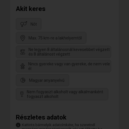
Akit keres
Nőt
Max. 75 km-re a lakhelyemtől
Ne legyen 8 általánosnál kevesebbet végzett
és 8 általánost végzett
Nincs gyereke vagy van gyereke, de nem vele
él
Magyar anyanyelvű
Nem fogyaszt alkoholt vagy alkalmanként
fogyaszt alkoholt
Részletes adatok
Kattints bármelyik adatcímkére, ha szeretnél