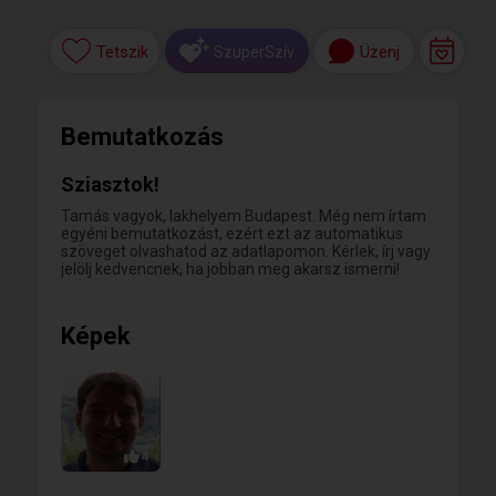
Tetszik
Üzenj
SzuperSzív
Bemutatkozás
Sziasztok!
Tamás vagyok, lakhelyem Budapest. Még nem írtam
egyéni bemutatkozást, ezért ezt az automatikus
szöveget olvashatod az adatlapomon. Kérlek, írj vagy
jelölj kedvencnek, ha jobban meg akarsz ismerni!
Képek
4