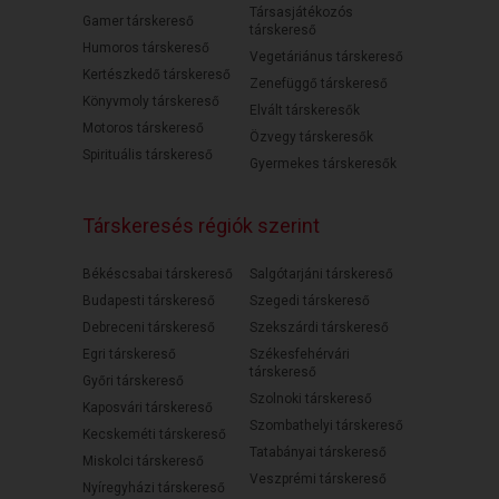
Társasjátékozós
Gamer társkereső
társkereső
Humoros társkereső
Vegetáriánus társkereső
Kertészkedő társkereső
Zenefüggő társkereső
Könyvmoly társkereső
Elvált társkeresők
Motoros társkereső
Özvegy társkeresők
Spirituális társkereső
Gyermekes társkeresők
Társkeresés régiók szerint
Békéscsabai társkereső
Salgótarjáni társkereső
Budapesti társkereső
Szegedi társkereső
Debreceni társkereső
Szekszárdi társkereső
Egri társkereső
Székesfehérvári
társkereső
Győri társkereső
Szolnoki társkereső
Kaposvári társkereső
Szombathelyi társkereső
Kecskeméti társkereső
Tatabányai társkereső
Miskolci társkereső
Veszprémi társkereső
Nyíregyházi társkereső