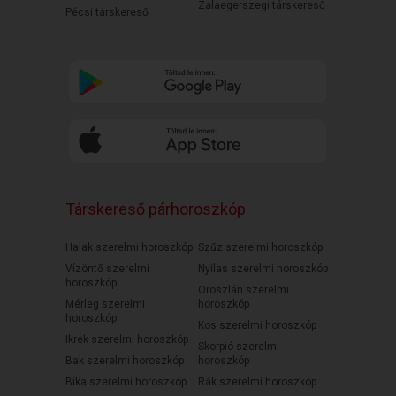
Zalaegerszegi társkereső
Pécsi társkereső
Társkereső párhoroszkóp
Halak szerelmi horoszkóp
Szűz szerelmi horoszkóp
Vízöntő szerelmi
Nyilas szerelmi horoszkóp
horoszkóp
Oroszlán szerelmi
Mérleg szerelmi
horoszkóp
horoszkóp
Kos szerelmi horoszkóp
Ikrek szerelmi horoszkóp
Skorpió szerelmi
Bak szerelmi horoszkóp
horoszkóp
Bika szerelmi horoszkóp
Rák szerelmi horoszkóp