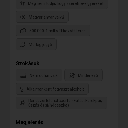
Még nem tudja, hogy szeretne-e gyereket
Magyar anyanyelvű
500.000-1 millió Ft között keres
Mérleg jegyű
Szokások
Nem dohányzik
Mindenevő
Alkalmanként fogyaszt alkoholt
Rendszertelenül sportol (Futás, kerékpár,
úszás és sí/hódeszka)
Megjelenés