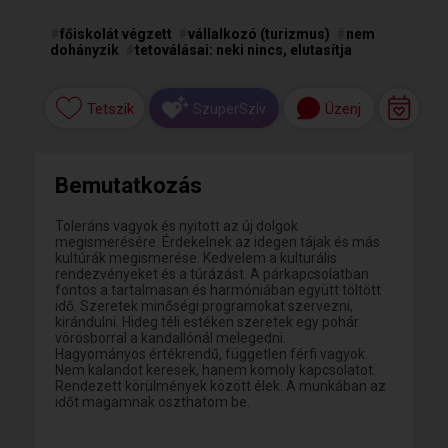
#
főiskolát végzett
#
vállalkozó (turizmus)
#
nem
dohányzik
#
tetoválásai: neki nincs, elutasítja
Tetszik
Üzenj
SzuperSzív
Bemutatkozás
Toleráns vagyok és nyitott az új dolgok
megismerésére. Érdekelnek az idegen tájak és más
kultúrák megismerése. Kedvelem a kulturális
rendezvényeket és a túrázást. A párkapcsolatban
fontos a tartalmasan és harmóniában együtt töltött
idő. Szeretek minőségi programokat szervezni,
kirándulni. Hideg téli estéken szeretek egy pohár
vörösborral a kandallónál melegedni.
Hagyományos értékrendű, független férfi vagyok.
Nem kalandot keresek, hanem komoly kapcsolatot.
Rendezett körülmények között élek. A munkában az
időt magamnak oszthatom be.