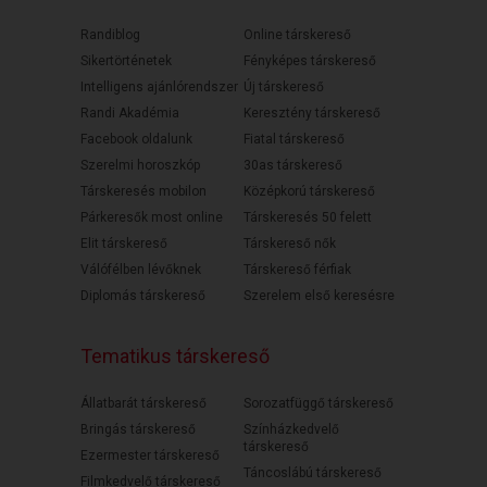
Randiblog
Online társkereső
Sikertörténetek
Fényképes társkereső
Intelligens ajánlórendszer
Új társkereső
Randi Akadémia
Keresztény társkereső
Facebook oldalunk
Fiatal társkereső
Szerelmi horoszkóp
30as társkereső
Társkeresés mobilon
Középkorú társkereső
Párkeresők most online
Társkeresés 50 felett
Elit társkereső
Társkereső nők
Válófélben lévőknek
Társkereső férfiak
Diplomás társkereső
Szerelem első keresésre
Tematikus társkereső
Állatbarát társkereső
Sorozatfüggő társkereső
Bringás társkereső
Színházkedvelő
társkereső
Ezermester társkereső
Táncoslábú társkereső
Filmkedvelő társkereső