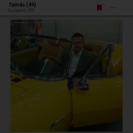
Tamás (49)
Belépés
Budapest, XIV.
Egy jó randiból bármi lehet.