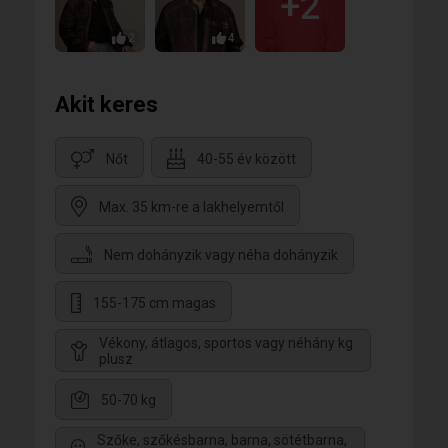
+2
2
4
Akit keres
Nőt
40-55 év között
Max. 35 km-re a lakhelyemtől
Nem dohányzik vagy néha dohányzik
155-175 cm magas
Vékony, átlagos, sportos vagy néhány kg
plusz
50-70 kg
Szőke, szőkésbarna, barna, sötétbarna,