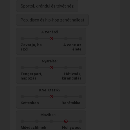
Sportol, kirándul és tévét néz
Pop, disco és hip-hop zenét hallgat
A zenéről
Zavarja, ha
A zene az
szól
élete
Nyaralás:
Tengerpart,
Hátizsák,
napozás
kirándulás
Kivel utazik?
Kettesben
Barátokkal
Moziban...
Művészfilmek
Hollywood