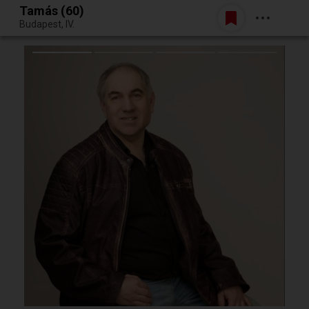
Tamás (60)
Belépés
Budapest, IV.
Egy jó randiból bármi lehet.