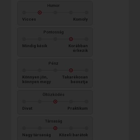
Humor
Vicces
Komoly
Pontosság
Mindig késik
Korábban
érkezik
Pénz
Könnyen jön,
Takarékosan
könnyen megy
beosztja
Öltözködés
Divat
Praktikum
Társaság
Nagy társaság
Közeli barátok