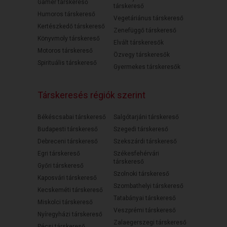
Gamer társkereső
társkereső
Humoros társkereső
Vegetáriánus társkereső
Kertészkedő társkereső
Zenefüggő társkereső
Könyvmoly társkereső
Elvált társkeresők
Motoros társkereső
Özvegy társkeresők
Spirituális társkereső
Gyermekes társkeresők
Társkeresés régiók szerint
Békéscsabai társkereső
Salgótarjáni társkereső
Budapesti társkereső
Szegedi társkereső
Debreceni társkereső
Szekszárdi társkereső
Egri társkereső
Székesfehérvári
társkereső
Győri társkereső
Szolnoki társkereső
Kaposvári társkereső
Szombathelyi társkereső
Kecskeméti társkereső
Tatabányai társkereső
Miskolci társkereső
Veszprémi társkereső
Nyíregyházi társkereső
Zalaegerszegi társkereső
Pécsi társkereső