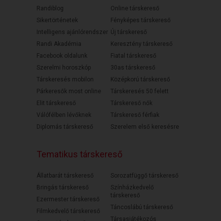
Randiblog
Online társkereső
Sikertörténetek
Fényképes társkereső
Intelligens ajánlórendszer
Új társkereső
Randi Akadémia
Keresztény társkereső
Facebook oldalunk
Fiatal társkereső
Szerelmi horoszkóp
30as társkereső
Társkeresés mobilon
Középkorú társkereső
Párkeresők most online
Társkeresés 50 felett
Elit társkereső
Társkereső nők
Válófélben lévőknek
Társkereső férfiak
Diplomás társkereső
Szerelem első keresésre
Tematikus társkereső
Állatbarát társkereső
Sorozatfüggő társkereső
Bringás társkereső
Színházkedvelő
társkereső
Ezermester társkereső
Táncoslábú társkereső
Filmkedvelő társkereső
Társasjátékozós