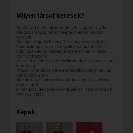
/Sajnos ez a tapasztalat./ 😢
El kell hogy keserítselek, én nem vagyok tökéletes.
Ennek ellenére azonban teszek egy kisérletet, hisz
Milyen társat keresek?
szokták mondani, hogy a remény hal meg utoljára.
Ha tetszik a bemutatkozásom és szimpatikus
vagyok, jelölj kedvencnek, és ha én is annak látlak,
Rendezett életvitelű lehetőleg Bp, vagy környéki,
akkor felveszem veled a kapcsolatot.
átlagos aranyos, vidám alaptermészetű társat
Én rengeteg csinos, jó megjelenésű 40- 50 körüli nőt
keresek.
látok itt. /Hála Istennek/. Azt nem mondom el, hogy
Aki tudja fogadni ha egy férfi nagyon szereti, és
nekem ki szàmít szépnek, jónak. 😄😁 Ráírni nem
hasonlóképpen nem szégyelli viszonozni is azt.
igazán merek egyikre sem, mert tudom, hogy a
Kúlönösen előny, ha még a szerelemben is hiszel,
tökéletes férfit keresik. Egy sokkal szebb férfit.
mert én nagyon.
Hogyan is jövök én ahhoz, hogy bármit is
Szeresd az életet, szeress kimozdulni is ha arra van
kezdeményezzek.
lehetőség.
Ha te szimpatikusnak találsz, nyugodtan jelölj, vagy írj
Utazás, kirándulás, séta a szabadban, vagy lazulás
ha tudsz, és ha úgy látom hogy részemről is rendben
egy gyógyvízben.
van, akkor rád fogok írni.
Ha bármelyik szimpatikus, kérlek vedd fel velem a
Nagyon sok sikert kívánok mindenkinek.
kapcsolatot.
Sokan vannak itt, akik megérdemelnék a jó
Írj ha tudsz, de ha kevencnek jelölsz., számomra az
kapcsolatot, de amint mondani szokták. :
már egy jelzés.
"Az élet nem habostorta"
Én a legolcsóbb lekváros linzert is imádom. Sőt. A
finom fagyit is. 😉🤭
Képek