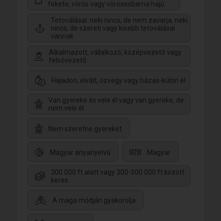
fekete, vörös vagy vörösesbarna hajú
Tetoválásai: neki nincs, de nem zavarja, neki
nincs, de szereti vagy kisebb tetoválásai
vannak
Alkalmazott, vállalkozó, középvezető vagy
felsővezető
Hajadon, elvált, özvegy vagy házas-külön él
Van gyereke és vele él vagy van gyereke, de
nem vele él
Nem szeretne gyereket
Magyar anyanyelvű
Magyar
300.000 ft alatt vagy 300-500.000 ft között
keres
A maga módján gyakorolja