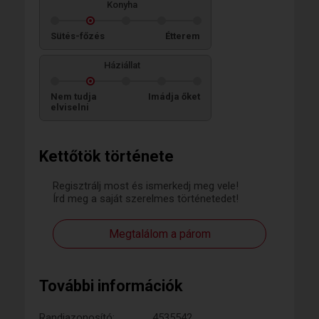
Konyha
Sütés-főzés
Étterem
Háziállat
Nem tudja
Imádja őket
elviselni
Kettőtök története
Regisztrálj most és ismerkedj meg vele!
Írd meg a saját szerelmes történetedet!
Megtalálom a párom
További információk
Randiazonosító:
4535542