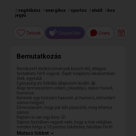
#
segítőkész
#
energikus
#
sportos
#
elvált
#
kos
jegyű
Tetszik
Üzenj
SzuperSzív
Bemutatkozás
Rendezett életkörülmények között élő, átlagos
testalkatú férfi vagyok. Saját tulajdonú lakásomban
élek, egyedül.
Egészségi és fizikális állapotom kiváló. 😀
Alap természetem vidám, jókedélyű, olykor ha kell,
humoros.
Keresek egy hozzám hasonló, jó humorú, életvidám
csinos hölgyet.
Elmondanám, hogy pár kiló plussztól, még lehetsz
csinos.
Rajtam is van egy kicsi. 🤭
Sajnos tisztában vagyok vele, hogy a mai világban
minden hölgy a 10 pontos tökéletes, hibátlan férfit
keresi, még 50 fölött is.😥
Mutass többet