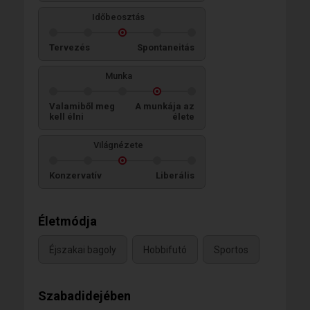
Időbeosztás
Tervezés
Spontaneitás
Munka
Valamiből meg
A munkája az
kell élni
élete
Világnézete
Konzervatív
Liberális
Életmódja
Éjszakai bagoly
Hobbifutó
Sportos
Szabadidejében