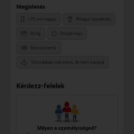
Megjelenés
175 cm magas
Átlagos testalkatú
95 kg
Őszülő hajú
Barna szemű
Tetoválásai: neki nincs, de nem zavarja
Kérdezz-felelek
Milyen a személyiséged?