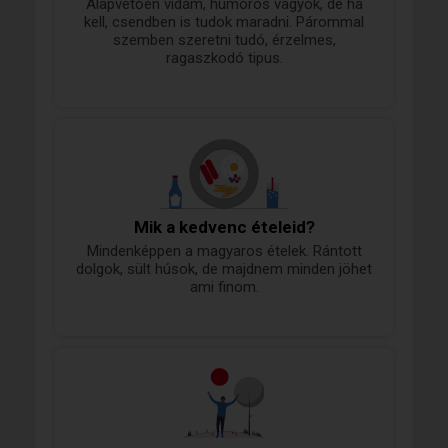
Alapvetően vidám, humoros vagyok, de ha
kell, csendben is tudok maradni. Párommal
szemben szeretni tudó, érzelmes,
ragaszkodó tipus.
Mik a kedvenc ételeid?
Mindenképpen a magyaros ételek. Rántott
dolgok, sült húsok, de majdnem minden jöhet
ami finom.