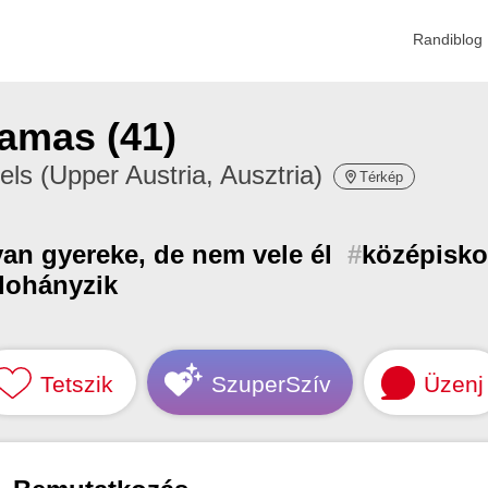
Randiblog
amas (41)
ls (Upper Austria, Ausztria)
Térkép
van gyereke, de nem vele él
#
középiskolá
dohányzik
Tetszik
SzuperSzív
Üzenj