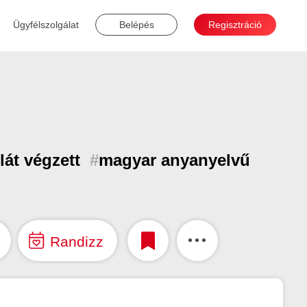
Ügyfélszolgálat
Belépés
Regisztráció
t végzett
#
magyar anyanyelvű
Randizz