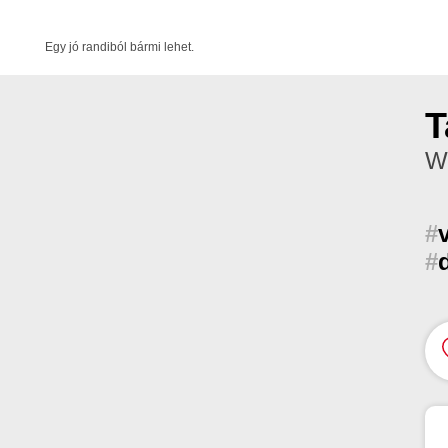
Egy jó randiból bármi lehet.
T
We
#
#