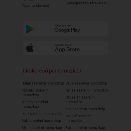
Zalaegerszegi társkereső
Pécsi társkereső
Társkereső párhoroszkóp
Halak szerelmi horoszkóp
Szűz szerelmi horoszkóp
Vízöntő szerelmi
Nyilas szerelmi horoszkóp
horoszkóp
Oroszlán szerelmi
Mérleg szerelmi
horoszkóp
horoszkóp
Kos szerelmi horoszkóp
Ikrek szerelmi horoszkóp
Skorpió szerelmi
Bak szerelmi horoszkóp
horoszkóp
Bika szerelmi horoszkóp
Rák szerelmi horoszkóp