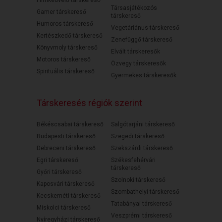
Filmkedvelő társkereső
Társasjátékozós
Gamer társkereső
társkereső
Humoros társkereső
Vegetáriánus társkereső
Kertészkedő társkereső
Zenefüggő társkereső
Könyvmoly társkereső
Elvált társkeresők
Motoros társkereső
Özvegy társkeresők
Spirituális társkereső
Gyermekes társkeresők
Társkeresés régiók szerint
Békéscsabai társkereső
Salgótarjáni társkereső
Budapesti társkereső
Szegedi társkereső
Debreceni társkereső
Szekszárdi társkereső
Egri társkereső
Székesfehérvári
társkereső
Győri társkereső
Szolnoki társkereső
Kaposvári társkereső
Szombathelyi társkereső
Kecskeméti társkereső
Tatabányai társkereső
Miskolci társkereső
Veszprémi társkereső
Nyíregyházi társkereső