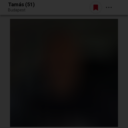
Tamás (51)
Belépés
Budapest
Egy jó randiból bármi lehet.