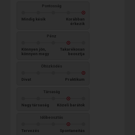
Pontosság
Mindig késik
Korábban
érkezik
Pénz
Könnyen jön,
Takarékosan
könnyen megy
beosztja
Öltözködés
Divat
Praktikum
Társaság
Nagy társaság
Közeli barátok
Időbeosztás
Tervezés
Spontaneitás