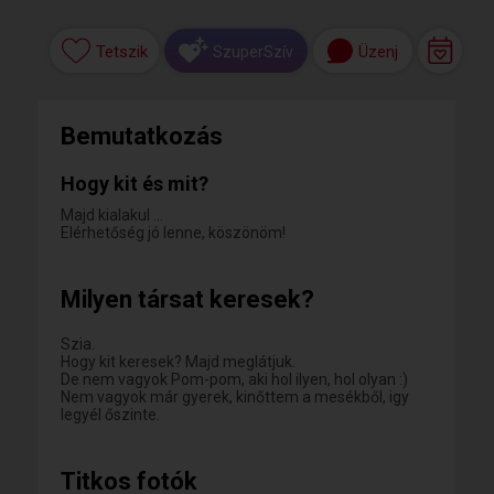
Tetszik
Üzenj
SzuperSzív
Bemutatkozás
Hogy kit és mit?
Majd kialakul …
Elérhetőség jó lenne, köszönöm!
Milyen társat keresek?
Szia.
Hogy kit keresek? Majd meglátjuk.
De nem vagyok Pom-pom, aki hol ilyen, hol olyan :)
Nem vagyok már gyerek, kinőttem a mesékből, igy
legyél őszinte.
Titkos fotók