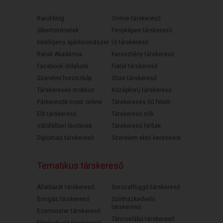
Randiblog
Online társkereső
Sikertörténetek
Fényképes társkereső
Intelligens ajánlórendszer
Új társkereső
Randi Akadémia
Keresztény társkereső
Facebook oldalunk
Fiatal társkereső
Szerelmi horoszkóp
30as társkereső
Társkeresés mobilon
Középkorú társkereső
Párkeresők most online
Társkeresés 50 felett
Elit társkereső
Társkereső nők
Válófélben lévőknek
Társkereső férfiak
Diplomás társkereső
Szerelem első keresésre
Tematikus társkereső
Állatbarát társkereső
Sorozatfüggő társkereső
Bringás társkereső
Színházkedvelő
társkereső
Ezermester társkereső
Táncoslábú társkereső