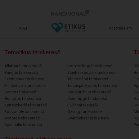
ÁSZF
Adatvédelem
Tematikus társkereső
Tá
Állatbarát társkereső
Sorozatfüggő társkereső
Bé
Bringás társkereső
Színházkedvelő társkereső
Bu
Ezermester társkereső
Táncoslábú társkereső
De
Filmkedvelő társkereső
Társasjátékozós társkereső
Egr
Gamer társkereső
Vegetáriánus társkereső
Gy
Humoros társkereső
Zenefüggő társkereső
Ka
Kertészkedő társkereső
Elvált társkeresők
Ke
Könyvmoly társkereső
Özvegy társkeresők
Mi
Motoros társkereső
Gyermekes társkeresők
Ny
Spirituális társkereső
Pé