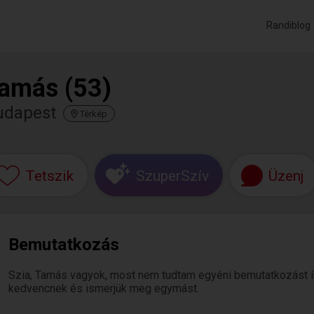
Randiblog
amás (53)
udapest
Térkép
Tetszik
SzuperSzív
Üzenj
Bemutatkozás
Szia, Tamás vagyok, most nem tudtam egyéni bemutatkozást írni.
kedvencnek és ismerjük meg egymást.