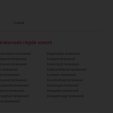
Cookiek
rskeresés régiók szerint
késcsabai társkereső
Salgótarjáni társkereső
dapesti társkereső
Szegedi társkereső
breceni társkereső
Szekszárdi társkereső
i társkereső
Székesfehérvári társkereső
őri társkereső
Szolnoki társkereső
posvári társkereső
Szombathelyi társkereső
cskeméti társkereső
Tatabányai társkereső
skolci társkereső
Veszprémi társkereső
íregyházi társkereső
Zalaegerszegi társkereső
csi társkereső