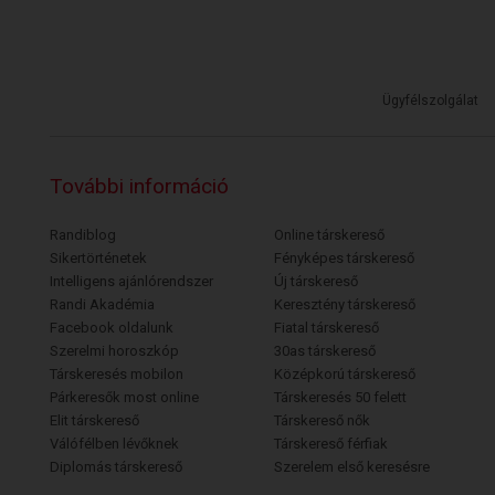
Ügyfélszolgálat
További információ
Randiblog
Online társkereső
Sikertörténetek
Fényképes társkereső
Intelligens ajánlórendszer
Új társkereső
Randi Akadémia
Keresztény társkereső
Facebook oldalunk
Fiatal társkereső
Szerelmi horoszkóp
30as társkereső
Társkeresés mobilon
Középkorú társkereső
Párkeresők most online
Társkeresés 50 felett
Elit társkereső
Társkereső nők
Válófélben lévőknek
Társkereső férfiak
Diplomás társkereső
Szerelem első keresésre