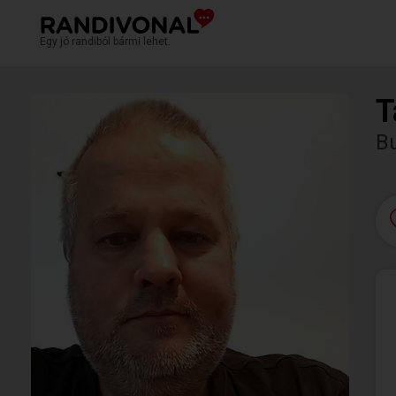
Egy jó randiból bármi lehet.
T
B