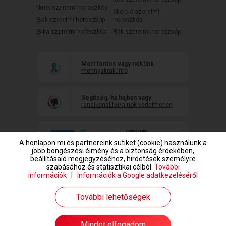
Ikrek szerelmi horoszkóp
Skorpió szerelmi
Bak szerelmi horoszkóp
horoszkóp
Bika szerelmi horoszkóp
Rák szerelmi horoszkóp
Mert fontos vagy nekünk
mehnyakrak.info
Segítség, ha bajban vagy
randivonal.hu/a-nok-vedelmeben
A honlapon mi és partnereink sütiket (cookie) használunk a
jobb böngészési élmény és a biztonság érdekében,
beállításaid megjegyzéséhez, hirdetések személyre
szabásához és statisztikai célból.
További
információk
|
Információk a Google adatkezeléséről
www.randivonal.hu © Copyright 1999-2026 Dating Central Europe Zrt.
További lehetőségek
Mindet elfogadom