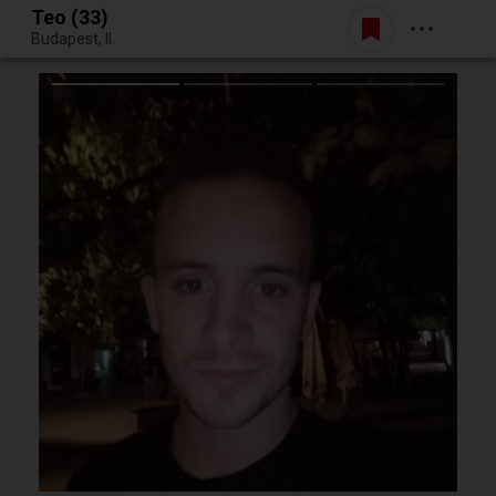
Teo (33)
Belépés
Budapest, II.
Egy jó randiból bármi lehet.