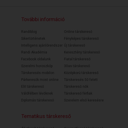
További információ
Randiblog
Online társkereső
Sikertörténetek
Fényképes társkereső
Intelligens ajánlórendszer
Új társkereső
Randi Akadémia
Keresztény társkereső
Facebook oldalunk
Fiatal társkereső
Szerelmi horoszkóp
30as társkereső
Társkeresés mobilon
Középkorú társkereső
Párkeresők most online
Társkeresés 50 felett
Elit társkereső
Társkereső nők
Válófélben lévőknek
Társkereső férfiak
Diplomás társkereső
Szerelem első keresésre
Tematikus társkereső