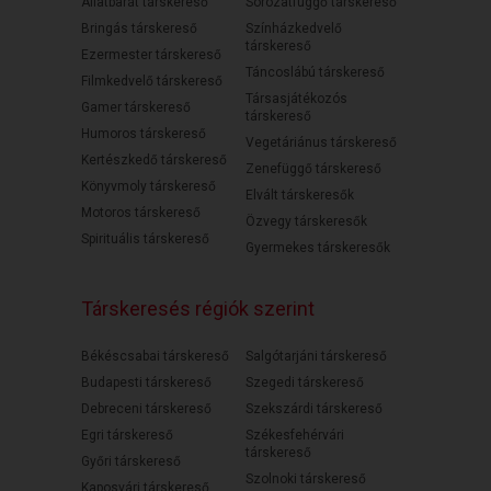
Állatbarát társkereső
Sorozatfüggő társkereső
Bringás társkereső
Színházkedvelő
társkereső
Ezermester társkereső
Táncoslábú társkereső
Filmkedvelő társkereső
Társasjátékozós
Gamer társkereső
társkereső
Humoros társkereső
Vegetáriánus társkereső
Kertészkedő társkereső
Zenefüggő társkereső
Könyvmoly társkereső
Elvált társkeresők
Motoros társkereső
Özvegy társkeresők
Spirituális társkereső
Gyermekes társkeresők
Társkeresés régiók szerint
Békéscsabai társkereső
Salgótarjáni társkereső
Budapesti társkereső
Szegedi társkereső
Debreceni társkereső
Szekszárdi társkereső
Egri társkereső
Székesfehérvári
társkereső
Győri társkereső
Szolnoki társkereső
Kaposvári társkereső