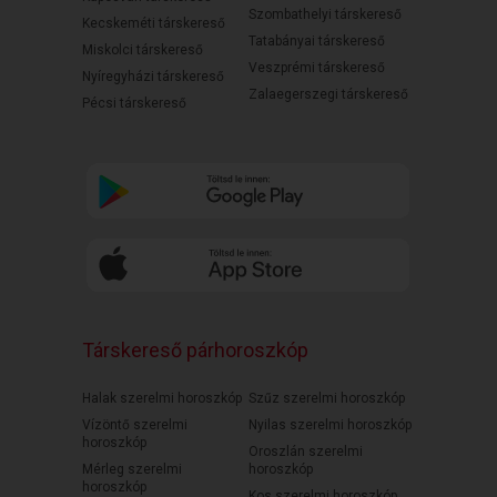
Szombathelyi társkereső
Kecskeméti társkereső
Tatabányai társkereső
Miskolci társkereső
Veszprémi társkereső
Nyíregyházi társkereső
Zalaegerszegi társkereső
Pécsi társkereső
Társkereső párhoroszkóp
Halak szerelmi horoszkóp
Szűz szerelmi horoszkóp
Vízöntő szerelmi
Nyilas szerelmi horoszkóp
horoszkóp
Oroszlán szerelmi
Mérleg szerelmi
horoszkóp
horoszkóp
Kos szerelmi horoszkóp