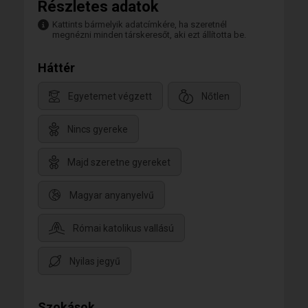
Részletes adatok
Kattints bármelyik adatcímkére, ha szeretnél
megnézni minden társkeresőt, aki ezt állította be.
Háttér
Egyetemet végzett
Nőtlen
Nincs gyereke
Majd szeretne gyereket
Magyar anyanyelvű
Római katolikus vallású
Nyilas jegyű
Szokások