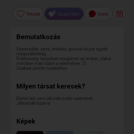
Tetszik
Üzenj
SzuperSzív
Bemutatkozás
Szenvedély: zene, éneklés, sportok és pár egyéb
megszállottság.
Érdekesség: ha jobban megismer az ember, utána
merőben más rólam a véleménye. 🙂
Szabad, pozitív, tudáséhes.
Milyen társat keresek?
Élettel teli, nem ciki neki örülni valaminek.
Játszmák kizárva
Képek