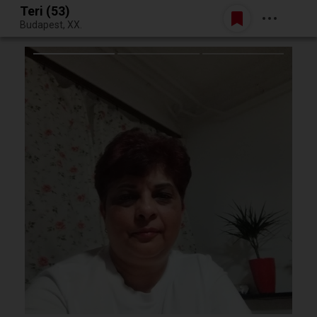
Teri (53)
Belépés
Budapest, XX.
Egy jó randiból bármi lehet.