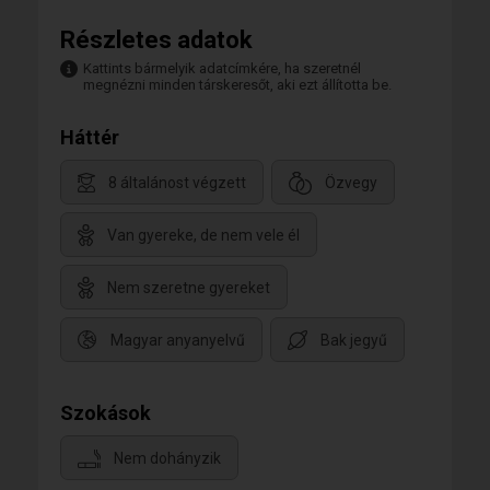
Részletes adatok
Kattints bármelyik adatcímkére, ha szeretnél
megnézni minden társkeresőt, aki ezt állította be.
Háttér
8 általánost végzett
Özvegy
Van gyereke, de nem vele él
Nem szeretne gyereket
Magyar anyanyelvű
Bak jegyű
Szokások
Nem dohányzik