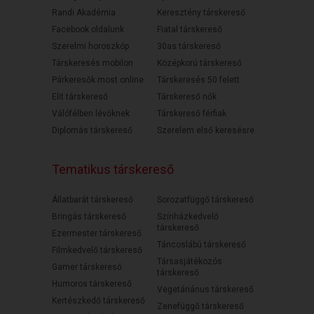
Randi Akadémia
Keresztény társkereső
Facebook oldalunk
Fiatal társkereső
Szerelmi horoszkóp
30as társkereső
Társkeresés mobilon
Középkorú társkereső
Párkeresők most online
Társkeresés 50 felett
Elit társkereső
Társkereső nők
Válófélben lévőknek
Társkereső férfiak
Diplomás társkereső
Szerelem első keresésre
Tematikus társkereső
Állatbarát társkereső
Sorozatfüggő társkereső
Bringás társkereső
Színházkedvelő
társkereső
Ezermester társkereső
Táncoslábú társkereső
Filmkedvelő társkereső
Társasjátékozós
Gamer társkereső
társkereső
Humoros társkereső
Vegetáriánus társkereső
Kertészkedő társkereső
Zenefüggő társkereső