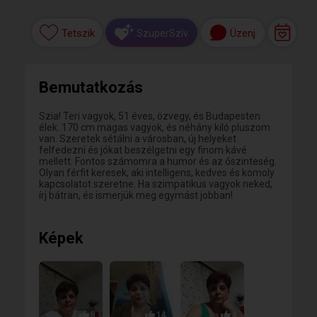
Tetszik
Üzenj
SzuperSzív
Bemutatkozás
Szia! Teri vagyok, 51 éves, özvegy, és Budapesten
élek. 170 cm magas vagyok, és néhány kiló pluszom
van. Szeretek sétálni a városban, új helyeket
felfedezni és jókat beszélgetni egy finom kávé
mellett. Fontos számomra a humor és az őszinteség.
Olyan férfit keresek, aki intelligens, kedves és komoly
kapcsolatot szeretne. Ha szimpatikus vagyok neked,
írj bátran, és ismerjük meg egymást jobban!
Képek
8
14
4