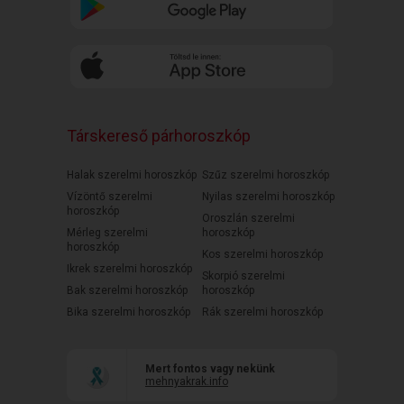
Társkereső párhoroszkóp
Halak szerelmi horoszkóp
Szűz szerelmi horoszkóp
Vízöntő szerelmi
Nyilas szerelmi horoszkóp
horoszkóp
Oroszlán szerelmi
Mérleg szerelmi
horoszkóp
horoszkóp
Kos szerelmi horoszkóp
Ikrek szerelmi horoszkóp
Skorpió szerelmi
Bak szerelmi horoszkóp
horoszkóp
Bika szerelmi horoszkóp
Rák szerelmi horoszkóp
Mert fontos vagy nekünk
mehnyakrak.info