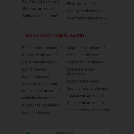
Könyvmoly társkereső
Elvált társkeresők
Motoros társkereső
Özvegy társkeresők
Spirituális társkereső
Gyermekes társkeresők
Társkeresés régiók szerint
Békéscsabai társkereső
Salgótarjáni társkereső
Budapesti társkereső
Szegedi társkereső
Debreceni társkereső
Szekszárdi társkereső
Egri társkereső
Székesfehérvári
társkereső
Győri társkereső
Szolnoki társkereső
Kaposvári társkereső
Szombathelyi társkereső
Kecskeméti társkereső
Tatabányai társkereső
Miskolci társkereső
Veszprémi társkereső
Nyíregyházi társkereső
Zalaegerszegi társkereső
Pécsi társkereső