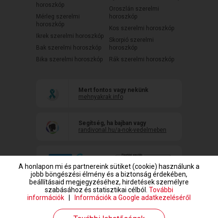
horoszkóp
Oroszlán szerelmi
Mérleg szerelmi
horoszkóp
horoszkóp
Kos szerelmi horoszkóp
Ikrek szerelmi horoszkóp
Skorpió szerelmi
Bak szerelmi horoszkóp
horoszkóp
Bika szerelmi horoszkóp
Rák szerelmi horoszkóp
Mert fontos vagy nekünk
mehnyakrak.info
Segítség, ha bajban vagy
randivonal.hu/a-nok-vedelmeben
A honlapon mi és partnereink sütiket (cookie) használunk a
jobb böngészési élmény és a biztonság érdekében,
beállításaid megjegyzéséhez, hirdetések személyre
szabásához és statisztikai célból.
További
információk
|
Információk a Google adatkezeléséről
www.randivonal.hu © Copyright 1999-2026 Dating Central Europe Zrt.