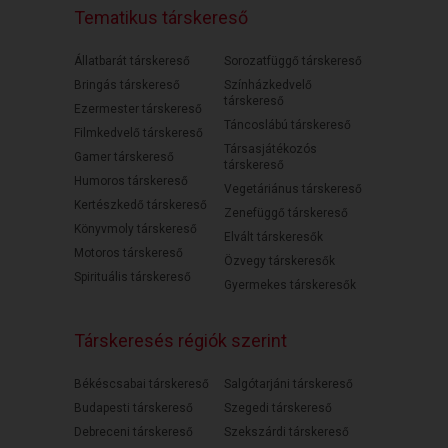
Tematikus társkereső
Állatbarát társkereső
Sorozatfüggő társkereső
Bringás társkereső
Színházkedvelő
társkereső
Ezermester társkereső
Táncoslábú társkereső
Filmkedvelő társkereső
Társasjátékozós
Gamer társkereső
társkereső
Humoros társkereső
Vegetáriánus társkereső
Kertészkedő társkereső
Zenefüggő társkereső
Könyvmoly társkereső
Elvált társkeresők
Motoros társkereső
Özvegy társkeresők
Spirituális társkereső
Gyermekes társkeresők
Társkeresés régiók szerint
Békéscsabai társkereső
Salgótarjáni társkereső
Budapesti társkereső
Szegedi társkereső
Debreceni társkereső
Szekszárdi társkereső