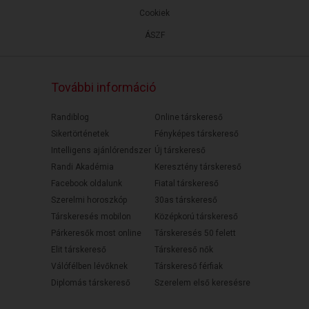
Cookiek
ÁSZF
További információ
Randiblog
Online társkereső
Sikertörténetek
Fényképes társkereső
Intelligens ajánlórendszer
Új társkereső
Randi Akadémia
Keresztény társkereső
Facebook oldalunk
Fiatal társkereső
Szerelmi horoszkóp
30as társkereső
Társkeresés mobilon
Középkorú társkereső
Párkeresők most online
Társkeresés 50 felett
Elit társkereső
Társkereső nők
Válófélben lévőknek
Társkereső férfiak
Diplomás társkereső
Szerelem első keresésre