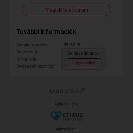
Megtalálom a párom
További információk
Randiazonosító:
4996805
Regisztrált:
Belépve láthatod
Online volt:
Regisztrálok
Olvasatlan üzenetei:
Ügyfélszolgálat
Adatvédelem