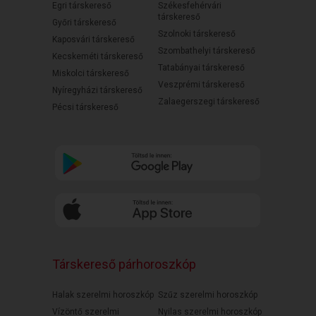
Egri társkereső
Székesfehérvári
társkereső
Győri társkereső
Szolnoki társkereső
Kaposvári társkereső
Szombathelyi társkereső
Kecskeméti társkereső
Tatabányai társkereső
Miskolci társkereső
Veszprémi társkereső
Nyíregyházi társkereső
Zalaegerszegi társkereső
Pécsi társkereső
Társkereső párhoroszkóp
Halak szerelmi horoszkóp
Szűz szerelmi horoszkóp
Vízöntő szerelmi
Nyilas szerelmi horoszkóp