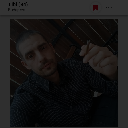
Tibi (34)
Belépés
Budapest
Egy jó randiból bármi lehet.