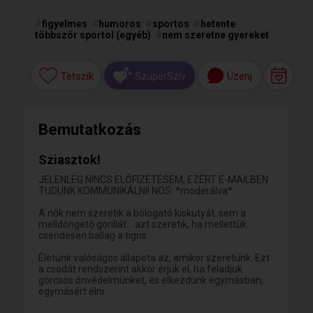
#
figyelmes
#
humoros
#
sportos
#
hetente
többször sportol (egyéb)
#
nem szeretne gyereket
Tetszik
Üzenj
SzuperSzív
Bemutatkozás
Sziasztok!
JELENLEG NINCS ELŐFÍZETÉSEM, EZÉRT E-MAILBEN
TUDUNK KOMMUNIKÁLNI! NOS: *moderálva*
A nők nem szeretik a bólogató kiskutyát..sem a
melldöngető gorillát....azt szeretik, ha mellettük
csendesen ballag a tigris.
Életünk valóságos állapota az, amikor szeretünk. Ezt
a csodát rendszerint akkor érjük el, ha feladjuk
görcsös önvédelmünket, és elkezdünk egymásban,
egymásért élni.