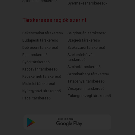
Spirituális társkereső
Gyermekes társkeresők
Társkeresés régiók szerint
Békéscsabai társkereső
Salgótarjáni társkereső
Budapesti társkereső
Szegedi társkereső
Debreceni társkereső
Szekszárdi társkereső
Egri társkereső
Székesfehérvári
társkereső
Győri társkereső
Szolnoki társkereső
Kaposvári társkereső
Szombathelyi társkereső
Kecskeméti társkereső
Tatabányai társkereső
Miskolci társkereső
Veszprémi társkereső
Nyíregyházi társkereső
Zalaegerszegi társkereső
Pécsi társkereső