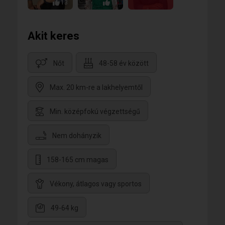
találtam ki de hiszem, hogy így van.
13
11
- Van akinek jobb nélkülem, és van akinek jobb
általam, de van olyan is akinek nincs jobb nálam, nos
pont őt keresem.
Akit keres
Nőt
48-58 év között
Max. 20 km-re a lakhelyemtől
Min. középfokú végzettségű
Nem dohányzik
158-165 cm magas
Vékony, átlagos vagy sportos
49-64 kg