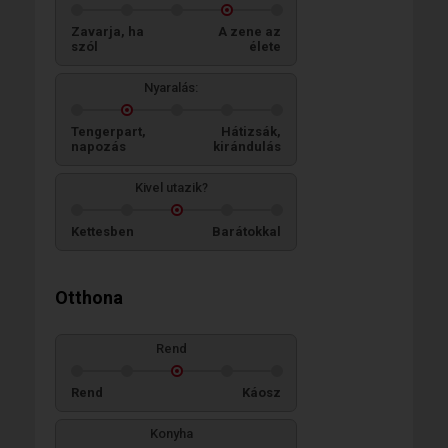
Zavarja, ha
A zene az
szól
élete
Nyaralás:
Tengerpart,
Hátizsák,
napozás
kirándulás
Kivel utazik?
Kettesben
Barátokkal
Otthona
Rend
Rend
Káosz
Konyha