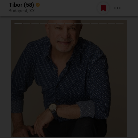
Tibor (58)
Belépés
Budapest, XX.
Egy jó randiból bármi lehet.