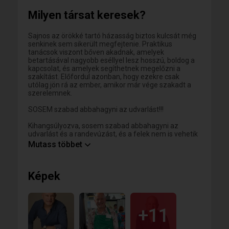
Milyen társat keresek?
Sajnos az örökké tartó házasság biztos kulcsát még
senkinek sem sikerült megfejtenie. Praktikus
tanácsok viszont bőven akadnak, amelyek
betartásával nagyobb eséllyel lesz hosszú, boldog a
kapcsolat, és amelyek segíthetnek megelőzni a
szakítást. Előfordul azonban, hogy ezekre csak
utólag jön rá az ember, amikor már vége szakadt a
szerelemnek.
SOSEM szabad abbahagyni az udvarlást!!!
Kihangsúlyozva, sosem szabad abbahagyni az
udvarlást és a randevúzást, és a felek nem is vehetik
természetesnek azt, hogy a másik ott van velük.
Mutass többet
Amikor ugyanis igent mondtak egymásnak, és
beleegyeztek, hogy egymás társa illetve felesége,
férje lesznek. Nemcsak azt fogadták meg, hogy
Képek
odaadják a másiknak a szívüket, hanem azt is, hogy
megóvják azt. A szerelemben tilos ellustulni.Vágyom
barátságra, kölcsönös vonzalomra, érzéki és
intellektuális kötődésre valamint szoros szövetségen
alapuló kapcsolatra.
+11
" Egy nőt a teste teszi szexivé, a a mosolya széppé,
de csak a lelke tudja gyönyörűvé tenni" ezt nem én