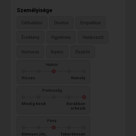
Személyisége
Céltudatos
Divatos
Empatikus
Érzékeny
Figyelmes
Határozott
Humoros
Ínyenc
Őszinte
Humor
Vicces
Komoly
Pontosság
Mindig késik
Korábban
érkezik
Pénz
Könnyen jön,
Takarékosan