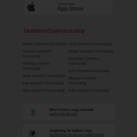
Társkereső párhoroszkóp
Halak szerelmi horoszkóp
Szűz szerelmi horoszkóp
Vízöntő szerelmi
Nyilas szerelmi horoszkóp
horoszkóp
Oroszlán szerelmi
Mérleg szerelmi
horoszkóp
horoszkóp
Kos szerelmi horoszkóp
Ikrek szerelmi horoszkóp
Skorpió szerelmi
Bak szerelmi horoszkóp
horoszkóp
Bika szerelmi horoszkóp
Rák szerelmi horoszkóp
Mert fontos vagy nekünk
mehnyakrak.info
Segítség, ha bajban vagy
randivonal.hu/a-nok-vedelmeben