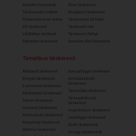
Szerelmi horoszkóp
30as társkereső
Társkeresés mobilon
Középkorú társkereső
Párkeresők most online
Társkeresés 50 felett
Elit társkereső
Társkereső nők
Válófélben lévőknek
Társkereső férfiak
Diplomás társkereső
Szerelem első keresésre
Tematikus társkereső
Állatbarát társkereső
Sorozatfüggő társkereső
Bringás társkereső
Színházkedvelő
társkereső
Ezermester társkereső
Táncoslábú társkereső
Filmkedvelő társkereső
Társasjátékozós
Gamer társkereső
társkereső
Humoros társkereső
Vegetáriánus társkereső
Kertészkedő társkereső
Zenefüggő társkereső
Könyvmoly társkereső
Elvált társkeresők
Motoros társkereső
Özvegy társkeresők