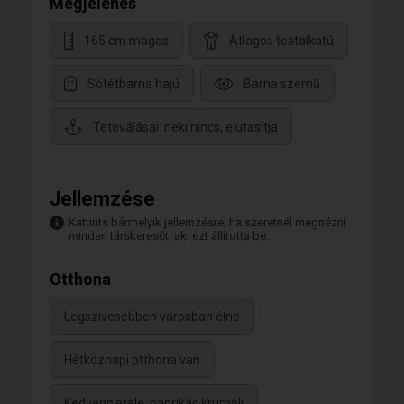
Megjelenés
165 cm magas
Átlagos testalkatú
Sötétbarna hajú
Barna szemű
Tetoválásai: neki nincs, elutasítja
Jellemzése
Kattints bármelyik jellemzésre, ha szeretnél megnézni
minden társkeresőt, aki ezt állította be.
Otthona
Legszívesebben városban élne
Hétköznapi otthona van
Kedvenc étele: paprikás krumpli