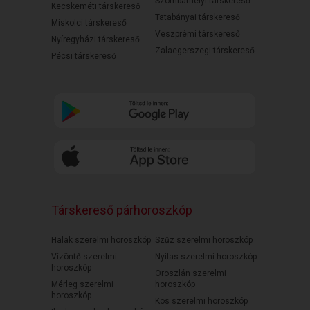
Szombathelyi társkereső
Kecskeméti társkereső
Tatabányai társkereső
Miskolci társkereső
Veszprémi társkereső
Nyíregyházi társkereső
Zalaegerszegi társkereső
Pécsi társkereső
Társkereső párhoroszkóp
Halak szerelmi horoszkóp
Szűz szerelmi horoszkóp
Vízöntő szerelmi
Nyilas szerelmi horoszkóp
horoszkóp
Oroszlán szerelmi
Mérleg szerelmi
horoszkóp
horoszkóp
Kos szerelmi horoszkóp