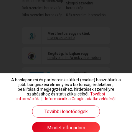
Ikrek szerelmi horoszkóp
Skorpió szerelmi
Bak szerelmi horoszkóp
horoszkóp
Bika szerelmi horoszkóp
Rák szerelmi horoszkóp
Mert fontos vagy nekünk
mehnyakrak.info
Segítség, ha bajban vagy
randivonal.hu/a-nok-vedelmeben
A honlapon mi és partnereink sütiket (cookie) használunk a
jobb böngészési élmény és a biztonság érdekében,
beállításaid megjegyzéséhez, hirdetések személyre
szabásához és statisztikai célból.
További
információk
|
Információk a Google adatkezeléséről
www.randivonal.hu © Copyright 1999-2026 Dating Central Europe Zrt.
További lehetőségek
Mindet elfogadom