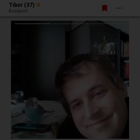
Tibor (37)
Belépés
Budapest
Egy jó randiból bármi lehet.