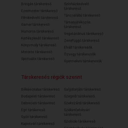
Bringás társkereső
Színházkedvelő
társkereső
Ezermester társkereső
Táncoslábú társkereső
Filmkedvelő társkereső
Társasjátékozós
Gamer társkereső
társkereső
Humoros társkereső
Vegetáriánus társkereső
Kertészkedő társkereső
Zenefüggő társkereső
Könyvmoly társkereső
Elvált társkeresők
Motoros társkereső
Özvegy társkeresők
Spirituális társkereső
Gyermekes társkeresők
Társkeresés régiók szerint
Békéscsabai társkereső
Salgótarjáni társkereső
Budapesti társkereső
Szegedi társkereső
Debreceni társkereső
Szekszárdi társkereső
Egri társkereső
Székesfehérvári
társkereső
Győri társkereső
Szolnoki társkereső
Kaposvári társkereső