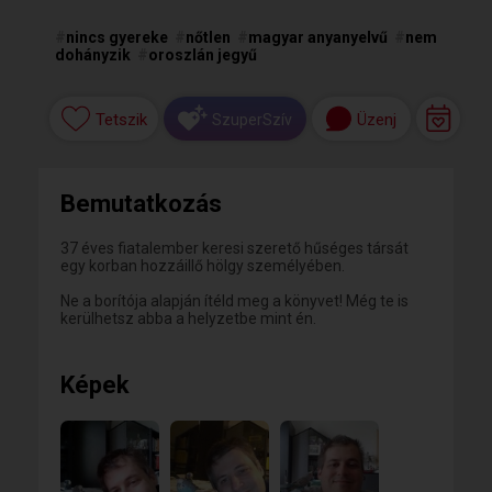
#
nincs gyereke
#
nőtlen
#
magyar anyanyelvű
#
nem
dohányzik
#
oroszlán jegyű
Tetszik
Üzenj
SzuperSzív
Bemutatkozás
37 éves fiatalember keresi szerető hűséges társát
egy korban hozzáillő hölgy személyében.
Ne a borítója alapján ítéld meg a könyvet! Még te is
kerülhetsz abba a helyzetbe mint én.
Képek