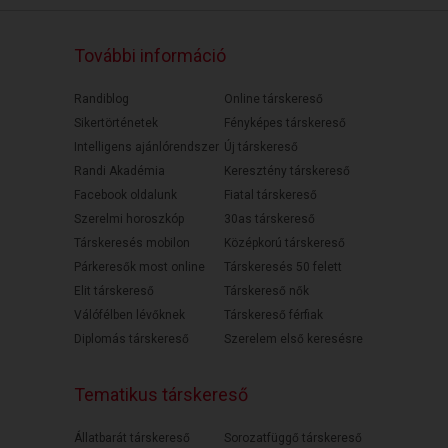
További információ
Randiblog
Online társkereső
Sikertörténetek
Fényképes társkereső
Intelligens ajánlórendszer
Új társkereső
Randi Akadémia
Keresztény társkereső
Facebook oldalunk
Fiatal társkereső
Szerelmi horoszkóp
30as társkereső
Társkeresés mobilon
Középkorú társkereső
Párkeresők most online
Társkeresés 50 felett
Elit társkereső
Társkereső nők
Válófélben lévőknek
Társkereső férfiak
Diplomás társkereső
Szerelem első keresésre
Tematikus társkereső
Állatbarát társkereső
Sorozatfüggő társkereső