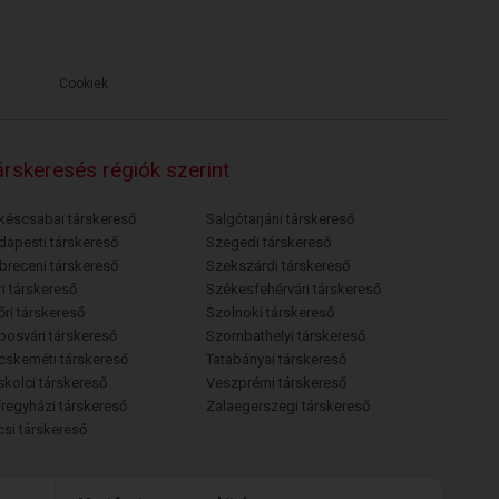
Cookiek
rskeresés régiók szerint
késcsabai társkereső
Salgótarjáni társkereső
dapesti társkereső
Szegedi társkereső
breceni társkereső
Szekszárdi társkereső
i társkereső
Székesfehérvári társkereső
őri társkereső
Szolnoki társkereső
posvári társkereső
Szombathelyi társkereső
cskeméti társkereső
Tatabányai társkereső
skolci társkereső
Veszprémi társkereső
íregyházi társkereső
Zalaegerszegi társkereső
csi társkereső