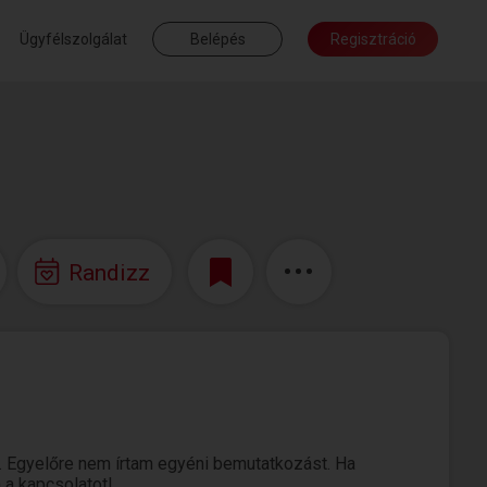
Ügyfélszolgálat
Belépés
Regisztráció
Randizz
. Egyelőre nem írtam egyéni bemutatkozást. Ha
 a kapcsolatot!