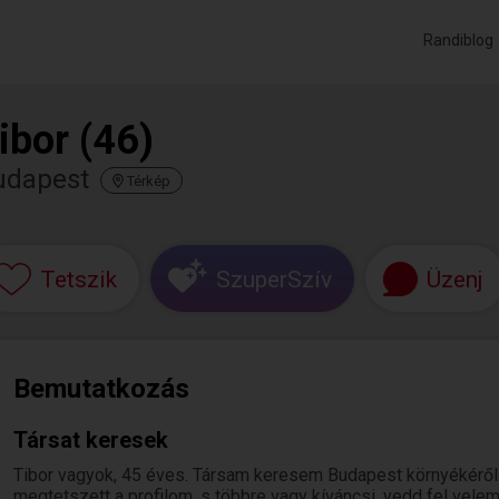
Randiblog
ibor (46)
udapest
Térkép
Tetszik
SzuperSzív
Üzenj
Bemutatkozás
Társat keresek
Tibor vagyok, 45 éves. Társam keresem Budapest környékéről
megtetszett a profilom, s többre vagy kíváncsi, vedd fel velem