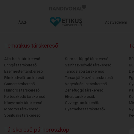
ÁSZF
Adatvédelem
Tematikus társkereső
Tá
Állatbarát társkereső
Sorozatfüggő társkereső
Bé
Bringás társkereső
Színházkedvelő társkereső
Bu
Ezermester társkereső
Táncoslábú társkereső
De
Filmkedvelő társkereső
Társasjátékozós társkereső
Egr
Gamer társkereső
Vegetáriánus társkereső
Gy
Humoros társkereső
Zenefüggő társkereső
Ka
Kertészkedő társkereső
Elvált társkeresők
Ke
Könyvmoly társkereső
Özvegy társkeresők
Mi
Motoros társkereső
Gyermekes társkeresők
Ny
Spirituális társkereső
Pé
Társkereső párhoroszkóp