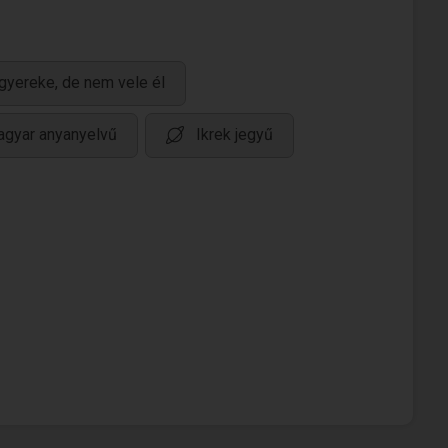
gyereke, de nem vele él
gyar anyanyelvű
Ikrek jegyű