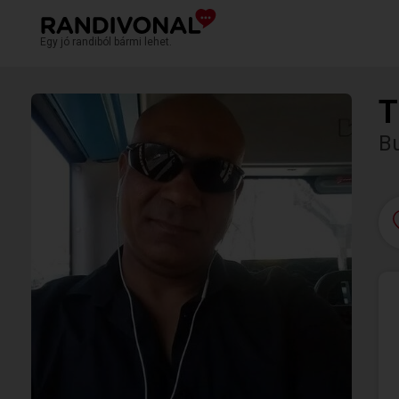
Egy jó randiból bármi lehet.
T
B