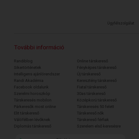
Ügyfélszolgálat
További információ
Randiblog
Online társkereső
Sikertörténetek
Fényképes társkereső
Intelligens ajánlórendszer
Új társkereső
Randi Akadémia
Keresztény társkereső
Facebook oldalunk
Fiatal társkereső
Szerelmi horoszkóp
30as társkereső
Társkeresés mobilon
Középkorú társkereső
Párkeresők most online
Társkeresés 50 felett
Elit társkereső
Társkereső nők
Válófélben lévőknek
Társkereső férfiak
Diplomás társkereső
Szerelem első keresésre