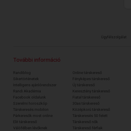
Ügyfélszolgálat
További információ
Randiblog
Online társkereső
Sikertörténetek
Fényképes társkereső
Intelligens ajánlórendszer
Új társkereső
Randi Akadémia
Keresztény társkereső
Facebook oldalunk
Fiatal társkereső
Szerelmi horoszkóp
30as társkereső
Társkeresés mobilon
Középkorú társkereső
Párkeresők most online
Társkeresés 50 felett
Elit társkereső
Társkereső nők
Válófélben lévőknek
Társkereső férfiak