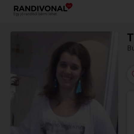
Egy jó randiból bármi lehet.
T
Bu