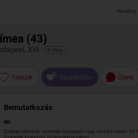
Randiblog
ímea (43)
dapest, XVI.
Térkép
Tetszik
SzuperSzív
Üzenj
Bemutatkozás
én
Szabad időmben szeretek olvasgatni vagy moziba menni. De h
Szeretek kirándulni, vidámparkba menni