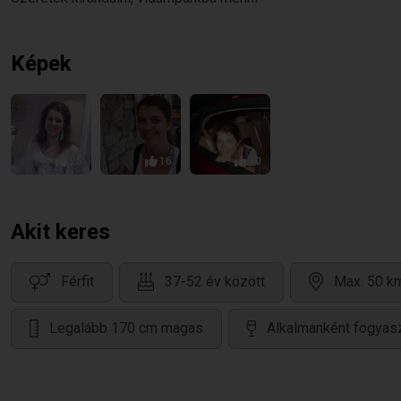
Képek
25
16
10
Akit keres
Férfit
37-52 év között
Max. 50 km
Legalább 170 cm magas
Alkalmanként fogyasz