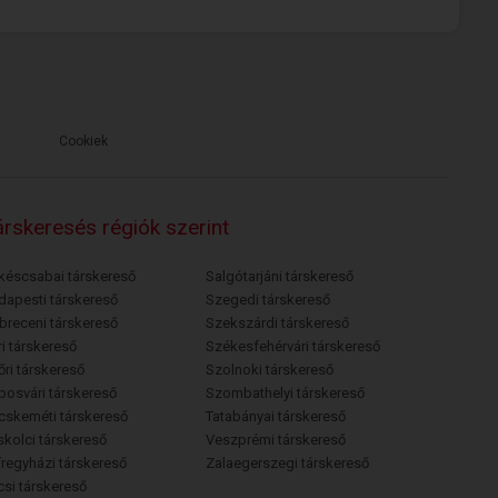
Cookiek
rskeresés régiók szerint
késcsabai társkereső
Salgótarjáni társkereső
dapesti társkereső
Szegedi társkereső
breceni társkereső
Szekszárdi társkereső
i társkereső
Székesfehérvári társkereső
őri társkereső
Szolnoki társkereső
posvári társkereső
Szombathelyi társkereső
cskeméti társkereső
Tatabányai társkereső
skolci társkereső
Veszprémi társkereső
íregyházi társkereső
Zalaegerszegi társkereső
csi társkereső