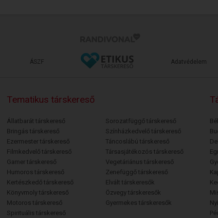
ÁSZF
Adatvédelem
Tematikus társkereső
Tá
Állatbarát társkereső
Sorozatfüggő társkereső
Bé
Bringás társkereső
Színházkedvelő társkereső
Bu
Ezermester társkereső
Táncoslábú társkereső
De
Filmkedvelő társkereső
Társasjátékozós társkereső
Egr
Gamer társkereső
Vegetáriánus társkereső
Gy
Humoros társkereső
Zenefüggő társkereső
Ka
Kertészkedő társkereső
Elvált társkeresők
Ke
Könyvmoly társkereső
Özvegy társkeresők
Mi
Motoros társkereső
Gyermekes társkeresők
Ny
Spirituális társkereső
Pé