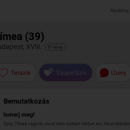
Randiblog
ímea (39)
dapest, XVIII.
Térkép
Tetszik
SzuperSzív
Üzenj
Bemutatkozás
Ismerj meg!
Szia, Tímea vagyok, most nem tudtam többet írni. Ha érdekellek