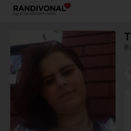
Egy jó randiból bármi lehet.
T
Bu