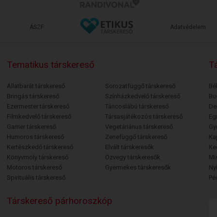
ÁSZF
Adatvédelem
Tematikus társkereső
Tá
Állatbarát társkereső
Sorozatfüggő társkereső
Bé
Bringás társkereső
Színházkedvelő társkereső
Bu
Ezermester társkereső
Táncoslábú társkereső
De
Filmkedvelő társkereső
Társasjátékozós társkereső
Egr
Gamer társkereső
Vegetáriánus társkereső
Gy
Humoros társkereső
Zenefüggő társkereső
Ka
Kertészkedő társkereső
Elvált társkeresők
Ke
Könyvmoly társkereső
Özvegy társkeresők
Mi
Motoros társkereső
Gyermekes társkeresők
Ny
Spirituális társkereső
Pé
Társkereső párhoroszkóp