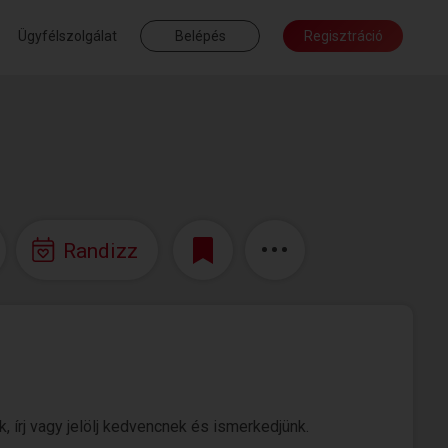
Ügyfélszolgálat
Belépés
Regisztráció
Randizz
, írj vagy jelölj kedvencnek és ismerkedjünk.