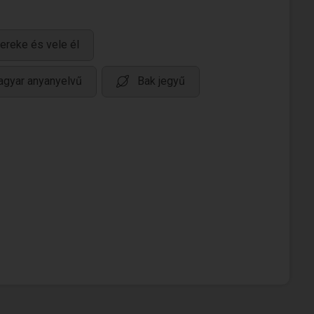
ereke és vele él
gyar anyanyelvű
Bak jegyű