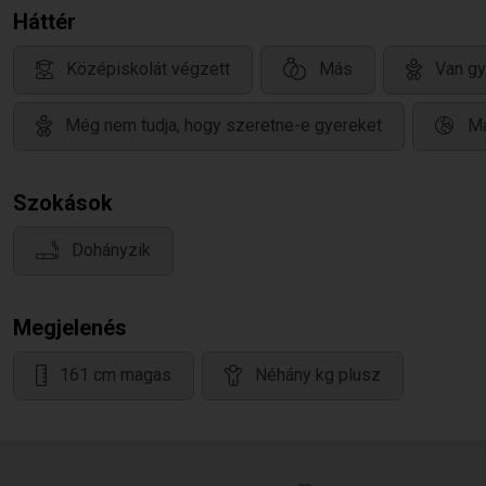
Háttér
Középiskolát végzett
Más
Van gy
Még nem tudja, hogy szeretne-e gyereket
Ma
Szokások
Dohányzik
Megjelenés
161 cm magas
Néhány kg plusz