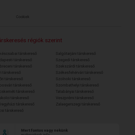
Cookiek
rskeresés régiók szerint
késcsabai társkereső
Salgótarjáni társkereső
dapesti társkereső
Szegedi társkereső
breceni társkereső
Szekszárdi társkereső
i társkereső
Székesfehérvári társkereső
őri társkereső
Szolnoki társkereső
posvári társkereső
Szombathelyi társkereső
cskeméti társkereső
Tatabányai társkereső
skolci társkereső
Veszprémi társkereső
íregyházi társkereső
Zalaegerszegi társkereső
csi társkereső
Mert fontos vagy nekünk
mehnyakrak.info