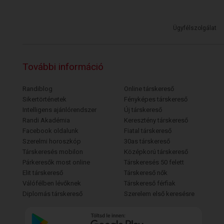
Ügyfélszolgálat
További információ
Randiblog
Online társkereső
Sikertörténetek
Fényképes társkereső
Intelligens ajánlórendszer
Új társkereső
Randi Akadémia
Keresztény társkereső
Facebook oldalunk
Fiatal társkereső
Szerelmi horoszkóp
30as társkereső
Társkeresés mobilon
Középkorú társkereső
Párkeresők most online
Társkeresés 50 felett
Elit társkereső
Társkereső nők
Válófélben lévőknek
Társkereső férfiak
Diplomás társkereső
Szerelem első keresésre