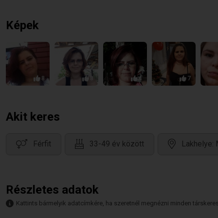
Képek
8
8
4
7
Akit keres
Férfit
33-49 év között
Lakhelye:
Részletes adatok
Kattints bármelyik adatcímkére, ha szeretnél megnézni minden társkeresőt,