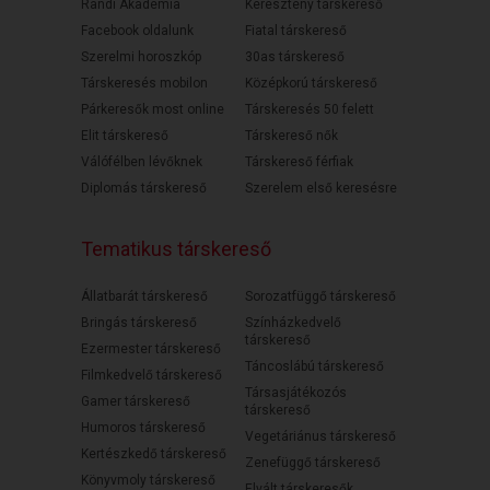
Randi Akadémia
Keresztény társkereső
Facebook oldalunk
Fiatal társkereső
Szerelmi horoszkóp
30as társkereső
Társkeresés mobilon
Középkorú társkereső
Párkeresők most online
Társkeresés 50 felett
Elit társkereső
Társkereső nők
Válófélben lévőknek
Társkereső férfiak
Diplomás társkereső
Szerelem első keresésre
Tematikus társkereső
Állatbarát társkereső
Sorozatfüggő társkereső
Bringás társkereső
Színházkedvelő
társkereső
Ezermester társkereső
Táncoslábú társkereső
Filmkedvelő társkereső
Társasjátékozós
Gamer társkereső
társkereső
Humoros társkereső
Vegetáriánus társkereső
Kertészkedő társkereső
Zenefüggő társkereső
Könyvmoly társkereső
Elvált társkeresők