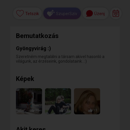
Tetszik
Üzenj
SzuperSzív
Bemutatkozás
Gyöngyvirág :)
Szeretném megtalálni a társam akivel hasonló a
világunk, az érzéseink, gondolataink...:)
Képek
38
19
13
Akit keres