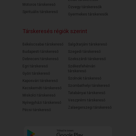
Motoros társkereső
Özvegy társkeresők
Spirituális társkereső
Gyermekes társkeresők
Társkeresés régiók szerint
Békéscsabai társkereső
Salgótarjáni társkereső
Budapesti társkereső
Szegedi társkereső
Debreceni társkereső
Szekszárdi társkereső
Egri társkereső
Székesfehérvári
társkereső
Győri társkereső
Szolnoki társkereső
Kaposvári társkereső
Szombathelyi társkereső
Kecskeméti társkereső
Tatabányai társkereső
Miskolci társkereső
Veszprémi társkereső
Nyíregyházi társkereső
Zalaegerszegi társkereső
Pécsi társkereső