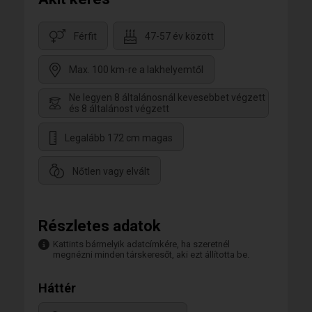
Férfit
47-57 év között
Max. 100 km-re a lakhelyemtől
Ne legyen 8 általánosnál kevesebbet végzett
és 8 általánost végzett
Legalább 172 cm magas
Nőtlen vagy elvált
Részletes adatok
Kattints bármelyik adatcímkére, ha szeretnél
megnézni minden társkeresőt, aki ezt állította be.
Háttér