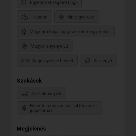
Egyetemet végzett (jog)
Hajadon
Nincs gyereke
Még nem tudja, hogy szeretne-e gyereket
Magyar anyanyelvű
Angol nyelven beszél
Kos jegyű
Szokások
Nem dohányzik
Hetente többször sportol (Úszás és
jóga/torna)
Megjelenés