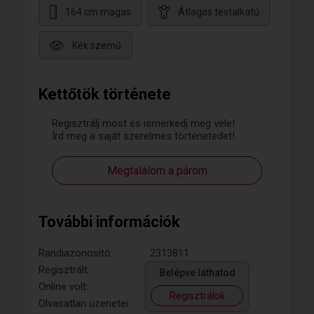
164 cm magas
Átlagos testalkatú
Kék szemű
Kettőtök története
Regisztrálj most és ismerkedj meg vele!
Írd meg a saját szerelmes történetedet!
Megtalálom a párom
További információk
Randiazonosító:
2313811
Regisztrált:
Belépve láthatod
Online volt:
Regisztrálok
Olvasatlan üzenetei: