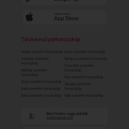
Társkereső párhoroszkóp
Halak szerelmi horoszkóp
Szűz szerelmi horoszkóp
Vízöntő szerelmi
Nyilas szerelmi horoszkóp
horoszkóp
Oroszlán szerelmi
Mérleg szerelmi
horoszkóp
horoszkóp
Kos szerelmi horoszkóp
Ikrek szerelmi horoszkóp
Skorpió szerelmi
Bak szerelmi horoszkóp
horoszkóp
Bika szerelmi horoszkóp
Rák szerelmi horoszkóp
Mert fontos vagy nekünk
mehnyakrak.info