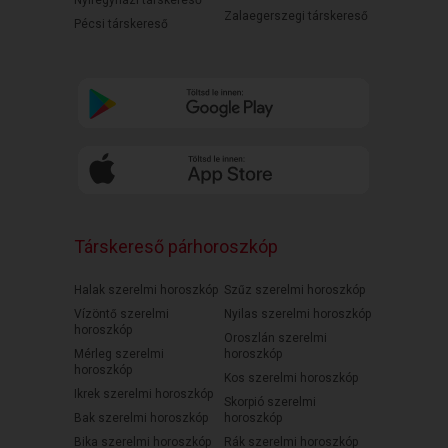
Nyíregyházi társkereső
Zalaegerszegi társkereső
Pécsi társkereső
Társkereső párhoroszkóp
Halak szerelmi horoszkóp
Szűz szerelmi horoszkóp
Vízöntő szerelmi
Nyilas szerelmi horoszkóp
horoszkóp
Oroszlán szerelmi
Mérleg szerelmi
horoszkóp
horoszkóp
Kos szerelmi horoszkóp
Ikrek szerelmi horoszkóp
Skorpió szerelmi
Bak szerelmi horoszkóp
horoszkóp
Bika szerelmi horoszkóp
Rák szerelmi horoszkóp