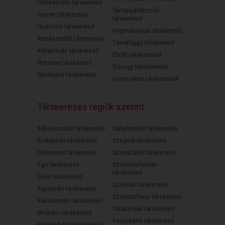
Filmkedvelő társkereső
Társasjátékozós
Gamer társkereső
társkereső
Humoros társkereső
Vegetáriánus társkereső
Kertészkedő társkereső
Zenefüggő társkereső
Könyvmoly társkereső
Elvált társkeresők
Motoros társkereső
Özvegy társkeresők
Spirituális társkereső
Gyermekes társkeresők
Társkeresés régiók szerint
Békéscsabai társkereső
Salgótarjáni társkereső
Budapesti társkereső
Szegedi társkereső
Debreceni társkereső
Szekszárdi társkereső
Egri társkereső
Székesfehérvári
társkereső
Győri társkereső
Szolnoki társkereső
Kaposvári társkereső
Szombathelyi társkereső
Kecskeméti társkereső
Tatabányai társkereső
Miskolci társkereső
Veszprémi társkereső