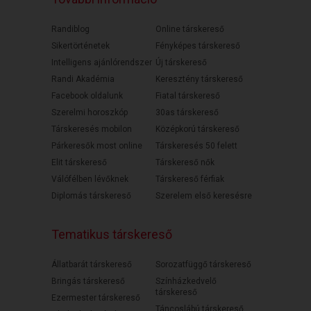
Randiblog
Online társkereső
Sikertörténetek
Fényképes társkereső
Intelligens ajánlórendszer
Új társkereső
Randi Akadémia
Keresztény társkereső
Facebook oldalunk
Fiatal társkereső
Szerelmi horoszkóp
30as társkereső
Társkeresés mobilon
Középkorú társkereső
Párkeresők most online
Társkeresés 50 felett
Elit társkereső
Társkereső nők
Válófélben lévőknek
Társkereső férfiak
Diplomás társkereső
Szerelem első keresésre
Tematikus társkereső
Állatbarát társkereső
Sorozatfüggő társkereső
Bringás társkereső
Színházkedvelő
társkereső
Ezermester társkereső
Táncoslábú társkereső