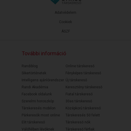
Adatvédelem
Cookiek
ÁSZF
További információ
Randiblog
Online társkereső
Sikertörténetek
Fényképes társkereső
Intelligens ajánlórendszer
Új társkereső
Randi Akadémia
Keresztény társkereső
Facebook oldalunk
Fiatal társkereső
Szerelmi horoszkóp
30as társkereső
Társkeresés mobilon
Középkorú társkereső
Párkeresők most online
Társkeresés 50 felett
Elit társkereső
Társkereső nők
Válófélben lévőknek
Társkereső férfiak