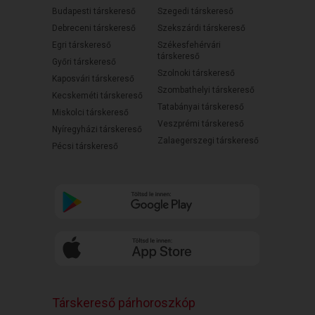
Budapesti társkereső
Szegedi társkereső
Debreceni társkereső
Szekszárdi társkereső
Egri társkereső
Székesfehérvári
társkereső
Győri társkereső
Szolnoki társkereső
Kaposvári társkereső
Szombathelyi társkereső
Kecskeméti társkereső
Tatabányai társkereső
Miskolci társkereső
Veszprémi társkereső
Nyíregyházi társkereső
Zalaegerszegi társkereső
Pécsi társkereső
Társkereső párhoroszkóp