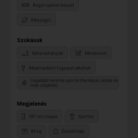
Angol nyelven beszél
Bika jegyű
Szokások
Néha dohányzik
Mindenevő
Alkalmanként fogyaszt alkoholt
Legalább hetente sportol (Kerékpár, úszás és
más ütőjáték)
Megjelenés
181 cm magas
Sportos
85 kg
Őszülő hajú