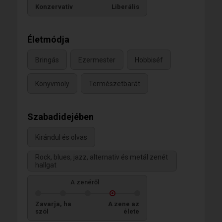
Konzervatív
Liberális
Életmódja
Bringás
Ezermester
Hobbiséf
Könyvmoly
Természetbarát
Szabadidejében
Kirándul és olvas
Rock, blues, jazz, alternativ és metál zenét
hallgat
A zenéről
Zavarja, ha
A zene az
szól
élete