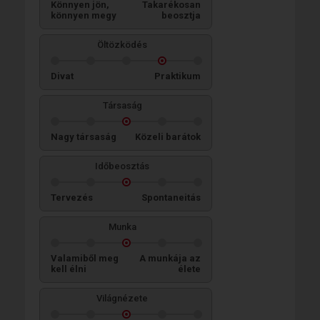
Könnyen jön,
Takarékosan
könnyen megy
beosztja
Öltözködés
Divat
Praktikum
Társaság
Nagy társaság
Közeli barátok
Időbeosztás
Tervezés
Spontaneitás
Munka
Valamiből meg
A munkája az
kell élni
élete
Világnézete