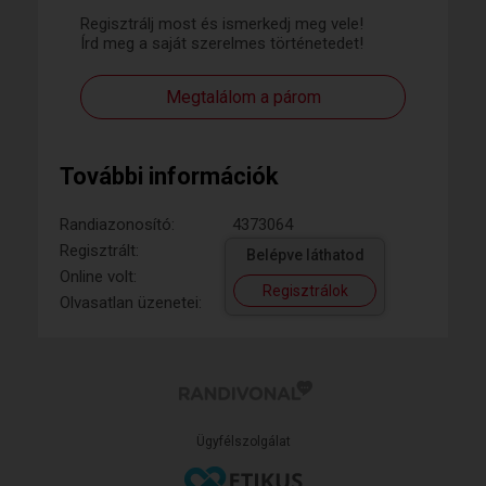
Regisztrálj most és ismerkedj meg vele!
Írd meg a saját szerelmes történetedet!
Megtalálom a párom
További információk
Randiazonosító:
4373064
Regisztrált:
Belépve láthatod
Online volt:
Regisztrálok
Olvasatlan üzenetei:
Ügyfélszolgálat