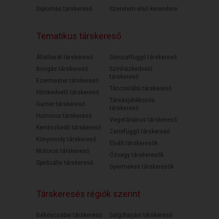
Diplomás társkereső
Szerelem első keresésre
Tematikus társkereső
Állatbarát társkereső
Sorozatfüggő társkereső
Bringás társkereső
Színházkedvelő
társkereső
Ezermester társkereső
Táncoslábú társkereső
Filmkedvelő társkereső
Társasjátékozós
Gamer társkereső
társkereső
Humoros társkereső
Vegetáriánus társkereső
Kertészkedő társkereső
Zenefüggő társkereső
Könyvmoly társkereső
Elvált társkeresők
Motoros társkereső
Özvegy társkeresők
Spirituális társkereső
Gyermekes társkeresők
Társkeresés régiók szerint
Békéscsabai társkereső
Salgótarjáni társkereső