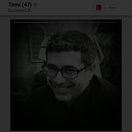
Tomi (47)
Belépés
Budapest, III.
Egy jó randiból bármi lehet.