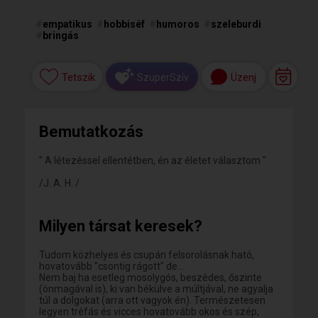
#
empatikus
#
hobbiséf
#
humoros
#
szeleburdi
#
bringás
Tetszik
Üzenj
SzuperSzív
Bemutatkozás
" A létezéssel ellentétben, én az életet választom "
/J. A. H. /
Milyen társat keresek?
Tudom közhelyes és csupán felsorolásnak ható,
hovatovább "csontig rágott" de...
Nem baj ha esetleg mosolygós, beszédes, őszinte
(önmagával is), ki van békülve a múltjával, ne agyalja
túl a dolgokat (arra ott vagyok én). Természetesen
legyen tréfás és vicces hovatovább okos és szép,