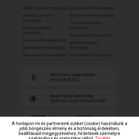
Halak szerelmi horoszkóp
Szűz szerelmi horoszkóp
Vízöntő szerelmi
Nyilas szerelmi horoszkóp
horoszkóp
Oroszlán szerelmi
Mérleg szerelmi
horoszkóp
horoszkóp
Kos szerelmi horoszkóp
Ikrek szerelmi horoszkóp
Skorpió szerelmi
Bak szerelmi horoszkóp
horoszkóp
Bika szerelmi horoszkóp
Rák szerelmi horoszkóp
Mert fontos vagy nekünk
mehnyakrak.info
Segítség, ha bajban vagy
randivonal.hu/a-nok-vedelmeben
A honlapon mi és partnereink sütiket (cookie) használunk a
jobb böngészési élmény és a biztonság érdekében,
beállításaid megjegyzéséhez, hirdetések személyre
szabásához és statisztikai célból.
További