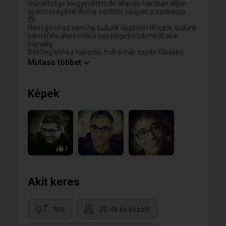
műveltsége kiegyenlített de állandó harcban álljon
sportosságával illetve satöbbi, csupán a szokásos...
🙃
Nem gond az sem ha tudunk őszintén létezni, tudunk
bármiféle álarc nélkül beszélgetni bármiről akár
hajnalig.
Illetőleg ehhez hasonló, mára már szinte klisékké
sikkasztott szokásos
Mutass többet
dolgok melyektől működünk...
( Aki esetleg úgy érzi hogy kedvel vagy ehhez
hasonló, kérem írjon ha lehetséges [egy szia is
Képek
elegendő] mert nekem egyelőre nincs rá
lehetőségem... Elnézést érte 🙃) szép napot!
2
Akit keres
Nőt
30-48 év között