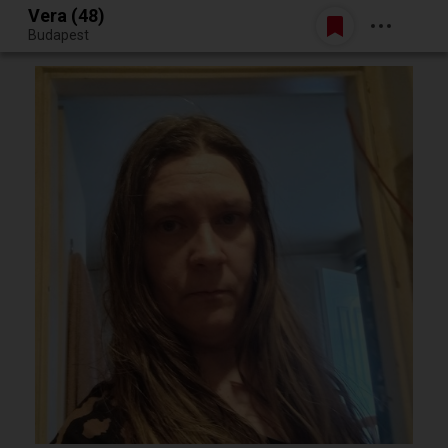
Vera (48)
Belépés
Budapest
Egy jó randiból bármi lehet.