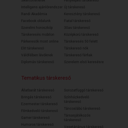
Sikertörténetek
Fényképes társkereső
Intelligens ajánlórendszer
Új társkereső
Randi Akadémia
Keresztény társkereső
Facebook oldalunk
Fiatal társkereső
Szerelmi horoszkóp
30as társkereső
Társkeresés mobilon
Középkorú társkereső
Párkeresők most online
Társkeresés 50 felett
Elit társkereső
Társkereső nők
Válófélben lévőknek
Társkereső férfiak
Diplomás társkereső
Szerelem első keresésre
Tematikus társkereső
Állatbarát társkereső
Sorozatfüggő társkereső
Bringás társkereső
Színházkedvelő
társkereső
Ezermester társkereső
Táncoslábú társkereső
Filmkedvelő társkereső
Társasjátékozós
Gamer társkereső
társkereső
Humoros társkereső
Vegetáriánus társkereső