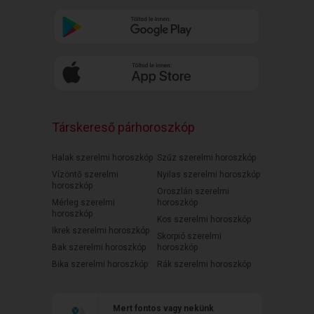
Társkereső párhoroszkóp
Halak szerelmi horoszkóp
Szűz szerelmi horoszkóp
Vízöntő szerelmi
Nyilas szerelmi horoszkóp
horoszkóp
Oroszlán szerelmi
Mérleg szerelmi
horoszkóp
horoszkóp
Kos szerelmi horoszkóp
Ikrek szerelmi horoszkóp
Skorpió szerelmi
Bak szerelmi horoszkóp
horoszkóp
Bika szerelmi horoszkóp
Rák szerelmi horoszkóp
Mert fontos vagy nekünk