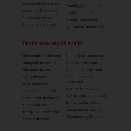
Kertészkedő társkereső
Zenefüggő társkereső
Könyvmoly társkereső
Elvált társkeresők
Motoros társkereső
Özvegy társkeresők
Spirituális társkereső
Gyermekes társkeresők
Társkeresés régiók szerint
Békéscsabai társkereső
Salgótarjáni társkereső
Budapesti társkereső
Szegedi társkereső
Debreceni társkereső
Szekszárdi társkereső
Egri társkereső
Székesfehérvári
társkereső
Győri társkereső
Szolnoki társkereső
Kaposvári társkereső
Szombathelyi társkereső
Kecskeméti társkereső
Tatabányai társkereső
Miskolci társkereső
Veszprémi társkereső
Nyíregyházi társkereső
Zalaegerszegi társkereső
Pécsi társkereső