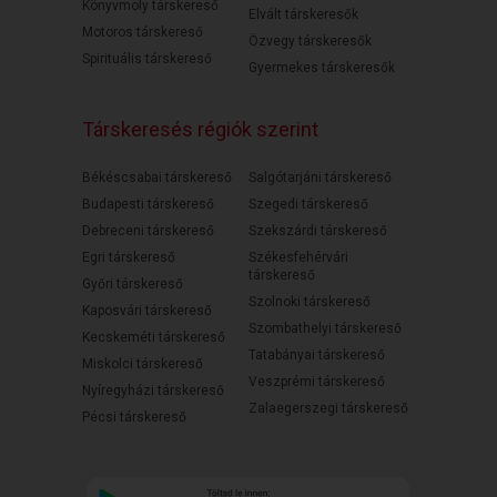
Könyvmoly társkereső
Elvált társkeresők
Motoros társkereső
Özvegy társkeresők
Spirituális társkereső
Gyermekes társkeresők
Társkeresés régiók szerint
Békéscsabai társkereső
Salgótarjáni társkereső
Budapesti társkereső
Szegedi társkereső
Debreceni társkereső
Szekszárdi társkereső
Egri társkereső
Székesfehérvári
társkereső
Győri társkereső
Szolnoki társkereső
Kaposvári társkereső
Szombathelyi társkereső
Kecskeméti társkereső
Tatabányai társkereső
Miskolci társkereső
Veszprémi társkereső
Nyíregyházi társkereső
Zalaegerszegi társkereső
Pécsi társkereső