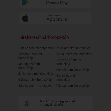
Társkereső párhoroszkóp
Halak szerelmi horoszkóp
Szűz szerelmi horoszkóp
Vízöntő szerelmi
Nyilas szerelmi horoszkóp
horoszkóp
Oroszlán szerelmi
Mérleg szerelmi
horoszkóp
horoszkóp
Kos szerelmi horoszkóp
Ikrek szerelmi horoszkóp
Skorpió szerelmi
Bak szerelmi horoszkóp
horoszkóp
Bika szerelmi horoszkóp
Rák szerelmi horoszkóp
Mert fontos vagy nekünk
mehnyakrak.info