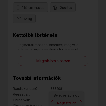
169 cm magas
Sportos
66 kg
Kettőtök története
Regisztrálj most és ismerkedj meg vele!
Írd meg a saját szerelmes történetedet!
Megtalálom a párom
További információk
Randiazonosító:
3834081
Regisztrált:
Belépve láthatod
Online volt:
Regisztrálok
Olvasatlan üzenetei: