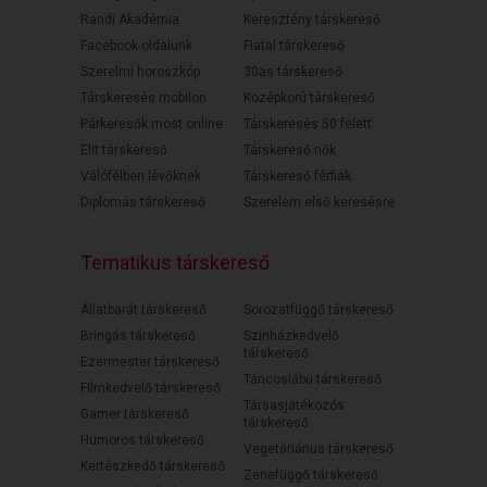
Randi Akadémia
Keresztény társkereső
Facebook oldalunk
Fiatal társkereső
Szerelmi horoszkóp
30as társkereső
Társkeresés mobilon
Középkorú társkereső
Párkeresők most online
Társkeresés 50 felett
Elit társkereső
Társkereső nők
Válófélben lévőknek
Társkereső férfiak
Diplomás társkereső
Szerelem első keresésre
Tematikus társkereső
Állatbarát társkereső
Sorozatfüggő társkereső
Bringás társkereső
Színházkedvelő
társkereső
Ezermester társkereső
Táncoslábú társkereső
Filmkedvelő társkereső
Társasjátékozós
Gamer társkereső
társkereső
Humoros társkereső
Vegetáriánus társkereső
Kertészkedő társkereső
Zenefüggő társkereső