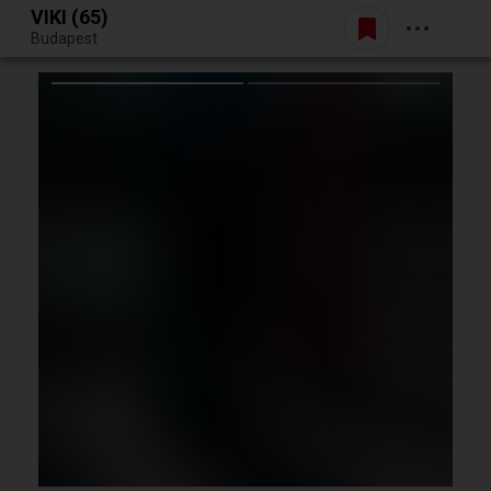
VIKI (65)
Belépés
Budapest
Egy jó randiból bármi lehet.