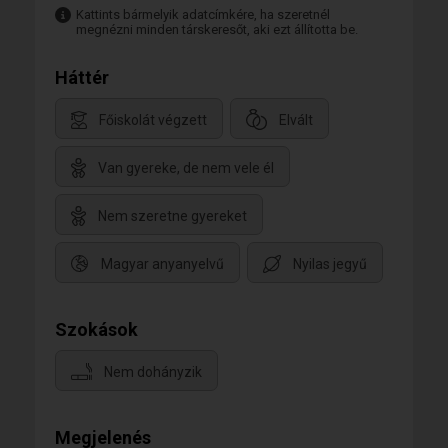
Kattints bármelyik adatcímkére, ha szeretnél
megnézni minden társkeresőt, aki ezt állította be.
Háttér
Főiskolát végzett
Elvált
Van gyereke, de nem vele él
Nem szeretne gyereket
Magyar anyanyelvű
Nyilas jegyű
Szokások
Nem dohányzik
Megjelenés