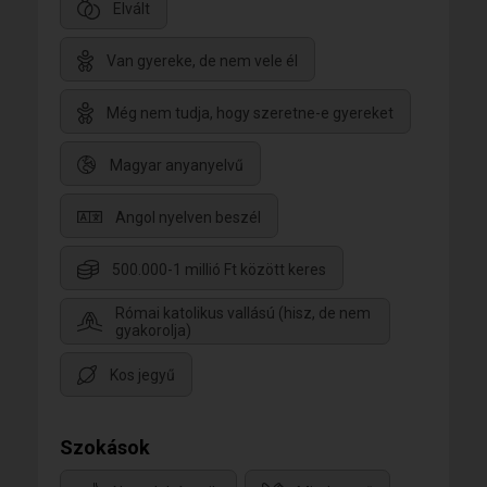
Elvált
Van gyereke, de nem vele él
Még nem tudja, hogy szeretne-e gyereket
Magyar anyanyelvű
Angol nyelven beszél
500.000-1 millió Ft között keres
Római katolikus vallású (hisz, de nem
gyakorolja)
Kos jegyű
Szokások