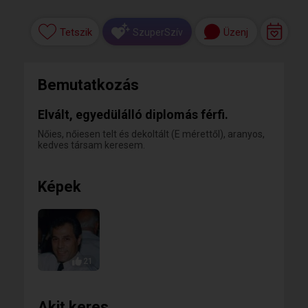
Tetszik
Üzenj
SzuperSzív
Bemutatkozás
Elvált, egyedülálló diplomás férfi.
Nőies, nőiesen telt és dekoltált (E mérettől), aranyos,
kedves társam keresem.
Képek
21
Akit keres