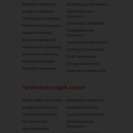
Állatbarát társkereső
Sorozatfüggő társkereső
Bringás társkereső
Színházkedvelő
társkereső
Ezermester társkereső
Táncoslábú társkereső
Filmkedvelő társkereső
Társasjátékozós
Gamer társkereső
társkereső
Humoros társkereső
Vegetáriánus társkereső
Kertészkedő társkereső
Zenefüggő társkereső
Könyvmoly társkereső
Elvált társkeresők
Motoros társkereső
Özvegy társkeresők
Spirituális társkereső
Gyermekes társkeresők
Társkeresés régiók szerint
Békéscsabai társkereső
Salgótarjáni társkereső
Budapesti társkereső
Szegedi társkereső
Debreceni társkereső
Szekszárdi társkereső
Egri társkereső
Székesfehérvári
társkereső
Győri társkereső