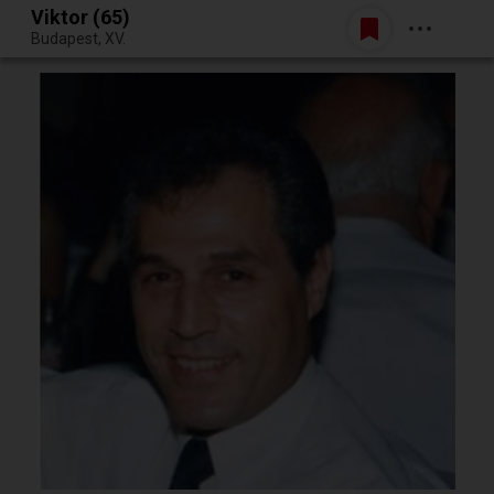
Viktor (65)
Belépés
Budapest, XV.
Egy jó randiból bármi lehet.