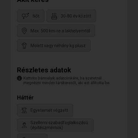
Nőt
30-80 év között
Max. 500 km-re a lakhelyemtől
Molett vagy néhány kg plusz
Részletes adatok
Kattints bármelyik adatcímkére, ha szeretnél
megnézni minden társkeresőt, aki ezt állította be.
Háttér
Egyetemet végzett
Szellemi szabadfoglalkozású
(épitészmérnök)