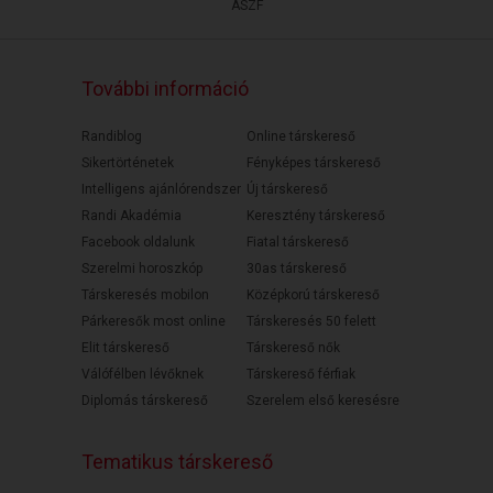
ÁSZF
További információ
Randiblog
Online társkereső
Sikertörténetek
Fényképes társkereső
Intelligens ajánlórendszer
Új társkereső
Randi Akadémia
Keresztény társkereső
Facebook oldalunk
Fiatal társkereső
Szerelmi horoszkóp
30as társkereső
Társkeresés mobilon
Középkorú társkereső
Párkeresők most online
Társkeresés 50 felett
Elit társkereső
Társkereső nők
Válófélben lévőknek
Társkereső férfiak
Diplomás társkereső
Szerelem első keresésre
Tematikus társkereső