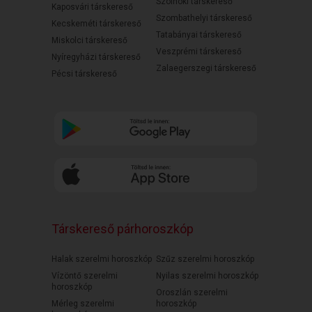
Szolnoki társkereső
Kaposvári társkereső
Szombathelyi társkereső
Kecskeméti társkereső
Tatabányai társkereső
Miskolci társkereső
Veszprémi társkereső
Nyíregyházi társkereső
Zalaegerszegi társkereső
Pécsi társkereső
Társkereső párhoroszkóp
Halak szerelmi horoszkóp
Szűz szerelmi horoszkóp
Vízöntő szerelmi
Nyilas szerelmi horoszkóp
horoszkóp
Oroszlán szerelmi
Mérleg szerelmi
horoszkóp