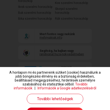
horoszkóp
Kos szerelmi horoszkóp
Ikrek szerelmi horoszkóp
Skorpió szerelmi
Bak szerelmi horoszkóp
horoszkóp
Bika szerelmi horoszkóp
Rák szerelmi horoszkóp
Mert fontos vagy nekünk
mehnyakrak.info
Segítség, ha bajban vagy
randivonal.hu/a-nok-vedelmeben
A honlapon mi és partnereink sütiket (cookie) használunk a
jobb böngészési élmény és a biztonság érdekében,
beállításaid megjegyzéséhez, hirdetések személyre
szabásához és statisztikai célból.
További
információk
|
Információk a Google adatkezeléséről
www.randivonal.hu © Copyright 1999-2026 Dating Central Europe Zrt.
További lehetőségek