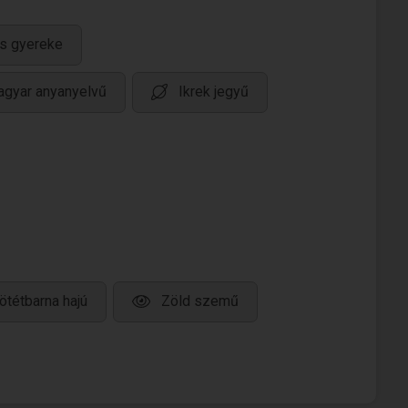
s gyereke
gyar anyanyelvű
Ikrek jegyű
ötétbarna hajú
Zöld szemű