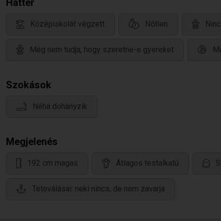
Háttér
Középiskolát végzett
Nőtlen
Ninc
Még nem tudja, hogy szeretne-e gyereket
Ma
Szokások
Néha dohányzik
Megjelenés
192 cm magas
Átlagos testalkatú
S
Tetoválásai: neki nincs, de nem zavarja