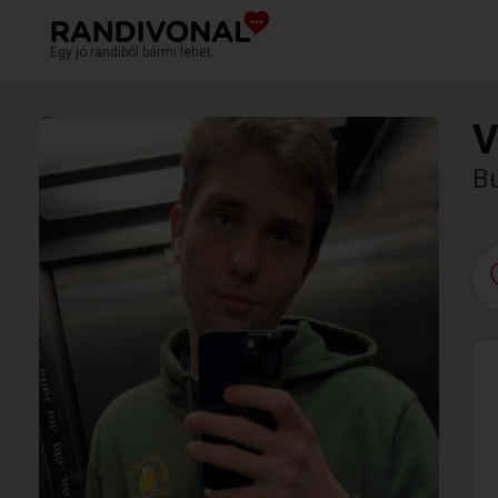
Egy jó randiból bármi lehet.
V
B