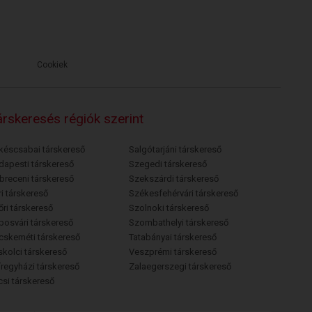
Cookiek
rskeresés régiók szerint
késcsabai társkereső
Salgótarjáni társkereső
dapesti társkereső
Szegedi társkereső
breceni társkereső
Szekszárdi társkereső
i társkereső
Székesfehérvári társkereső
őri társkereső
Szolnoki társkereső
posvári társkereső
Szombathelyi társkereső
cskeméti társkereső
Tatabányai társkereső
skolci társkereső
Veszprémi társkereső
íregyházi társkereső
Zalaegerszegi társkereső
csi társkereső