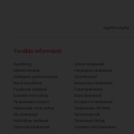
Ügyfélszolgálat
További információ
Randiblog
Online társkereső
Sikertörténetek
Fényképes társkereső
Intelligens ajánlórendszer
Új társkereső
Randi Akadémia
Keresztény társkereső
Facebook oldalunk
Fiatal társkereső
Szerelmi horoszkóp
30as társkereső
Társkeresés mobilon
Középkorú társkereső
Párkeresők most online
Társkeresés 50 felett
Elit társkereső
Társkereső nők
Válófélben lévőknek
Társkereső férfiak
Diplomás társkereső
Szerelem első keresésre