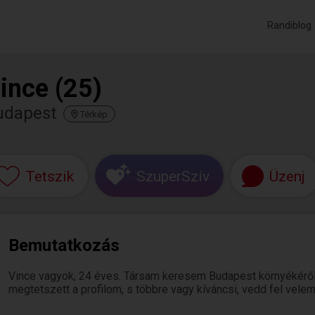
Randiblog
ince (25)
udapest
Térkép
Tetszik
SzuperSzív
Üzenj
Bemutatkozás
Vince vagyok, 24 éves. Társam keresem Budapest környékéről
megtetszett a profilom, s többre vagy kíváncsi, vedd fel velem