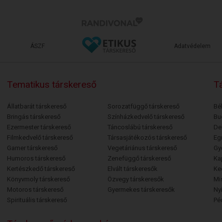
ÁSZF
Adatvédelem
Tematikus társkereső
Tá
Állatbarát társkereső
Sorozatfüggő társkereső
Bé
Bringás társkereső
Színházkedvelő társkereső
Bu
Ezermester társkereső
Táncoslábú társkereső
De
Filmkedvelő társkereső
Társasjátékozós társkereső
Egr
Gamer társkereső
Vegetáriánus társkereső
Gy
Humoros társkereső
Zenefüggő társkereső
Ka
Kertészkedő társkereső
Elvált társkeresők
Ke
Könyvmoly társkereső
Özvegy társkeresők
Mi
Motoros társkereső
Gyermekes társkeresők
Ny
Spirituális társkereső
Pé