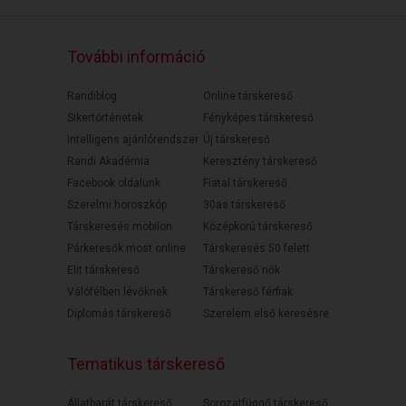
További információ
Randiblog
Online társkereső
Sikertörténetek
Fényképes társkereső
Intelligens ajánlórendszer
Új társkereső
Randi Akadémia
Keresztény társkereső
Facebook oldalunk
Fiatal társkereső
Szerelmi horoszkóp
30as társkereső
Társkeresés mobilon
Középkorú társkereső
Párkeresők most online
Társkeresés 50 felett
Elit társkereső
Társkereső nők
Válófélben lévőknek
Társkereső férfiak
Diplomás társkereső
Szerelem első keresésre
Tematikus társkereső
Állatbarát társkereső
Sorozatfüggő társkereső