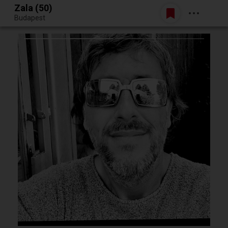
Zala (50)
Belépés
Budapest
Egy jó randiból bármi lehet.