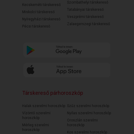
Szombathelyi társkereső
Kecskeméti társkereső
Tatabányai társkereső
Miskolci társkereső
Veszprémi társkereső
Nyíregyházi társkereső
Zalaegerszegi társkereső
Pécsi társkereső
Társkereső párhoroszkóp
Halak szerelmi horoszkóp
Szűz szerelmi horoszkóp
Vízöntő szerelmi
Nyilas szerelmi horoszkóp
horoszkóp
Oroszlán szerelmi
Mérleg szerelmi
horoszkóp
horoszkóp
Kos szerelmi horoszkóp