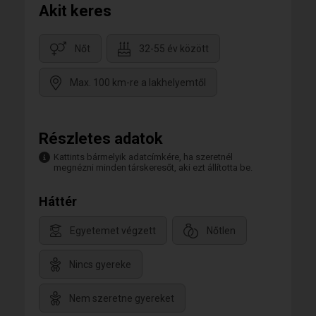
Akit keres
Nőt
32-55 év között
Max. 100 km-re a lakhelyemtől
Részletes adatok
Kattints bármelyik adatcímkére, ha szeretnél
megnézni minden társkeresőt, aki ezt állította be.
Háttér
Egyetemet végzett
Nőtlen
Nincs gyereke
Nem szeretne gyereket