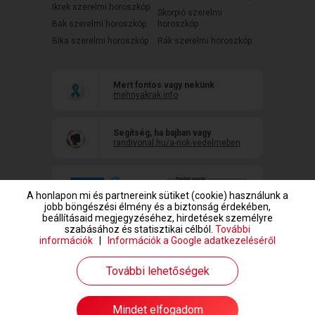
Ikrek szerelmi horoszkóp
Skorpió szerelmi
Bak szerelmi horoszkóp
horoszkóp
Bika szerelmi horoszkóp
Rák szerelmi horoszkóp
Mert fontos vagy nekünk
mehnyakrak.info
Segítség, ha bajban vagy
randivonal.hu/a-nok-vedelmeben
A honlapon mi és partnereink sütiket (cookie) használunk a
jobb böngészési élmény és a biztonság érdekében,
beállításaid megjegyzéséhez, hirdetések személyre
szabásához és statisztikai célból.
További
információk
|
Információk a Google adatkezeléséről
www.randivonal.hu © Copyright 1999-2026 Dating Central Europe Zrt.
További lehetőségek
Mindet elfogadom