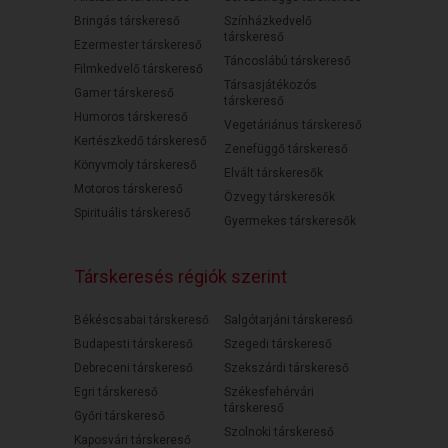
Bringás társkereső
Színházkedvelő
társkereső
Ezermester társkereső
Táncoslábú társkereső
Filmkedvelő társkereső
Társasjátékozós
Gamer társkereső
társkereső
Humoros társkereső
Vegetáriánus társkereső
Kertészkedő társkereső
Zenefüggő társkereső
Könyvmoly társkereső
Elvált társkeresők
Motoros társkereső
Özvegy társkeresők
Spirituális társkereső
Gyermekes társkeresők
Társkeresés régiók szerint
Békéscsabai társkereső
Salgótarjáni társkereső
Budapesti társkereső
Szegedi társkereső
Debreceni társkereső
Szekszárdi társkereső
Egri társkereső
Székesfehérvári
társkereső
Győri társkereső
Szolnoki társkereső
Kaposvári társkereső