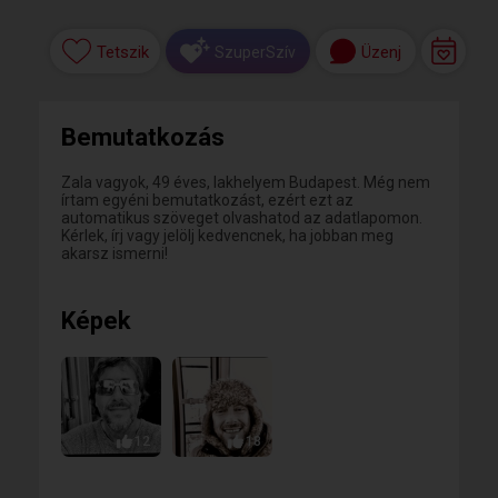
Tetszik
Üzenj
SzuperSzív
Bemutatkozás
Zala vagyok, 49 éves, lakhelyem Budapest. Még nem
írtam egyéni bemutatkozást, ezért ezt az
automatikus szöveget olvashatod az adatlapomon.
Kérlek, írj vagy jelölj kedvencnek, ha jobban meg
akarsz ismerni!
Képek
12
18