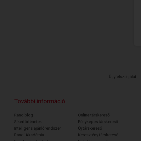
Ügyfélszolgálat
További információ
Randiblog
Online társkereső
Sikertörténetek
Fényképes társkereső
Intelligens ajánlórendszer
Új társkereső
Randi Akadémia
Keresztény társkereső