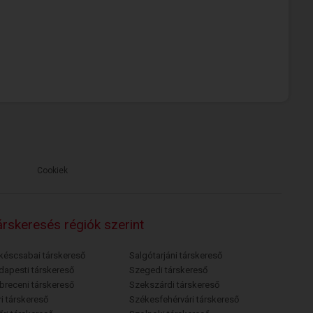
Cookiek
rskeresés régiók szerint
késcsabai társkereső
Salgótarjáni társkereső
dapesti társkereső
Szegedi társkereső
breceni társkereső
Szekszárdi társkereső
i társkereső
Székesfehérvári társkereső