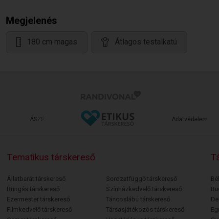
Megjelenés
180 cm magas
Átlagos testalkatú
ÁSZF
Adatvédelem
Tematikus társkereső
Tá
Állatbarát társkereső
Sorozatfüggő társkereső
Bé
Bringás társkereső
Színházkedvelő társkereső
Bu
Ezermester társkereső
Táncoslábú társkereső
De
Filmkedvelő társkereső
Társasjátékozós társkereső
Egr