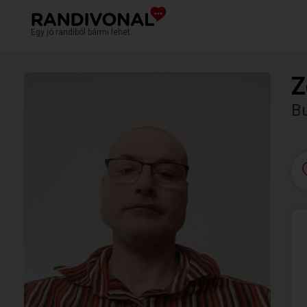
Egy jó randiból bármi lehet.
Z
Bu