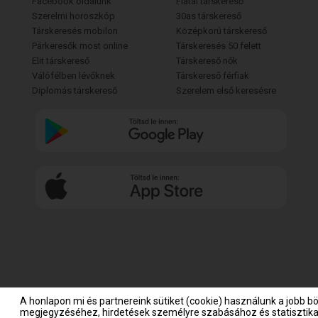
Facebook oldalunk
Fiatal társkereső
Szerelmi horoszkóp
30as társkereső
Társkeresés mobilon
Középkorú társkereső
Párkeresők most online
Társkeresés 50 felett
Elit társkereső
Társkereső nők
Válófélben lévőknek
Társkereső férfiak
Diplomás társkereső
Szerelem első keresésre
A honlapon mi és partnereink sütiket (cookie) használunk a jobb b
megjegyzéséhez, hirdetések személyre szabásához és statisztikai