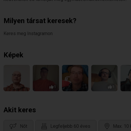
Milyen társat keresek?
Keres meg Instagramon
Képek
1
1
Akit keres
Nőt
Legfeljebb 60 éves
Max. 10 