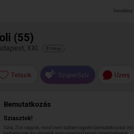
Randiblog
oli (55)
dapest, XXI.
Térkép
Tetszik
SzuperSzív
Üzenj
Bemutatkozás
Sziasztok!
Szia, Zoli vagyok, most nem tudtam egyéni bemutatkozást írni. H
kedvencnek és ismerjük meg egymást.email.cimet.kerhetek..