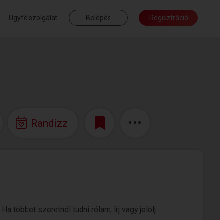
Ügyfélszolgálat
Belépés
Regisztráció
Randizz
a többet szeretnél tudni rólam, írj vagy jelölj