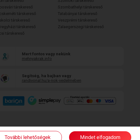
őri társkereső
Szolnoki társkereső
posvári társkereső
Szombathelyi társkereső
cskeméti társkereső
Tatabányai társkereső
skolci társkereső
Veszprémi társkereső
íregyházi társkereső
Zalaegerszegi társkereső
csi társkereső
Mert fontos vagy nekünk
mehnyakrak.info
Segítség, ha bajban vagy
randivonal.hu/a-nok-vedelmeben
További lehetőségek
Mindet elfogadom