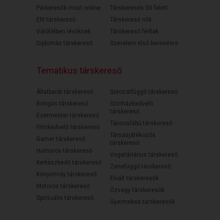
Párkeresők most online
Társkeresés 50 felett
Elit társkereső
Társkereső nők
Válófélben lévőknek
Társkereső férfiak
Diplomás társkereső
Szerelem első keresésre
Tematikus társkereső
Állatbarát társkereső
Sorozatfüggő társkereső
Bringás társkereső
Színházkedvelő
társkereső
Ezermester társkereső
Táncoslábú társkereső
Filmkedvelő társkereső
Társasjátékozós
Gamer társkereső
társkereső
Humoros társkereső
Vegetáriánus társkereső
Kertészkedő társkereső
Zenefüggő társkereső
Könyvmoly társkereső
Elvált társkeresők
Motoros társkereső
Özvegy társkeresők
Spirituális társkereső
Gyermekes társkeresők