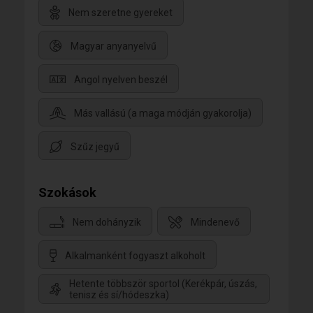
Nem szeretne gyereket
Magyar anyanyelvű
Angol nyelven beszél
Más vallású (a maga módján gyakorolja)
Szűz jegyű
Szokások
Nem dohányzik
Mindenevő
Alkalmanként fogyaszt alkoholt
Hetente többször sportol (Kerékpár, úszás,
tenisz és sí/hódeszka)