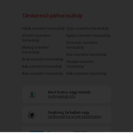
Társkereső párhoroszkóp
Halak szerelmi horoszkóp
Szűz szerelmi horoszkóp
Vízöntő szerelmi
Nyilas szerelmi horoszkóp
horoszkóp
Oroszlán szerelmi
Mérleg szerelmi
horoszkóp
horoszkóp
Kos szerelmi horoszkóp
Ikrek szerelmi horoszkóp
Skorpió szerelmi
Bak szerelmi horoszkóp
horoszkóp
Bika szerelmi horoszkóp
Rák szerelmi horoszkóp
Mert fontos vagy nekünk
mehnyakrak.info
Segítség, ha bajban vagy
randivonal.hu/a-nok-vedelmeben