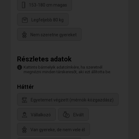
https://www.youtube.com/watch?v=EE-ZsGvUAR4
153-180 cm magas
Legfeljebb 80 kg
Nem szeretne gyereket
Részletes adatok
Kattints bármelyik adatcímkére, ha szeretnél
megnézni minden társkeresőt, aki ezt állította be.
Háttér
Egyetemet végzett (mérnök-közgazdász)
Vállalkozó
Elvált
Van gyereke, de nem vele él