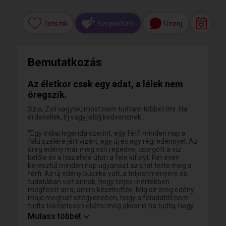
Tetszik
Üzenj
SzuperSzív
Bemutatkozás
Az életkor csak egy adat, a lélek nem
öregszik.
Szia, Zoli vagyok, most nem tudtam többet írni. Ha
érdekellek, írj vagy jelölj kedvencnek .
"Egy indiai legenda szerint, egy férfi minden nap a
falú szélére járt vízért, egy új és egy régi edénnyel. Az
öreg edény már meg volt repedve, csorgott a víz
belőle és a hazafelé úton a fele kifolyt. Két éven
keresztül minden nap ugyanazt az utat tette meg a
férfi. Az új edény büszke volt, a teljesítményére és
tudatában volt annak, hogy teljes mértékben
megfelelt arra, amire készítették. Míg az öreg edény
majd meghalt szégyenében, hogy a feladatát nem
tudta tökéletesen ellátni még akkor is ha tudta, hogy
a repedések a hosszú évek hűséges munkájának a
Mutass többet
következményei voltak. Úgy szégyelte magát, hogy