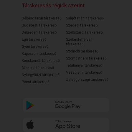
Társkeresés régiók szerint
Békéscsabai társkereső
Salgótarjáni társkereső
Budapesti társkereső
Szegedi társkereső
Debreceni társkereső
Szekszárdi társkereső
Egri társkereső
Székesfehérvári
társkereső
Győri társkereső
Szolnoki társkereső
Kaposvári társkereső
Szombathelyi társkereső
Kecskeméti társkereső
Tatabányai társkereső
Miskolci társkereső
Veszprémi társkereső
Nyíregyházi társkereső
Zalaegerszegi társkereső
Pécsi társkereső