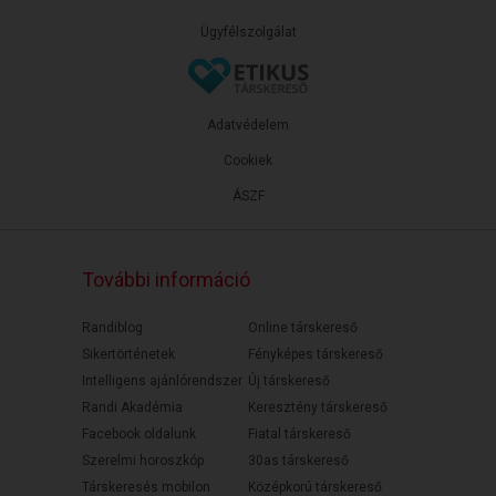
Ügyfélszolgálat
Adatvédelem
Cookiek
ÁSZF
További információ
Randiblog
Online társkereső
Sikertörténetek
Fényképes társkereső
Intelligens ajánlórendszer
Új társkereső
Randi Akadémia
Keresztény társkereső
Facebook oldalunk
Fiatal társkereső
Szerelmi horoszkóp
30as társkereső
Társkeresés mobilon
Középkorú társkereső