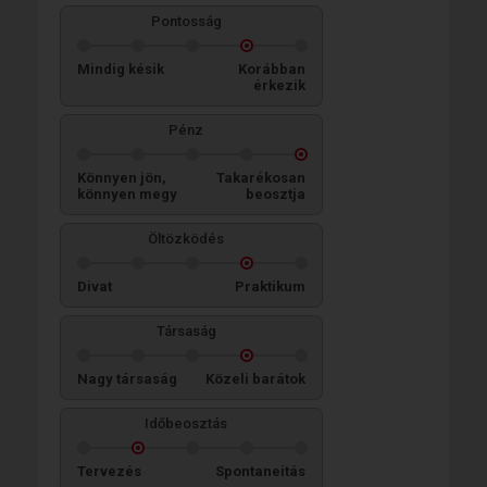
Pontosság
Mindig késik
Korábban
érkezik
Pénz
Könnyen jön,
Takarékosan
könnyen megy
beosztja
Öltözködés
Divat
Praktikum
Társaság
Nagy társaság
Közeli barátok
Időbeosztás
Tervezés
Spontaneitás