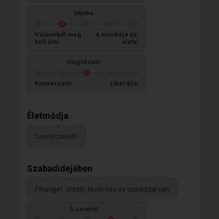
Munka
Valamiből meg
A munkája az
kell élni
élete
Világnézete
Konzervatív
Liberális
Életmódja
Csendszerető
Szabadidejében
Pihenget, utazik, tévét néz és családdal van
A zenéről