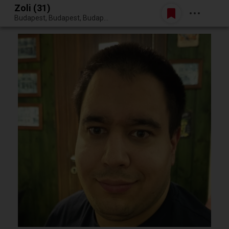
Zoli (31)
Belépés
Budapest, Budapest, Budapest XVII. kerülete
Egy jó randiból bármi lehet.