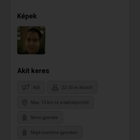
Képek
Akit keres
Nőt
22-30 év között
Max. 10 km-re a lakhelyemtől
Nincs gyereke
Majd szeretne gyereket