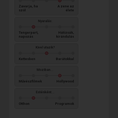
Zavarja, ha
A zene az
szól
élete
Nyaralás:
Tengerpart,
Hátizsák,
napozás
kirándulás
Kivel utazik?
Kettesben
Barátokkal
Moziban...
Művészfilmek
Hollywood
Esténként...
Otthon
Programok