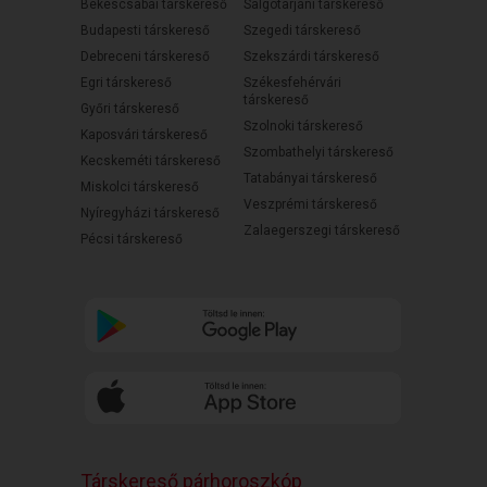
Békéscsabai társkereső
Salgótarjáni társkereső
Budapesti társkereső
Szegedi társkereső
Debreceni társkereső
Szekszárdi társkereső
Egri társkereső
Székesfehérvári
társkereső
Győri társkereső
Szolnoki társkereső
Kaposvári társkereső
Szombathelyi társkereső
Kecskeméti társkereső
Tatabányai társkereső
Miskolci társkereső
Veszprémi társkereső
Nyíregyházi társkereső
Zalaegerszegi társkereső
Pécsi társkereső
Társkereső párhoroszkóp