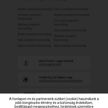
Halak szerelmi horoszkóp
Szűz szerelmi horoszkóp
Vízöntő szerelmi
Nyilas szerelmi horoszkóp
horoszkóp
Oroszlán szerelmi
Mérleg szerelmi
horoszkóp
horoszkóp
Kos szerelmi horoszkóp
Ikrek szerelmi horoszkóp
Skorpió szerelmi
Bak szerelmi horoszkóp
horoszkóp
Bika szerelmi horoszkóp
Rák szerelmi horoszkóp
Mert fontos vagy nekünk
mehnyakrak.info
Segítség, ha bajban vagy
randivonal.hu/a-nok-vedelmeben
A honlapon mi és partnereink sütiket (cookie) használunk a
jobb böngészési élmény és a biztonság érdekében,
beállításaid megjegyzéséhez, hirdetések személyre