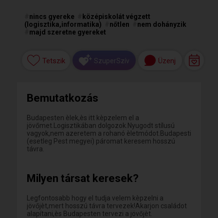
#
nincs gyereke
#
középiskolát végzett
(logisztika,informatika)
#
nőtlen
#
nem dohányzik
#
majd szeretne gyereket
Tetszik
Üzenj
SzuperSzív
Bemutatkozás
Budapesten èlek,ès itt kèpzelem el a
jövőmet.Logisztikában dolgozok.Nyugodt stílusú
vagyok,nem azeretem a rohanó èletmódot.Budapesti
(esetleg Pest megyei) páromat keresem hosszú
távra.
Milyen társat keresek?
Legfontosabb hogy el tudja velem kèpzelni a
jövőjèt,mert hosszú távra tervezek!Akarjon családot
alapítani,ès Budapesten tervezi a jövőjèt.