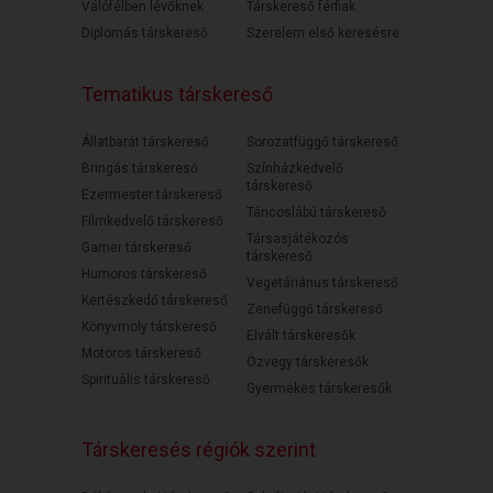
Válófélben lévőknek
Társkereső férfiak
Diplomás társkereső
Szerelem első keresésre
Tematikus társkereső
Állatbarát társkereső
Sorozatfüggő társkereső
Bringás társkereső
Színházkedvelő
társkereső
Ezermester társkereső
Táncoslábú társkereső
Filmkedvelő társkereső
Társasjátékozós
Gamer társkereső
társkereső
Humoros társkereső
Vegetáriánus társkereső
Kertészkedő társkereső
Zenefüggő társkereső
Könyvmoly társkereső
Elvált társkeresők
Motoros társkereső
Özvegy társkeresők
Spirituális társkereső
Gyermekes társkeresők
Társkeresés régiók szerint