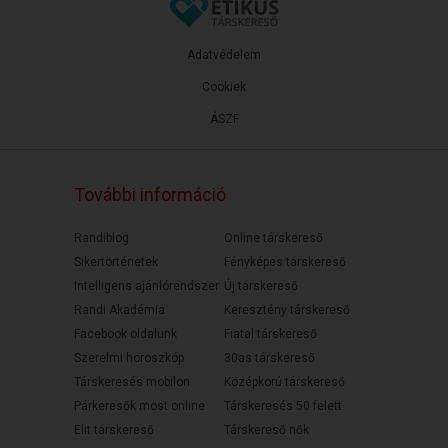
Adatvédelem
Cookiek
ÁSZF
További információ
Randiblog
Online társkereső
Sikertörténetek
Fényképes társkereső
Intelligens ajánlórendszer
Új társkereső
Randi Akadémia
Keresztény társkereső
Facebook oldalunk
Fiatal társkereső
Szerelmi horoszkóp
30as társkereső
Társkeresés mobilon
Középkorú társkereső
Párkeresők most online
Társkeresés 50 felett
Elit társkereső
Társkereső nők