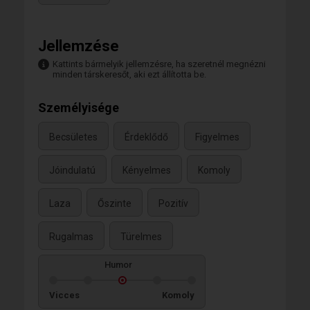
Jellemzése
Kattints bármelyik jellemzésre, ha szeretnél megnézni
minden társkeresőt, aki ezt állította be.
Személyisége
Becsületes
Érdeklődő
Figyelmes
Jóindulatú
Kényelmes
Komoly
Laza
Őszinte
Pozitív
Rugalmas
Türelmes
Humor
Vicces
Komoly