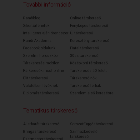
További információ
Randiblog
Online társkereső
Sikertörténetek
Fényképes társkereső
Intelligens ajánlórendszer
Új társkereső
Randi Akadémia
Keresztény társkereső
Facebook oldalunk
Fiatal társkereső
Szerelmi horoszkóp
30as társkereső
Társkeresés mobilon
Középkorú társkereső
Párkeresők most online
Társkeresés 50 felett
Elit társkereső
Társkereső nők
Válófélben lévőknek
Társkereső férfiak
Diplomás társkereső
Szerelem első keresésre
Tematikus társkereső
Állatbarát társkereső
Sorozatfüggő társkereső
Bringás társkereső
Színházkedvelő
társkereső
Ezermester társkereső