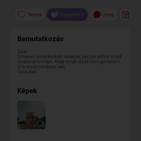
Tetszik
Üzenj
SzuperSzív
Bemutatkozás
Szia!
Szívesen ismerkednék valakivel, persze ahhoz el kell
olvasni amit írtam. Küldj email címet mert gondolom
itt is kredit rendszer van.
Csókollak!
Képek