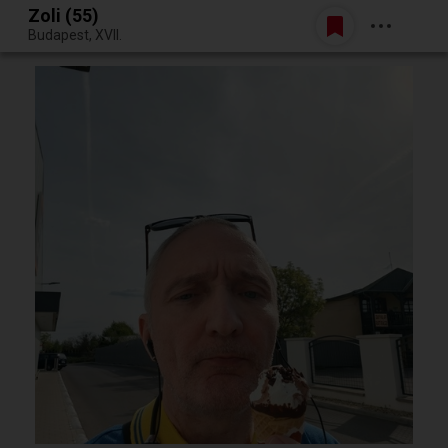
Zoli (55)
Belépés
Budapest, XVII.
Egy jó randiból bármi lehet.