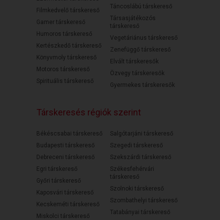
Táncoslábú társkereső
Filmkedvelő társkereső
Társasjátékozós
Gamer társkereső
társkereső
Humoros társkereső
Vegetáriánus társkereső
Kertészkedő társkereső
Zenefüggő társkereső
Könyvmoly társkereső
Elvált társkeresők
Motoros társkereső
Özvegy társkeresők
Spirituális társkereső
Gyermekes társkeresők
Társkeresés régiók szerint
Békéscsabai társkereső
Salgótarjáni társkereső
Budapesti társkereső
Szegedi társkereső
Debreceni társkereső
Szekszárdi társkereső
Egri társkereső
Székesfehérvári
társkereső
Győri társkereső
Szolnoki társkereső
Kaposvári társkereső
Szombathelyi társkereső
Kecskeméti társkereső
Tatabányai társkereső
Miskolci társkereső