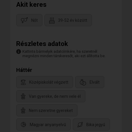
Akit keres
Nőt
39-52 év között
Részletes adatok
Kattints bármelyik adatcímkére, ha szeretnél
megnézni minden társkeresőt, aki ezt állította be.
Háttér
Középiskolát végzett
Elvált
Van gyereke, de nem vele él
Nem szeretne gyereket
Magyar anyanyelvű
Bika jegyű