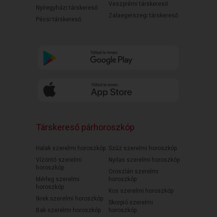
Veszprémi társkereső
Nyíregyházi társkereső
Zalaegerszegi társkereső
Pécsi társkereső
Társkereső párhoroszkóp
Halak szerelmi horoszkóp
Szűz szerelmi horoszkóp
Vízöntő szerelmi
Nyilas szerelmi horoszkóp
horoszkóp
Oroszlán szerelmi
Mérleg szerelmi
horoszkóp
horoszkóp
Kos szerelmi horoszkóp
Ikrek szerelmi horoszkóp
Skorpió szerelmi
Bak szerelmi horoszkóp
horoszkóp