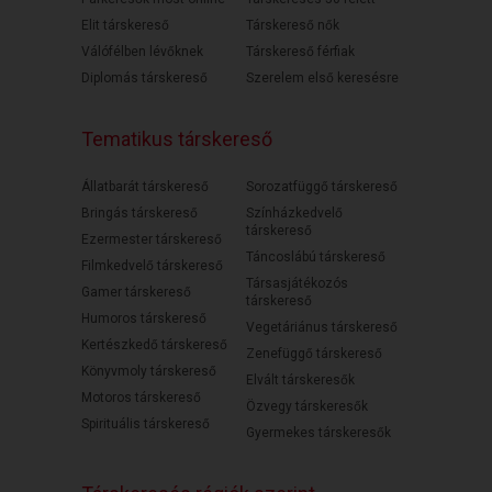
Elit társkereső
Társkereső nők
Válófélben lévőknek
Társkereső férfiak
Diplomás társkereső
Szerelem első keresésre
Tematikus társkereső
Állatbarát társkereső
Sorozatfüggő társkereső
Bringás társkereső
Színházkedvelő
társkereső
Ezermester társkereső
Táncoslábú társkereső
Filmkedvelő társkereső
Társasjátékozós
Gamer társkereső
társkereső
Humoros társkereső
Vegetáriánus társkereső
Kertészkedő társkereső
Zenefüggő társkereső
Könyvmoly társkereső
Elvált társkeresők
Motoros társkereső
Özvegy társkeresők
Spirituális társkereső
Gyermekes társkeresők