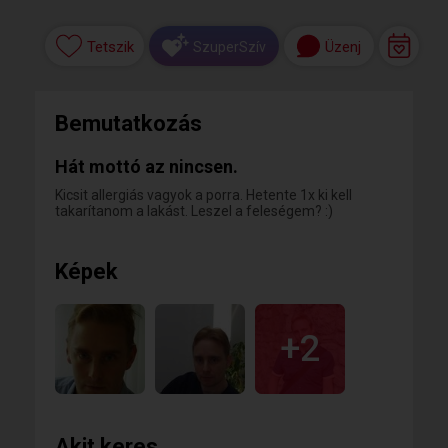
Tetszik
Üzenj
SzuperSzív
Bemutatkozás
Hát mottó az nincsen.
Kicsit allergiás vagyok a porra. Hetente 1x ki kell
takarítanom a lakást. Leszel a feleségem? :)
Képek
+2
Akit keres