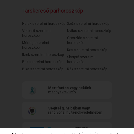
Társkereső párhoroszkóp
Halak szerelmi horoszkóp
Szűz szerelmi horoszkóp
Vízöntő szerelmi
Nyilas szerelmi horoszkóp
horoszkóp
Oroszlán szerelmi
Mérleg szerelmi
horoszkóp
horoszkóp
Kos szerelmi horoszkóp
Ikrek szerelmi horoszkóp
Skorpió szerelmi
Bak szerelmi horoszkóp
horoszkóp
Bika szerelmi horoszkóp
Rák szerelmi horoszkóp
Mert fontos vagy nekünk
mehnyakrak.info
Segítség, ha bajban vagy
randivonal.hu/a-nok-vedelmeben