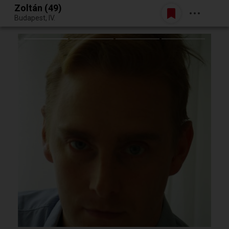
Zoltán (49)
Belépés
Budapest, IV.
Egy jó randiból bármi lehet.