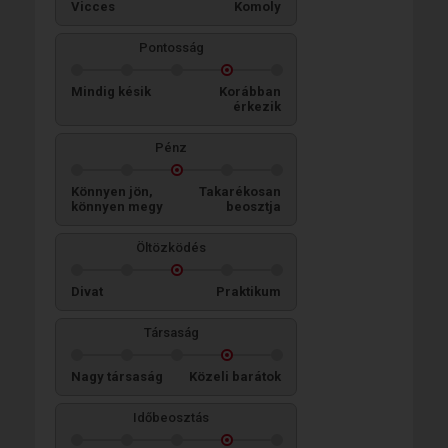
Vicces
Komoly
Pontosság
Mindig késik
Korábban
érkezik
Pénz
Könnyen jön,
Takarékosan
könnyen megy
beosztja
Öltözködés
Divat
Praktikum
Társaság
Nagy társaság
Közeli barátok
Időbeosztás