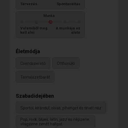
Tervezés
Spontaneitás
Munka
Valamiből meg
A munkája az
kell élni
élete
Életmódja
Csendszerető
Otthonülő
Természetbarát
Szabadidejében
Sportol, kirándul, olvas, pihenget és tévét néz
Pop, rock, blues, latin, jazz és népzene,
világzene zenét hallgat