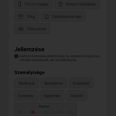
172 cm magas
Átlagos testalkatú
70 kg
Szőkésbarna hajú
Zöld szemű
Jellemzése
Kattints bármelyik jellemzésre, ha szeretnél megnézni
minden társkeresőt, aki ezt állította be.
Személyisége
Állatbarát
Becsületes
Érdeklődő
Érzékeny
Figyelmes
Őszinte
Humor