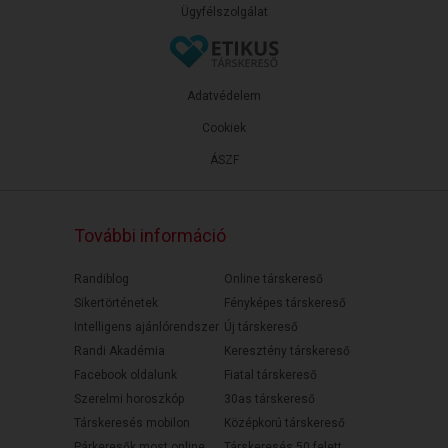
Ügyfélszolgálat
Adatvédelem
Cookiek
ÁSZF
További információ
Randiblog
Online társkereső
Sikertörténetek
Fényképes társkereső
Intelligens ajánlórendszer
Új társkereső
Randi Akadémia
Keresztény társkereső
Facebook oldalunk
Fiatal társkereső
Szerelmi horoszkóp
30as társkereső
Társkeresés mobilon
Középkorú társkereső
Párkeresők most online
Társkeresés 50 felett