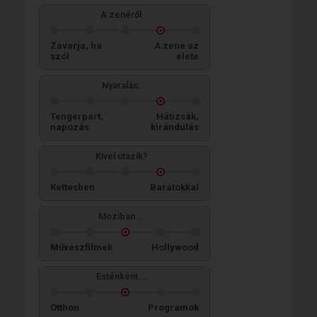
A zenéről
Zavarja, ha
A zene az
szól
élete
Nyaralás:
Tengerpart,
Hátizsák,
napozás
kirándulás
Kivel utazik?
Kettesben
Barátokkal
Moziban...
Művészfilmek
Hollywood
Esténként...
Otthon
Programok