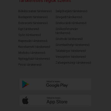
Társkeresés régiók szerint
Békéscsabai társkereső
Salgótarjáni társkereső
Budapesti társkereső
Szegedi társkereső
Debreceni társkereső
Szekszárdi társkereső
Egri társkereső
Székesfehérvári
társkereső
Győri társkereső
Szolnoki társkereső
Kaposvári társkereső
Szombathelyi társkereső
Kecskeméti társkereső
Tatabányai társkereső
Miskolci társkereső
Veszprémi társkereső
Nyíregyházi társkereső
Zalaegerszegi társkereső
Pécsi társkereső