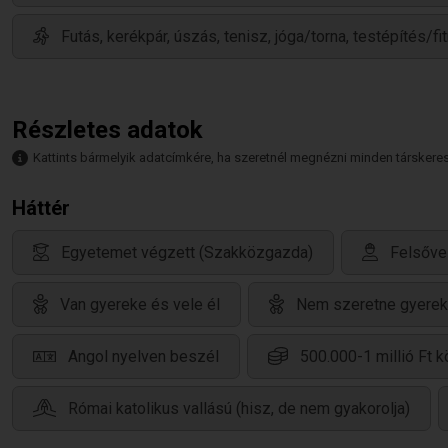
Futás, kerékpár, úszás, tenisz, jóga/torna, testépítés
Részletes adatok
Kattints bármelyik adatcímkére, ha szeretnél megnézni minden társkeresőt,
Háttér
Egyetemet végzett (Szakközgazda)
Felsőve
Van gyereke és vele él
Nem szeretne gyerek
Angol nyelven beszél
500.000-1 millió Ft k
Római katolikus vallású (hisz, de nem gyakorolja)