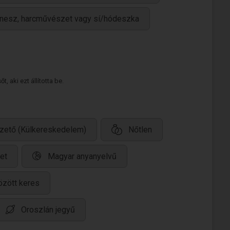
/fitnesz, harcművészet vagy sí/hódeszka
 aki ezt állította be.
zető (Külkereskedelem)
Nőtlen
et
Magyar anyanyelvű
özött keres
Oroszlán jegyű