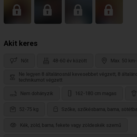
Akit keres
Nőt
48-60 év között
Max. 50 km-
Ne legyen 8 általánosnál kevesebbet végzett, 8 által
technikumot végzett
Nem dohányzik
162-180 cm magas
52-75 kg
Szőke, szőkésbarna, barna, sötétba
Kék, zöld, barna, fekete vagy zöldeskék szemű