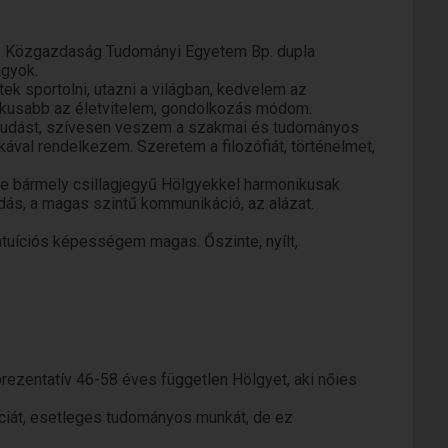
ok. Közgazdaság Tudományi Egyetem Bp. dupla
agyok.
k sportolni, utazni a világban, kedvelem az
mikusabb az életvitelem, gondolkozás módom.
ós tudást, szívesen veszem a szakmai és tudományos
ikával rendelkezem. Szeretem a filozófiát, történelmet,
te bármely csillagjegyű Hölgyekkel harmonikusak
ás, a magas szintű kommunikáció, az alázat.
tuíciós képességem magas. Őszinte, nyílt,
zíteni, aki szereti a kihívásokat, aki bízik saját
, hanem azt maga irányítja.
telligenciát, a valós tudást.Tartós kapcsolatot keresek
i a naplementét.
em szükséges szemüveg, nem dohányzom, ritkán
rezentatív 46-58 éves független Hölgyet, aki nőies
séges vagyok.
d.
nciát, esetleges tudományos munkát, de ez
 előítéletem, illetve nincs rossz tapasztalatom a