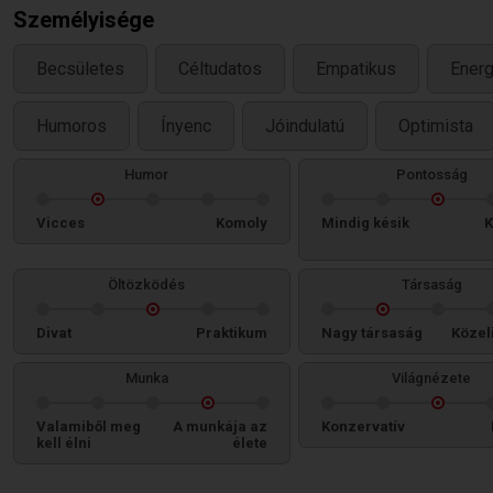
Személyisége
Becsületes
Céltudatos
Empatikus
Energ
Humoros
Ínyenc
Jóindulatú
Optimista
Humor
Pontosság
Vicces
Komoly
Mindig késik
K
Öltözködés
Társaság
Divat
Praktikum
Nagy társaság
Közel
Munka
Világnézete
Valamiből meg
A munkája az
Konzervatív
kell élni
élete