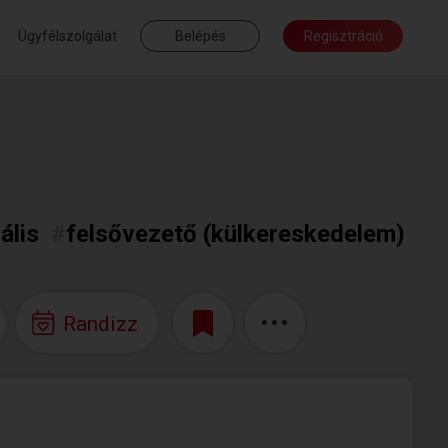
Ügyfélszolgálat
Belépés
Regisztráció
uális
#
felsővezető (külkereskedelem)
Randizz