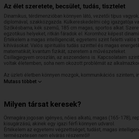
Az élet szeretete, becsület, tudás, tisztelet
Dinamikus, térdimenzióban könnyen látó, vezetői típus vagy
diplomával, szakközgazda. Külkereskedelmi cég igazgatója v
Szőkésbarna, kék szemű, 185 cm magas, sportos alkat. Szerete
egzotikus helyeket, ritkán fáradok el. Koromhoz képest dina
Értékelem a magas intelligenciát, egyetemi szint feletti val
kihívásokat. Valós spirituális tudás szinttel és magas energet
matematikát, kvantum fizikát, szeretem a művészeteket.
Csillagjegyem oroszlán, az aszcendens is. Kapcsolataim szin
voltak életemben, soha nem okozott problémát az alkalmazkod
Az üzleti életben könnyen mozgok, kommunikációs szintem, in
kiegyensúlyozott, romantikus típus vagyok, aki mosollyal tud ves
Mutass többet
képességeiben. Az a típus vagyok, aki nem sodródik az életben
Nagyra értékelem a becsületet, őszinteséget, szeretetet, az in
nem kalandot.
Milyen társat keresek?
Romantikus, érzéki típus vagyok, aki nem tudja egyedül élvezn
Szerencsésen nincs betegségem, nem szedek gyógyszert, n
Önmagára jogosan igényes, nőies alkatú, magas (165-178), rep
iszom alkoholt, nincs semmilyen káros szenvedélyem, egész
kisugárzású, akinek egy igazi férfi könnyen udvarol.
Reflexeim jók, természetes számomra az egészséges életmó
Értékelem az egyetemi végzettséget, tudást, magas intellige
Fontosnak érzem leírni, nincs semmilyen lelki sérülésem, nincs
természetesen nem elvárás részemről!