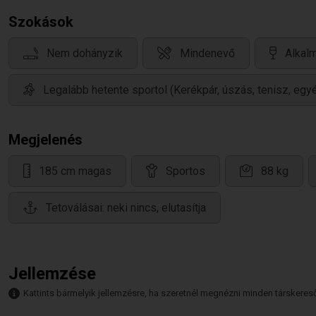
Szokások
Nem dohányzik
Mindenevő
Alkalm
Legalább hetente sportol (Kerékpár, úszás, tenisz, eg
Megjelenés
185 cm magas
Sportos
88 kg
Tetoválásai: neki nincs, elutasítja
Jellemzése
Kattints bármelyik jellemzésre, ha szeretnél megnézni minden társkeresőt,