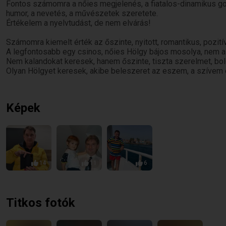
Hölgyekkel kapcsolatosan, nincsenek megoldatlan lelki prob
Fontos számomra a nőies megjelenés, a fiatalos-dinamikus g
nyitottság, az őszinteség, a bizalom!
humor, a nevetés, a művészetek szeretete.
Őszintén értékelem és tisztelem a női nemet, mely nélkül nem
Értékelem a nyelvtudást, de nem elvárás!
Számomra természetes különleges Hölgyek társasága, olyanoké 
számomra a női energetika, mely hiányzik belőlem, mely nélkü
Számomra kiemelt érték az őszinte, nyitott, romantikus, pozi
A legfontosabb egy csinos, nőies Hölgy bájos mosolya, nem 
Keresek egy nőies alkatú, romantikus, intelligens, dinamikus, 
Nem kalandokat keresek, hanem őszinte, tiszta szerelmet, bol
igényes 168 - 178 cm magas hölgyet, 46-58 év között.
Olyan Hölgyet keresek, akibe beleszeret az eszem, a szívem é
Kizáró ok számomra egy Hölgy esetében: ha nem pozitív a gon
romantikus, ha nem nőies az alakja és gondolkozás módja, ha do
lévő világot okolja!
Képek
Természetesen értékelem a tudást, a tudományos munkát, a m
önmagára jogosan igényes, csinos Hölgy bájos mosolya, nőie
Nem kalandot keresek, hanem tartós kapcsolatot, őszinte sze
Tisztelt Hölgyem, ha Ön ilyen típus érdeklődésével, levelével, 
14
11
6
előre is külön köszönök!
Titkos fotók