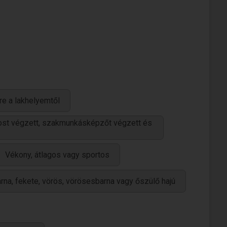
re a lakhelyemtől
ánost végzett, szakmunkásképzőt végzett és
Vékony, átlagos vagy sportos
rna, fekete, vörös, vörösesbarna vagy őszülő hajú