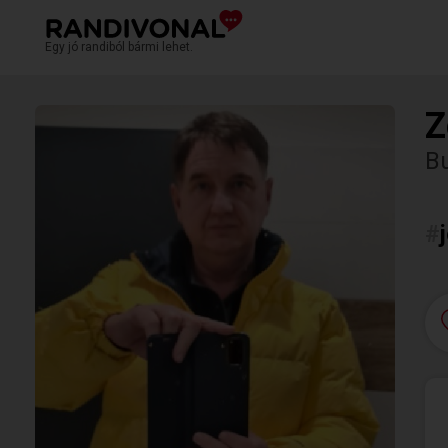
Egy jó randiból bármi lehet.
Z
Bu
#