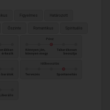
ikus
Figyelmes
Határozott
Őszinte
Romantikus
Spirituális
Pénz
orábban
Könnyen jön,
Takarékosan
érkezik
könnyen megy
beosztja
Időbeosztás
i barátok
Tervezés
Spontaneitás
Liberális