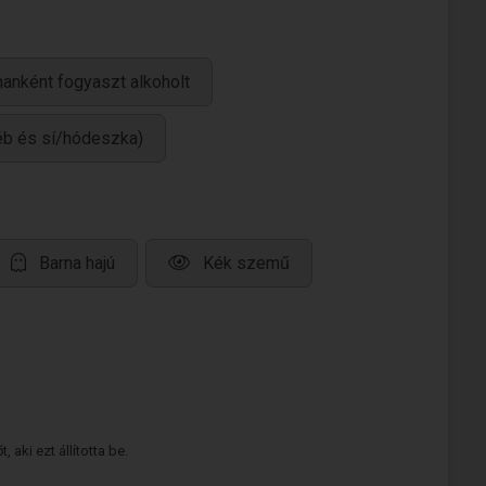
anként fogyaszt alkoholt
yéb és sí/hódeszka)
Barna hajú
Kék szemű
 aki ezt állította be.