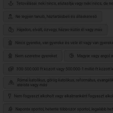
Tetoválásai: neki nincs, elutasítja vagy neki nincs, de n
Ne legyen tanuló, háztartásbeli és álláskereső
Hajadon, elvált, özvegy, házas-külön él vagy más
Nincs gyereke, van gyereke és vele él vagy van gyereke
Nem szeretne gyereket
Magyar vagy angol 
300-500.000 ft között vagy 500.000-1 millió ft között 
Római katolikus, görög katolikus, református, evangélik
ateista vagy más
Nem fogyaszt alkoholt vagy alkalmanként fogyaszt alko
Naponta sportol, hetente többször sportol, legalább he