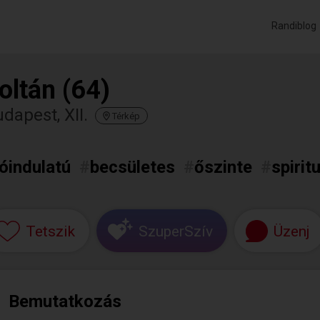
Randiblog
oltán (64)
dapest, XII.
Térkép
jóindulatú
#
becsületes
#
őszinte
#
spirit
Tetszik
SzuperSzív
Üzenj
Bemutatkozás