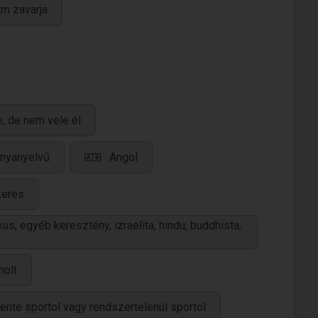
em zavarja
, de nem vele él
anyanyelvű
Angol
keres
us, egyéb keresztény, izraelita, hindu, buddhista,
holt
tente sportol vagy rendszertelenül sportol