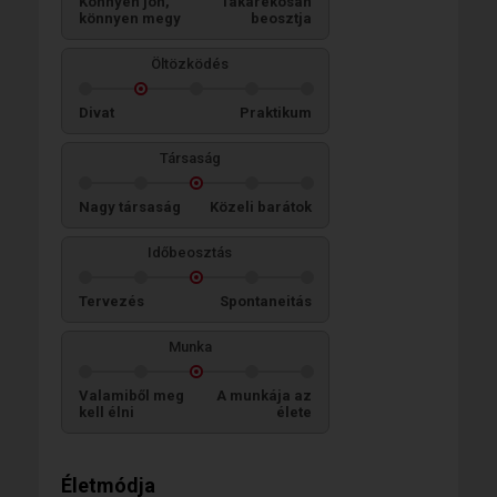
Könnyen jön,
Takarékosan
könnyen megy
beosztja
Öltözködés
Divat
Praktikum
Társaság
Nagy társaság
Közeli barátok
Időbeosztás
Tervezés
Spontaneitás
Munka
Valamiből meg
A munkája az
kell élni
élete
Életmódja