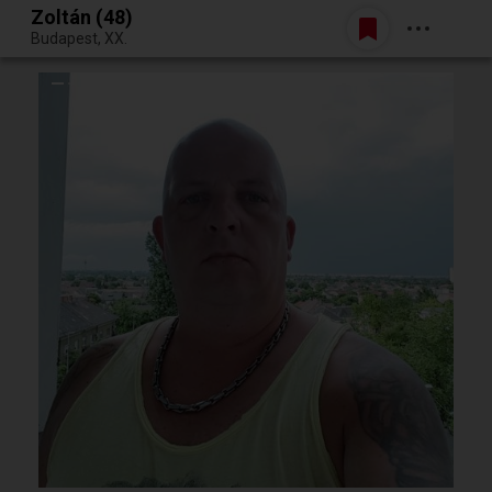
Zoltán (48)
Belépés
Budapest, XX.
Egy jó randiból bármi lehet.