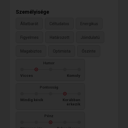
Személyisége
Állatbarát
Céltudatos
Energikus
Figyelmes
Határozott
Jóindulatú
Magabiztos
Optimista
Őszinte
Humor
Vicces
Komoly
Pontosság
Mindig késik
Korábban
érkezik
Pénz