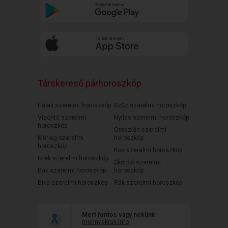
Társkereső párhoroszkóp
Halak szerelmi horoszkóp
Szűz szerelmi horoszkóp
Vízöntő szerelmi
Nyilas szerelmi horoszkóp
horoszkóp
Oroszlán szerelmi
Mérleg szerelmi
horoszkóp
horoszkóp
Kos szerelmi horoszkóp
Ikrek szerelmi horoszkóp
Skorpió szerelmi
Bak szerelmi horoszkóp
horoszkóp
Bika szerelmi horoszkóp
Rák szerelmi horoszkóp
Mert fontos vagy nekünk
mehnyakrak.info