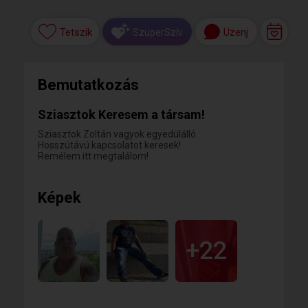
Tetszik
Üzenj
SzuperSzív
Bemutatkozás
Sziasztok Keresem a társam!
Sziasztok Zoltán vagyok egyedülálló.
Hosszútávú kapcsolatot keresek!
Remélem itt megtalálom!
Képek
+22