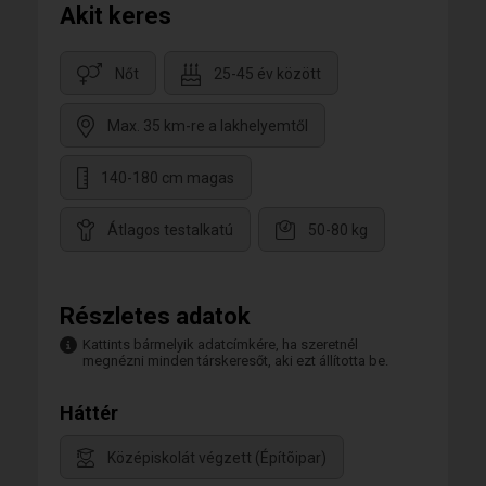
Akit keres
Nőt
25-45 év között
Max. 35 km-re a lakhelyemtől
140-180 cm magas
Átlagos testalkatú
50-80 kg
Részletes adatok
Kattints bármelyik adatcímkére, ha szeretnél
megnézni minden társkeresőt, aki ezt állította be.
Háttér
Középiskolát végzett (Építõipar)