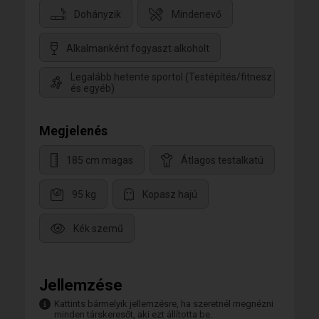
Dohányzik
Mindenevő
Alkalmanként fogyaszt alkoholt
Legalább hetente sportol (Testépítés/fitnesz
és egyéb)
Megjelenés
185 cm magas
Átlagos testalkatú
95 kg
Kopasz hajú
Kék szemű
Jellemzése
Kattints bármelyik jellemzésre, ha szeretnél megnézni
minden társkeresőt, aki ezt állította be.