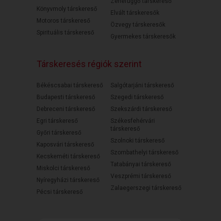
Zenefüggő társkereső
Könyvmoly társkereső
Elvált társkeresők
Motoros társkereső
Özvegy társkeresők
Spirituális társkereső
Gyermekes társkeresők
Társkeresés régiók szerint
Békéscsabai társkereső
Salgótarjáni társkereső
Budapesti társkereső
Szegedi társkereső
Debreceni társkereső
Szekszárdi társkereső
Egri társkereső
Székesfehérvári
társkereső
Győri társkereső
Szolnoki társkereső
Kaposvári társkereső
Szombathelyi társkereső
Kecskeméti társkereső
Tatabányai társkereső
Miskolci társkereső
Veszprémi társkereső
Nyíregyházi társkereső
Zalaegerszegi társkereső
Pécsi társkereső