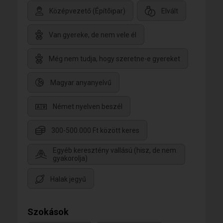
Középvezető (Építõipar)
Elvált
Van gyereke, de nem vele él
Még nem tudja, hogy szeretne-e gyereket
Magyar anyanyelvű
Német nyelven beszél
300-500.000 Ft között keres
Egyéb keresztény vallású (hisz, de nem
gyakorolja)
Halak jegyű
Szokások