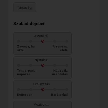
Társasági
Szabadidejében
A zenéről
Zavarja, ha
A zene az
szól
élete
Nyaralás:
Tengerpart,
Hátizsák,
napozás
kirándulás
Kivel utazik?
Kettesben
Barátokkal
Moziban...