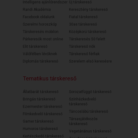
Intelligens ajánlórendszer
Új társkereső
Randi Akadémia
Keresztény társkereső
Facebook oldalunk
Fiatal társkereső
Szerelmi horoszkóp
30as társkereső
Társkeresés mobilon
Középkorú társkereső
Párkeresők most online
Társkeresés 50 felett
Elit társkereső
Társkereső nők
Válófélben lévőknek
Társkereső férfiak
Diplomás társkereső
Szerelem első keresésre
Tematikus társkereső
Állatbarát társkereső
Sorozatfüggő társkereső
Bringás társkereső
Színházkedvelő
társkereső
Ezermester társkereső
Táncoslábú társkereső
Filmkedvelő társkereső
Társasjátékozós
Gamer társkereső
társkereső
Humoros társkereső
Vegetáriánus társkereső
Kertészkedő társkereső