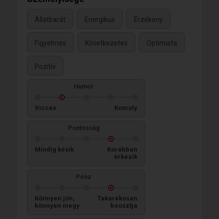
Állatbarát
Energikus
Érzékeny
Figyelmes
Következetes
Optimista
Pozitív
Humor
Vicces
Komoly
Pontosság
Mindig késik
Korábban
érkezik
Pénz
Könnyen jön,
Takarékosan
könnyen megy
beosztja