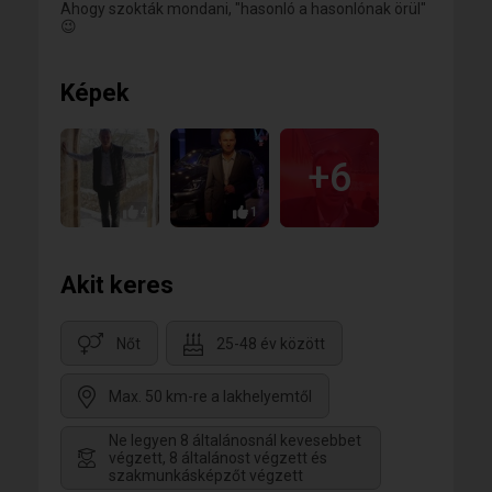
Ahogy szokták mondani, "hasonló a hasonlónak örül"
😉
Képek
+6
4
1
Akit keres
Nőt
25-48 év között
Max. 50 km-re a lakhelyemtől
Ne legyen 8 általánosnál kevesebbet
végzett, 8 általánost végzett és
szakmunkásképzőt végzett