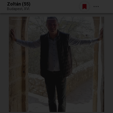
Zoltán (55)
Belépés
Budapest, XVI.
Egy jó randiból bármi lehet.