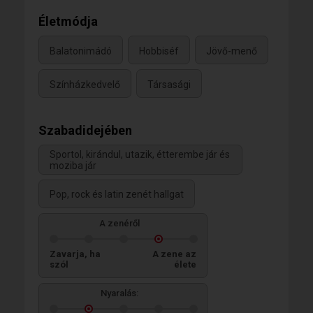
Életmódja
Balatonimádó
Hobbiséf
Jövő-menő
Színházkedvelő
Társasági
Szabadidejében
Sportol, kirándul, utazik, étterembe jár és
moziba jár
Pop, rock és latin zenét hallgat
A zenéről
Zavarja, ha
A zene az
szól
élete
Nyaralás: