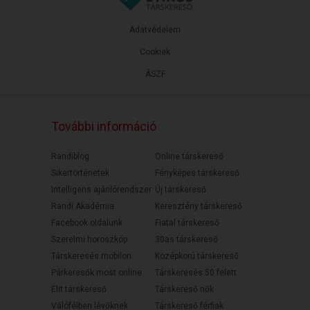
Adatvédelem
Cookiek
ÁSZF
További információ
Randiblog
Online társkereső
Sikertörténetek
Fényképes társkereső
Intelligens ajánlórendszer
Új társkereső
Randi Akadémia
Keresztény társkereső
Facebook oldalunk
Fiatal társkereső
Szerelmi horoszkóp
30as társkereső
Társkeresés mobilon
Középkorú társkereső
Párkeresők most online
Társkeresés 50 felett
Elit társkereső
Társkereső nők
Válófélben lévőknek
Társkereső férfiak