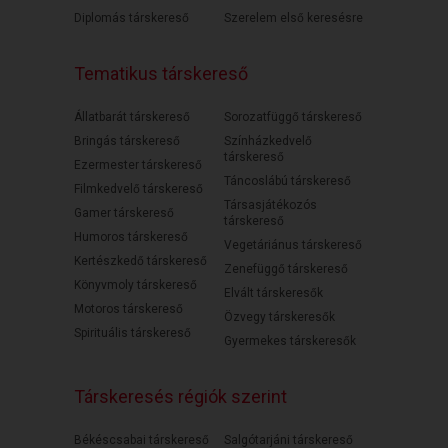
Diplomás társkereső
Szerelem első keresésre
Tematikus társkereső
Állatbarát társkereső
Sorozatfüggő társkereső
Bringás társkereső
Színházkedvelő
társkereső
Ezermester társkereső
Táncoslábú társkereső
Filmkedvelő társkereső
Társasjátékozós
Gamer társkereső
társkereső
Humoros társkereső
Vegetáriánus társkereső
Kertészkedő társkereső
Zenefüggő társkereső
Könyvmoly társkereső
Elvált társkeresők
Motoros társkereső
Özvegy társkeresők
Spirituális társkereső
Gyermekes társkeresők
Társkeresés régiók szerint
Békéscsabai társkereső
Salgótarjáni társkereső