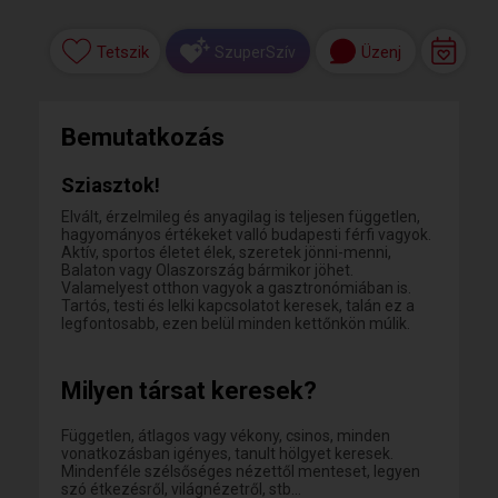
Tetszik
Üzenj
SzuperSzív
Bemutatkozás
Sziasztok!
Elvált, érzelmileg és anyagilag is teljesen független,
hagyományos értékeket valló budapesti férfi vagyok.
Aktív, sportos életet élek, szeretek jönni-menni,
Balaton vagy Olaszország bármikor jöhet.
Valamelyest otthon vagyok a gasztronómiában is.
Tartós, testi és lelki kapcsolatot keresek, talán ez a
legfontosabb, ezen belül minden kettőnkön múlik.
Milyen társat keresek?
Független, átlagos vagy vékony, csinos, minden
vonatkozásban igényes, tanult hölgyet keresek.
Mindenféle szélsőséges nézettől menteset, legyen
szó étkezésről, világnézetről, stb...