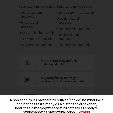
Halak szerelmi horoszkóp
Szűz szerelmi horoszkóp
Vízöntő szerelmi
Nyilas szerelmi horoszkóp
horoszkóp
Oroszlán szerelmi
Mérleg szerelmi
horoszkóp
horoszkóp
Kos szerelmi horoszkóp
Ikrek szerelmi horoszkóp
Skorpió szerelmi
Bak szerelmi horoszkóp
horoszkóp
Bika szerelmi horoszkóp
Rák szerelmi horoszkóp
Mert fontos vagy nekünk
mehnyakrak.info
Segítség, ha bajban vagy
randivonal.hu/a-nok-vedelmeben
A honlapon mi és partnereink sütiket (cookie) használunk a
jobb böngészési élmény és a biztonság érdekében,
beállításaid megjegyzéséhez, hirdetések személyre
szabásához és statisztikai célból.
További