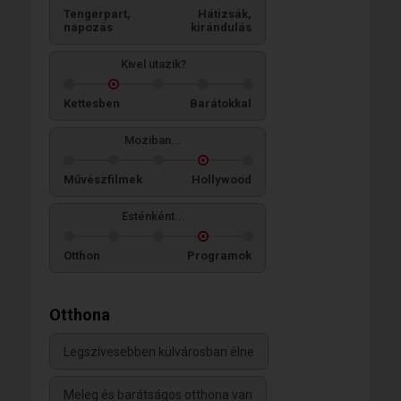
Tengerpart,
Hátizsák,
napozás
kirándulás
Kivel utazik?
Kettesben
Barátokkal
Moziban...
Művészfilmek
Hollywood
Esténként...
Otthon
Programok
Otthona
Legszívesebben külvárosban élne
Meleg és barátságos otthona van