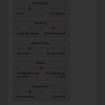
Öltözködés
Divat
Praktikum
Társaság
Nagy társaság
Közeli barátok
Időbeosztás
Tervezés
Spontaneitás
Munka
Valamiből meg
A munkája az
kell élni
élete
Világnézete
Konzervatív
Liberális