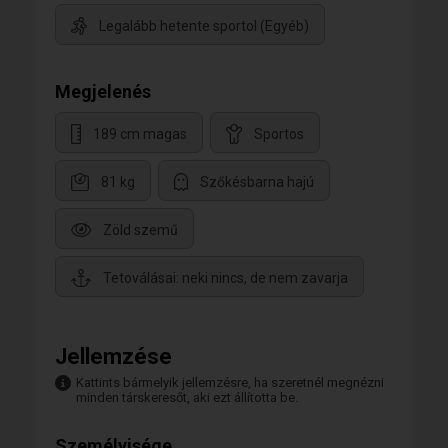
Legalább hetente sportol (Egyéb)
Megjelenés
189 cm magas
Sportos
81 kg
Szőkésbarna hajú
Zöld szemű
Tetoválásai: neki nincs, de nem zavarja
Jellemzése
Kattints bármelyik jellemzésre, ha szeretnél megnézni
minden társkeresőt, aki ezt állította be.
Személyisége