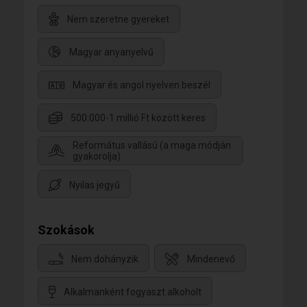
Nem szeretne gyereket
Magyar anyanyelvű
Magyar és angol nyelven beszél
500.000-1 millió Ft között keres
Református vallású (a maga módján
gyakorolja)
Nyilas jegyű
Szokások
Nem dohányzik
Mindenevő
Alkalmanként fogyaszt alkoholt