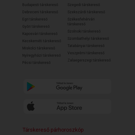
Budapesti társkereső
Szegedi társkereső
Debreceni társkereső
Szekszárdi társkereső
Egri társkereső
Székesfehérvári
társkereső
Győri társkereső
Szolnoki társkereső
Kaposvári társkereső
Szombathelyi társkereső
Kecskeméti társkereső
Tatabányai társkereső
Miskolci társkereső
Veszprémi társkereső
Nyíregyházi társkereső
Zalaegerszegi társkereső
Pécsi társkereső
Társkereső párhoroszkóp