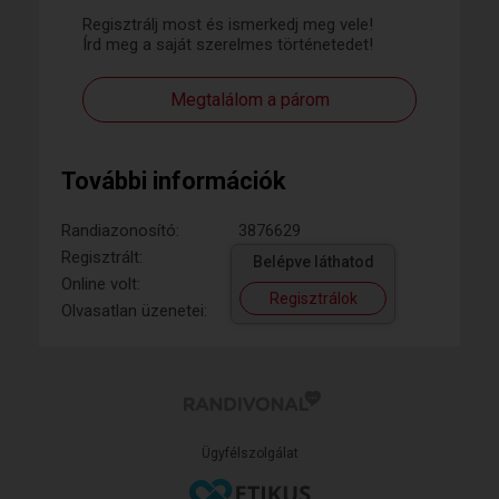
Regisztrálj most és ismerkedj meg vele!
Írd meg a saját szerelmes történetedet!
Megtalálom a párom
További információk
Randiazonosító:
3876629
Regisztrált:
Belépve láthatod
Online volt:
Regisztrálok
Olvasatlan üzenetei:
Ügyfélszolgálat