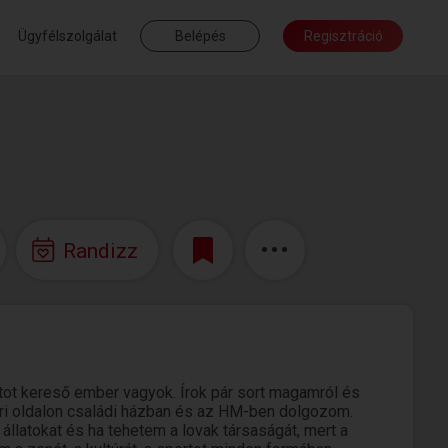
Ügyfélszolgálat
Belépés
Regisztráció
Randizz
tot kereső ember vagyok. Írok pár sort magamról és
öri oldalon családi házban és az HM-ben dolgozom.
llatokat és ha tehetem a lovak társaságát, mert a