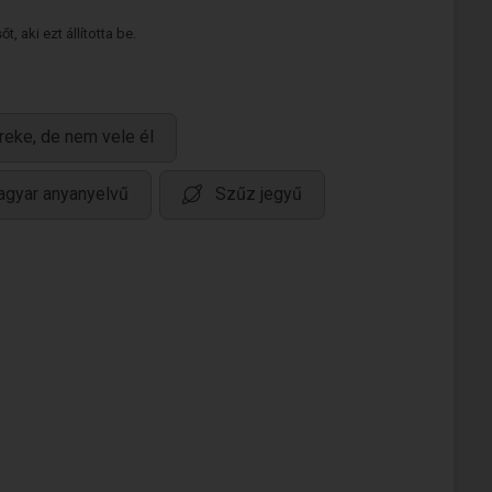
 aki ezt állította be.
reke, de nem vele él
gyar anyanyelvű
Szűz jegyű