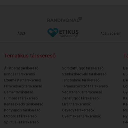
ÁSZF
Adatvédelem
Tematikus társkereső
Tá
Állatbarát társkereső
Sorozatfüggő társkereső
Bé
Bringás társkereső
Színházkedvelő társkereső
Bu
Ezermester társkereső
Táncoslábú társkereső
De
Filmkedvelő társkereső
Társasjátékozós társkereső
Egr
Gamer társkereső
Vegetáriánus társkereső
Gy
Humoros társkereső
Zenefüggő társkereső
Ka
Kertészkedő társkereső
Elvált társkeresők
Ke
Könyvmoly társkereső
Özvegy társkeresők
Mi
Motoros társkereső
Gyermekes társkeresők
Ny
Spirituális társkereső
Pé