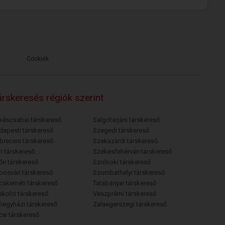
Cookiek
rskeresés régiók szerint
késcsabai társkereső
Salgótarjáni társkereső
dapesti társkereső
Szegedi társkereső
breceni társkereső
Szekszárdi társkereső
i társkereső
Székesfehérvári társkereső
őri társkereső
Szolnoki társkereső
posvári társkereső
Szombathelyi társkereső
cskeméti társkereső
Tatabányai társkereső
skolci társkereső
Veszprémi társkereső
íregyházi társkereső
Zalaegerszegi társkereső
csi társkereső