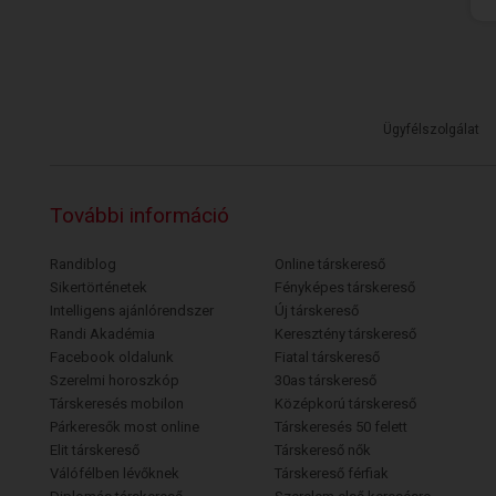
Ügyfélszolgálat
További információ
Randiblog
Online társkereső
Sikertörténetek
Fényképes társkereső
Intelligens ajánlórendszer
Új társkereső
Randi Akadémia
Keresztény társkereső
Facebook oldalunk
Fiatal társkereső
Szerelmi horoszkóp
30as társkereső
Társkeresés mobilon
Középkorú társkereső
Párkeresők most online
Társkeresés 50 felett
Elit társkereső
Társkereső nők
Válófélben lévőknek
Társkereső férfiak