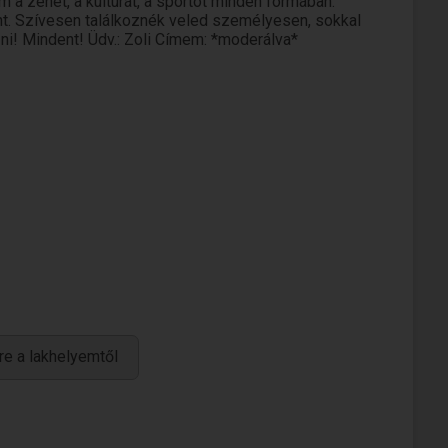
 a zenét, a kultúrát, a sportot minden formában.
nt. Szívesen találkoznék veled személyesen, sokkal
ni! Mindent! Üdv.: Zoli Címem: *moderálva*
re a lakhelyemtől