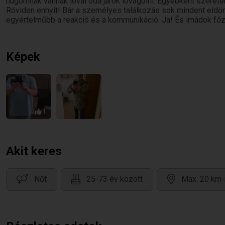
húgomnak vannak lovai oda járok lovagolni. Egyébként szeretem
Röviden ennyit! Bár a személyes találkozás sok mindent eldö
egyértelműbb a reakció és a kommunikáció. Ja! És imádok főz
Képek
1
Akit keres
Nőt
25-73 év között
Max. 20 km-