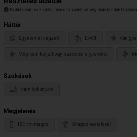
Részletes adatok
Kattints bármelyik adatcímkére, ha szeretnél megnézni minden társkeresőt,
Háttér
Egyetemet végzett
Elvált
Van gye
Még nem tudja, hogy szeretne-e gyereket
Ma
Szokások
Nem dohányzik
Megjelenés
183 cm magas
Átlagos testalkatú