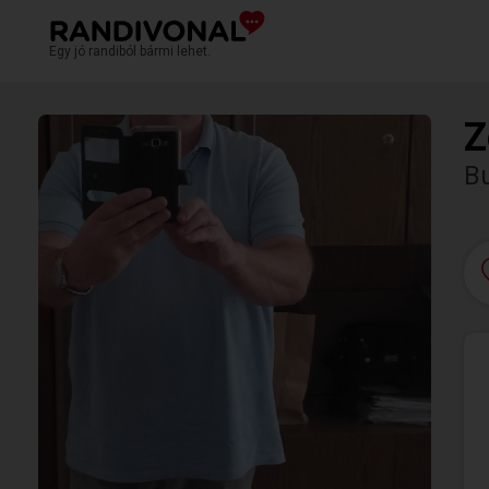
Egy jó randiból bármi lehet.
Z
Bu