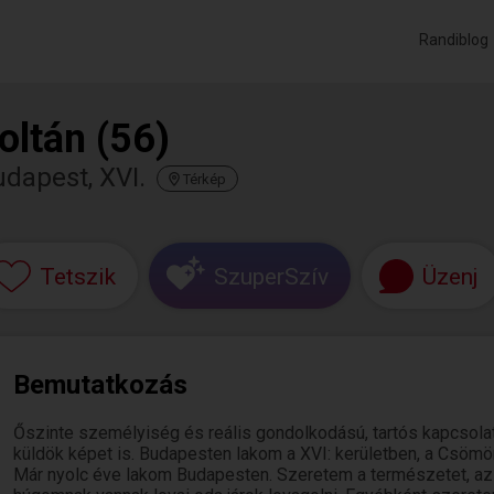
Randiblog
oltán (56)
dapest, XVI.
Térkép
Tetszik
SzuperSzív
Üzenj
Bemutatkozás
Őszinte személyiség és reális gondolkodású, tartós kapcsola
küldök képet is. Budapesten lakom a XVI: kerületben, a Csöm
Már nyolc éve lakom Budapesten. Szeretem a természetet, az á