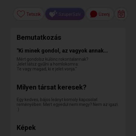
Tetszik
Üzenj
SzuperSzív
Bemutatkozás
"Ki minek gondol, az vagyok annak…
Mért gondolsz különc rokontalannak?
Jelet látsz gyűlni a homlokomra:
Te vagy magad, ki e jelet vonja."
Milyen társat keresek?
Egy kedves, bájos leányt komoly kapcsolat
reményében. Mert egyedül nem megy? Nem az igazi.
:)
Képek