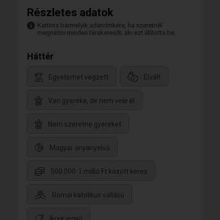
Részletes adatok
Kattints bármelyik adatcímkére, ha szeretnél
megnézni minden társkeresőt, aki ezt állította be.
Háttér
Egyetemet végzett
Elvált
Van gyereke, de nem vele él
Nem szeretne gyereket
Magyar anyanyelvű
500.000-1 millió Ft között keres
Római katolikus vallású
Ikrek jegyű