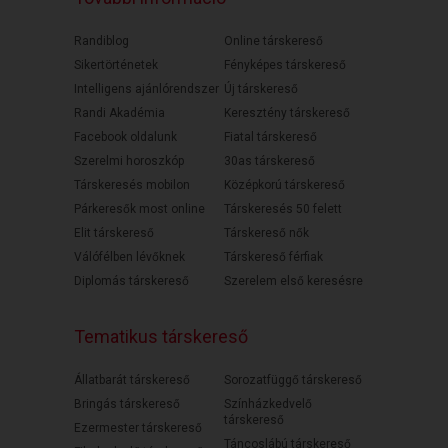
Randiblog
Online társkereső
Sikertörténetek
Fényképes társkereső
Intelligens ajánlórendszer
Új társkereső
Randi Akadémia
Keresztény társkereső
Facebook oldalunk
Fiatal társkereső
Szerelmi horoszkóp
30as társkereső
Társkeresés mobilon
Középkorú társkereső
Párkeresők most online
Társkeresés 50 felett
Elit társkereső
Társkereső nők
Válófélben lévőknek
Társkereső férfiak
Diplomás társkereső
Szerelem első keresésre
Tematikus társkereső
Állatbarát társkereső
Sorozatfüggő társkereső
Bringás társkereső
Színházkedvelő
társkereső
Ezermester társkereső
Táncoslábú társkereső