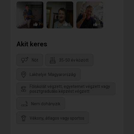
7
2
4
Akit keres
Nőt
35-50 év között
Lakhelye: Magyarország
Főiskolát végzett, egyetemet végzett vagy
posztgraduális képzést végzett
Nem dohányzik
Vékony, átlagos vagy sportos