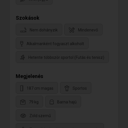
Szokások
Nem dohányzik
Mindenevő
Alkalmanként fogyaszt alkoholt
Hetente többször sportol (Futás és tenisz)
Megjelenés
187 cm magas
Sportos
79 kg
Barna hajú
Zöld szemű