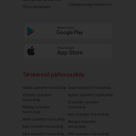
Zalaegerszegi társkereső
Pécsi társkereső
Társkereső párhoroszkóp
Halak szerelmi horoszkóp
Szűz szerelmi horoszkóp
Vízöntő szerelmi
Nyilas szerelmi horoszkóp
horoszkóp
Oroszlán szerelmi
Mérleg szerelmi
horoszkóp
horoszkóp
Kos szerelmi horoszkóp
Ikrek szerelmi horoszkóp
Skorpió szerelmi
Bak szerelmi horoszkóp
horoszkóp
Bika szerelmi horoszkóp
Rák szerelmi horoszkóp