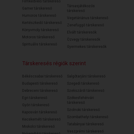
Filmkedvelő társkereső
Társasjátékozós
Gamer társkereső
társkereső
Humoros társkereső
Vegetáriánus társkereső
Kertészkedő társkereső
Zenefüggő társkereső
Könyvmoly társkereső
Elvált társkeresők
Motoros társkereső
Özvegy társkeresők
Spirituális társkereső
Gyermekes társkeresők
Társkeresés régiók szerint
Békéscsabai társkereső
Salgótarjáni társkereső
Budapesti társkereső
Szegedi társkereső
Debreceni társkereső
Szekszárdi társkereső
Egri társkereső
Székesfehérvári
társkereső
Győri társkereső
Szolnoki társkereső
Kaposvári társkereső
Szombathelyi társkereső
Kecskeméti társkereső
Tatabányai társkereső
Miskolci társkereső
Veszprémi társkereső
Nyíregyházi társkereső