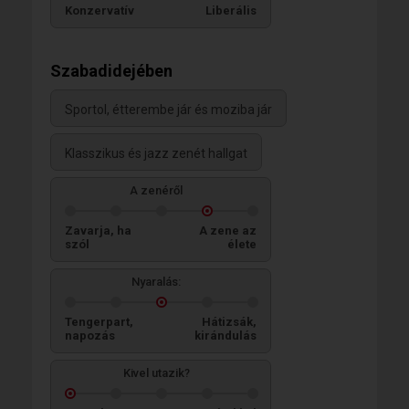
Konzervatív
Liberális
Szabadidejében
Sportol, étterembe jár és moziba jár
Klasszikus és jazz zenét hallgat
A zenéről
Zavarja, ha
A zene az
szól
élete
Nyaralás:
Tengerpart,
Hátizsák,
napozás
kirándulás
Kivel utazik?