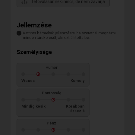
Tetoválásai: neki nincs, de nem zavarja
Jellemzése
Kattints bármelyik jellemzésre, ha szeretnél megnézni
minden társkeresőt, aki ezt állította be.
Személyisége
Humor
Vicces
Komoly
Pontosság
Mindig késik
Korábban
érkezik
Pénz