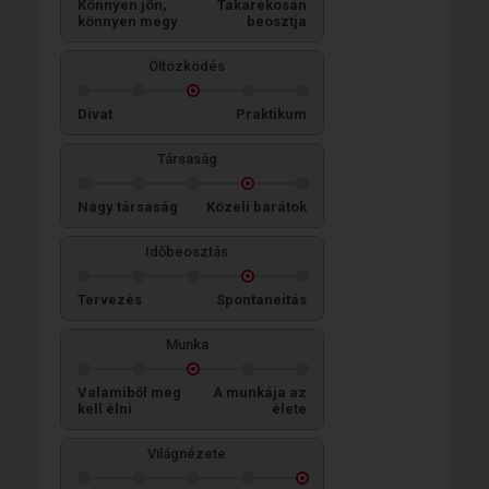
Könnyen jön,
Takarékosan
könnyen megy
beosztja
Öltözködés
Divat
Praktikum
Társaság
Nagy társaság
Közeli barátok
Időbeosztás
Tervezés
Spontaneitás
Munka
Valamiből meg
A munkája az
kell élni
élete
Világnézete